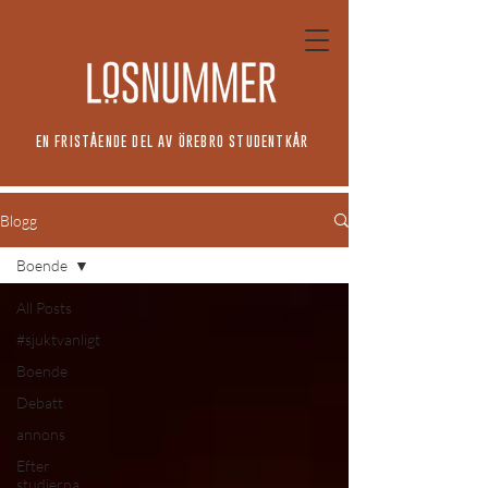
EN FRISTÅENDE DEL AV ÖREBRO STUDENTKÅR
Blogg
Boende
All Posts
#sjuktvanligt
Boende
Debatt
annons
Efter
studierna