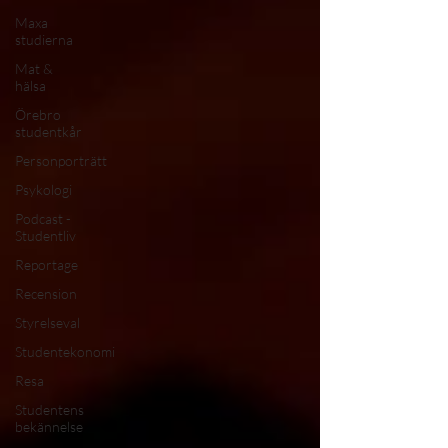
Maxa
studierna
Mat &
hälsa
Örebro
studentkår
Personporträtt
Psykologi
Podcast -
Studentliv
Reportage
Recension
Styrelseval
Studentekonomi
Resa
Studentens
bekännelse