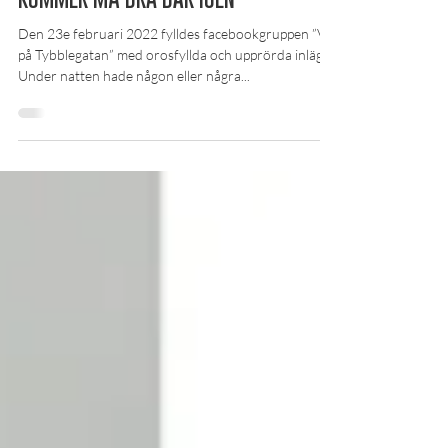
EFTER INBROTT I STUDENTLÄGENHETEN:
”JAG TROR INTE ATT JAG NÅGONSIN
KOMMER MÅ BRA DÄR IGEN”
Den 23e februari 2022 fylldes facebookgruppen ”Vi
på Tybblegatan” med orosfyllda och upprörda inlägg.
Under natten hade någon eller några...