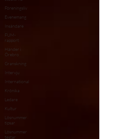
Föreningsliv
Evenemang
Insändare
FUM-
rapport
Händer i
Örebro
Granskning
Intervju
International
Krönika
Ledare
Kultur
Lösnummer
tipsar
Lösnummer
testar