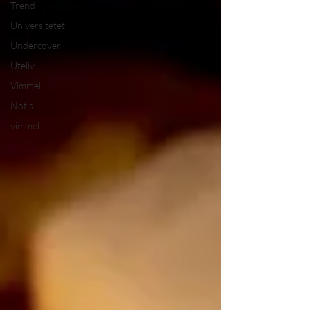
Trend
Universitetet
Undercover
Uteliv
Vimmel
Notis
vimmel