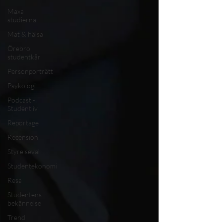
Maxa
studierna
Mat & hälsa
Örebro
studentkår
Personporträtt
Psykologi
Podcast -
Studentliv
Reportage
Recension
Styrelseval
Studentekonomi
Resa
Studentens
bekännelse
Trend