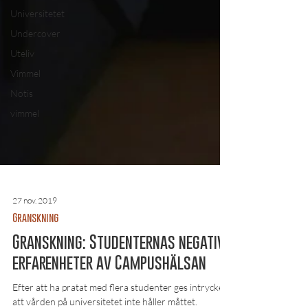
Universitetet
Undercover
Uteliv
Vimmel
Notis
vimmel
27 nov. 2019
Granskning
Granskning: Studenternas negativa
erfarenheter av Campushälsan