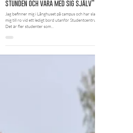
28 okt. 2019
Händer i Örebro
Reportage: ”Det är viktigt att ta
stunden och vara med sig själv”
Jag befinner mig i Långhuset på campus och har slagit
mig till ro vid ett ledigt bord utanför Studentcentrum.
Det är fler studenter som...