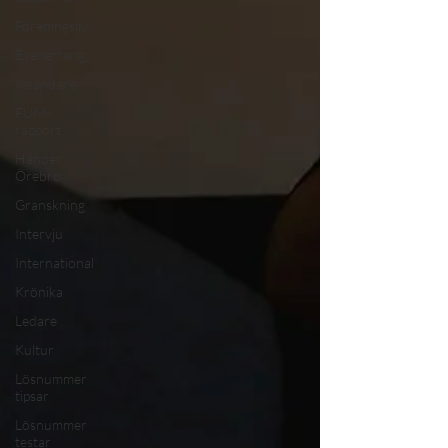
Föreningsliv
Evenemang
Insändare
FUM-
rapport
Händer i
Örebro
Granskning
Intervju
International
Krönika
Ledare
Kultur
Lösnummer
tipsar
Lösnummer
testar