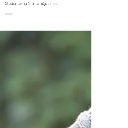
Efter att ha pratat med flera studenter ges intrycket
att vården på universitetet inte håller måttet.
Studenterna är inte nöjda med...