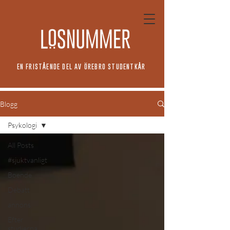
EN FRISTÅENDE DEL AV ÖREBRO STUDENTKÅR
Blogg
Psykologi
All Posts
#sjuktvanligt
Boende
Debatt
annons
Efter
studierna