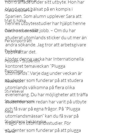
Lösnummer testar
hon träffade under sitt utbyte. Hon har 
bland annat hälsat på en kompis i 
Maxa studierna
Spanien. Som alumn upplever Sara att 
Mat & hälsa
hennes utbytesstudier har hjälpt henne 
när hon har sökt jobb. – Om du har 
Örebro studentkår
studerat utomlands sticker du ut mer än 
Personporträtt
andra sökande. Jag tror att arbetsgivare 
Psykologi
uppskattar det.
Under denna vecka har Internationella 
Podcast - Studentliv
kontoret temaveckan ”Plugga 
Reportage
utomlands”. Varje dag under veckan är 
studenter som funderar på att studera 
Recension
utomlands välkomna på flera olika 
Styrelseval
evenemang. Du har möjligheter att träffa 
Studentekonomi
studenter som redan har varit på utbyte 
och få svar på egna frågor. På ”Plugga 
Resa
utomlandsmässan” kan du få svar på 
Studentens bekännelse
frågor om utomlandsstudier. För 
studenter som funderar på att plugga 
Trend