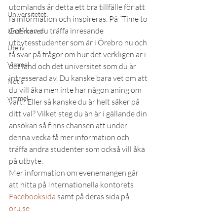
utomlands är detta ett bra tillfälle för att 
Universitetet
få information och inspireras. På ”Time to 
Go!” kan du träffa inresande 
Undercover
utbytesstudenter som är i Örebro nu och 
Uteliv
få svar på frågor om hur det verkligen är i 
Vimmel
det land och det universitet som du är 
intresserad av. Du kanske bara vet om att 
Notis
du vill åka men inte har någon aning om 
vimmel
vart? Eller så kanske du är helt säker på 
ditt val? Vilket steg du än är i gällande din 
ansökan så finns chansen att under 
denna vecka få mer information och 
träffa andra studenter som också vill åka 
på utbyte.
Mer information om evenemangen går 
att hitta på Internationella kontorets 
Facebooksida
 samt på deras sida på 
oru.se