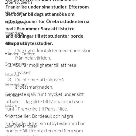
Efter studierna
Frankrike under sina studier. Eftersom 
Föreningsliv
det börjar bli dags att ansöka om 
utbytesstudier för Örebrostudenterna 
Evenemang
bad Lösnummer Sara att lista tre 
Insändare
andledningar till att studenter borde 
åka på utbytesstudier.
FUM-rapport
Du knyter kontakter med människor 
Händer i Örebro
från hela världen.
Granskning
Du får möjligheter till att resa 
mycket.
Intervju
Du blir mer attraktiv på 
International
arbetsmarknaden.
Sara reste själv runt mycket under sitt 
Krönika
utbyte. – Jag åkte till Monaco och sen 
Ledare
runt i Frankrike till Paris, Nice, 
Kultur
Montpellier, Bordeaux och några 
småstäder. Efter sin utbytestermin har 
Lösnummer tipsar
hon behållit kontakten med flera som 