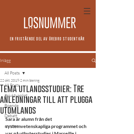
EN FRISTÅENDE DEL AV ÖREBRO STUDENTKÅR
Inlägg
All Posts
22 okt. 2019
2 min läsning
All Posts
Tema utlandsstudier: Tre
#sjuktvanligt
anledningar till att plugga
Boende
utomlands
Debatt
Sara är alumn från det 
annons
systemvetenskapliga programmet och 
var på utbytesstudier i Marseille i 