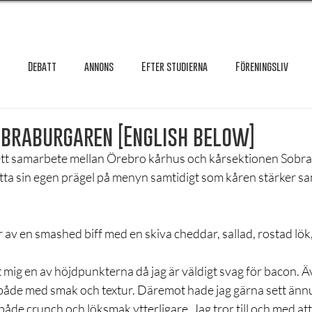
Debatt
annons
Efter studierna
Föreningsliv
Granskning
Intervju
International
Krönika
Le
obraburgaren [English below]
tt samarbete mellan Örebro kårhus och kårsektionen Sobra. Et
ätta sin egen prägel på menyn samtidigt som kåren stärker s
testar
Maxa studierna
Mat & hälsa
Örebro studentkår
 av en smashed biff med en skiva cheddar, sallad, rostad lök
Reportage
Recension
Styrelseval
Studentekonomi
 mig en av höjdpunkterna då jag är väldigt svag för bacon. 
, både med smak och textur. Däremot hade jag gärna sett ännu
både crunch och löksmak ytterligare. Jag tror till och med att 