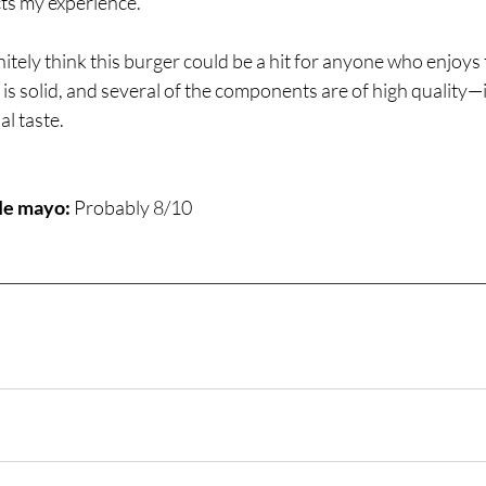
cts my experience.
initely think this burger could be a hit for anyone who enjoys 
is solid, and several of the components are of high quality—
l taste.
fle mayo:
 Probably 8/10