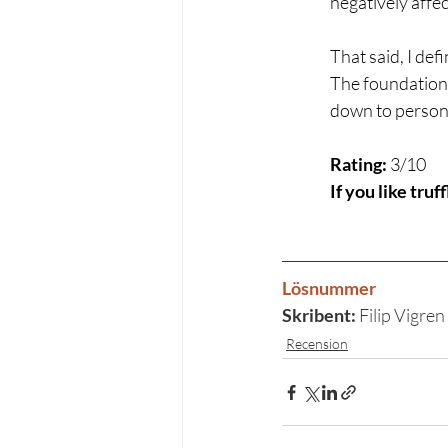
negatively affe
That said, I def
The foundation 
down to persona
Rating:
 3/10
If you like truf
Lösnummer
Skribent: 
Filip Vigren
Recension