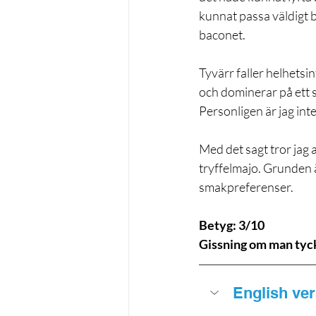
kunnat passa väldigt b
baconet.
Tyvärr faller helhetsi
och dominerar på ett s
Personligen är jag int
Med det sagt tror jag a
tryffelmajo. Grunden 
smakpreferenser.
Betyg: 3/10
Gissning om man tyck
English ve