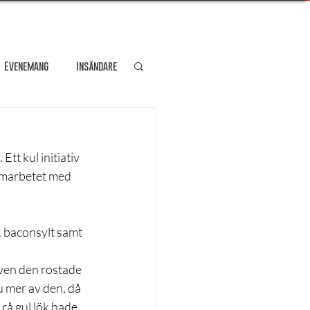
Evenemang
Insändare
dare
Kultur
t kul initiativ 
amarbetet med 
Personporträtt
, baconsylt samt 
Resa
Även den rostade 
 mer av den, då 
rå gul lök hade 