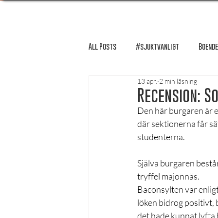
All Posts
#sjuktvanligt
Boende
13 apr.
2 min läsning
FUM-rapport
Händer i Örebro
Recension: S
Den här burgaren är e
där sektionerna får s
Lösnummer tipsar
Lösnummer 
studenterna.
Själva burgaren består
Psykologi
Podcast - Studentliv
tryffel majonnäs. 
Baconsylten var enligt
löken bidrog positivt
Studentens bekännelse
det hade kunnat lyfta 