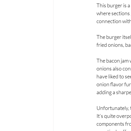
This burger is a
where sections 
connection with
The burger itsel
fried onions, b
The bacon jam wa
onions also cont
have liked to s
onion flavor fur
adding a sharpe
Unfortunately, t
It’s quite over
components from 