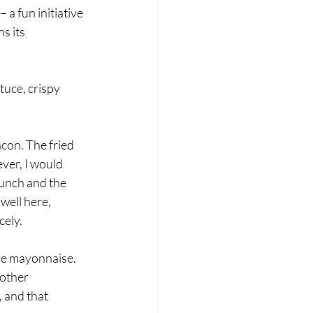
a fun initiative 
s its 
tuce, crispy 
acon. The fried 
ver, I would 
runch and the 
well here, 
cely.
fle mayonnaise. 
other 
 and that 