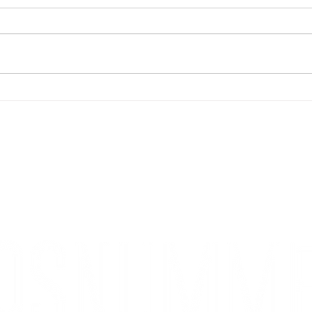
Kåre
Månadens burgare - corax
KONTAKT
Kontakta oss
Styrelse
Redaktion