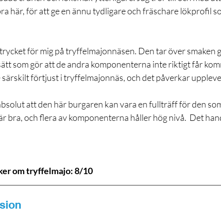
ra här, för att ge en ännu tydligare och fräschare lökprofil 
ntrycket för mig på tryffelmajonnäsen. Den tar över smaken g
ätt som gör att de andra komponenterna inte riktigt får komma 
e särskilt förtjust i tryffelmajonnäs, och det påverkar uppleve
bsolut att den här burgaren kan vara en fullträff för den som 
är bra, och flera av komponenterna håller hög nivå.  Det han
er om tryffelmajo: 8/10
rsion