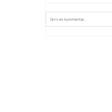
Skriv en kommentar...
Burger of the month - Corax
LÄS MER
Om lösnummer
Vad kan man göra hos o
ss?
Cookies