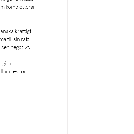
som kompletterar 
anska kraftigt 
till sin rätt. 
lsen negativt.
gillar 
dlar mest om 