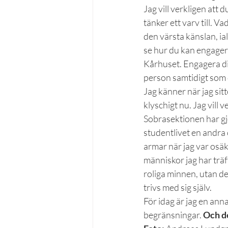
Jag vill verkligen att 
tänker ett varv till. V
den värsta känslan, ial
se hur du kan engagera
Kårhuset. Engagera dig
person samtidigt som d
Jag känner när jag sitt
klyschigt nu. Jag vill 
Sobrasektionen har gjo
studentlivet en andra
armar när jag var osäk
människor jag har träff
roliga minnen, utan de
trivs med sig själv.
För idag är jag en anna
begränsningar. 
Och de