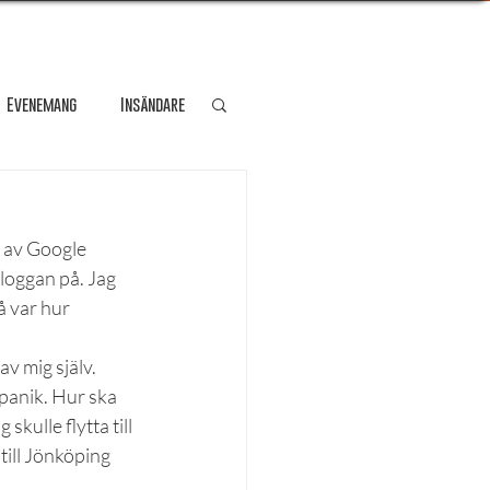
Evenemang
Insändare
dare
Kultur
 av Google 
loggan på. Jag 
Personporträtt
å var hur 
av mig själv. 
Resa
 panik. Hur ska 
kulle flytta till 
ill Jönköping 