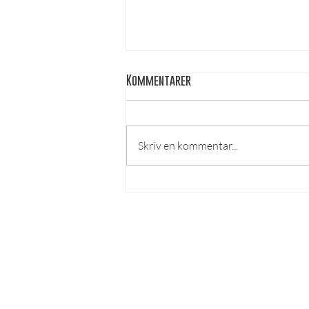
Kommentarer
Skriv en kommentar...
En Julgran och En
Tomteverkstad
LÄS MER
Om lösnummer
Vad kan man göra hos o
ss?
Cookies