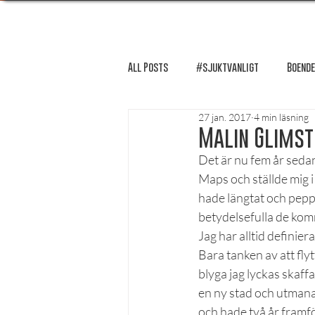
All Posts
#sjuktvanligt
Boende
27 jan. 2017
4 min läsning
FUM-rapport
Händer i Örebro
Malin Glimst
Det är nu fem år sedan
Maps och ställde mig 
Lösnummer tipsar
Lösnummer 
hade längtat och peppat
betydelsefulla de kom
Jag har alltid definier
Psykologi
Podcast - Studentliv
Bara tanken av att flyt
blyga jag lyckas skaffa
en ny stad och utmana
Studentens bekännelse
och hade två år framf