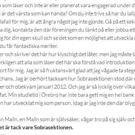
du som läser och inte är eller planerat vara engagerad under d
ad är det värsta som kan hända? Om du inte trivs så har du ialla
lafall för mig, är att ångra något jag inte gjorde. Gå på ett s
 dig, kontakta den där föreningen du tänkt på eller jobba ett
 för din egen skull och se det som en möjlighet att utveckla d
u får fantastiska meriter.
er och skriver det här hur klyschigt det låter, men jag måste l
verkligen att alla som läser det här ska förstå vad introduktio
rt för mig. Jag är så fruktansvärt glad att jag vågade ta steg
 chans. Jag är oerhört tacksam hur Sobrasektionen stod där
er och obekväm januari 2012. Och jag är så lycklig över vilka
at. Min studietid i Örebro har inte bara gett mig en hel bank 
n har utvecklat mig som person. Idag är jag inte den där blyg
n Malin, en Malin som är självsäker, vågar tro på sig själv oc
t är tack vare Sobrasektionen.