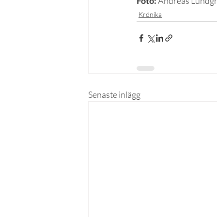
Foto:
 Andreas Lundg
Krönika
Senaste inlägg