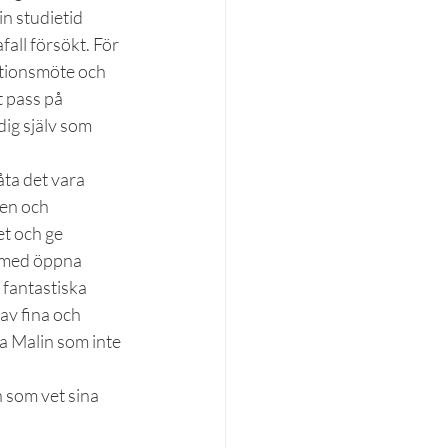
in studietid 
fall försökt. För 
ektionsmöte och 
 pass på 
ig själv som 
åta det vara 
nen och 
et och ge 
 med öppna 
 fantastiska 
av fina och 
a Malin som inte 
h som vet sina 