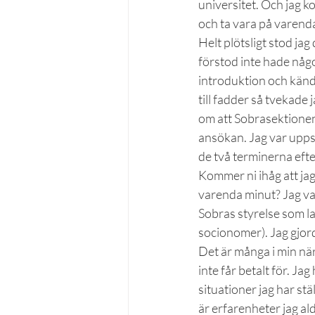
universitet. Och jag ko
och ta vara på varenda
Helt plötsligt stod j
förstod inte hade någ
introduktion och kände
till fadder så tvekade
om att Sobrasektionen 
ansökan. Jag var uppsl
de två terminerna efte
Kommer ni ihåg att jag
varenda minut? Jag va
Sobras styrelse som la
socionomer). Jag gjorde
Det är många i min när
inte får betalt för. Jag
situationer jag har stä
är erfarenheter jag al