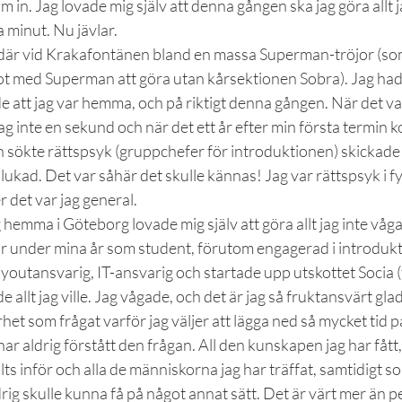
m in. Jag lovade mig själv att denna gången ska jag göra allt j
 minut. Nu jävlar.
ag där vid Krakafontänen bland en massa Superman-tröjor (so
ot med Superman att göra utan kårsektionen Sobra). Jag hade
 att jag var hemma, och på riktigt denna gången. När det var
 jag inte en sekund och när det ett år efter min första termin
sökte rättspsyk (gruppchefer för introduktionen) skickade j
ukad. Det var såhär det skulle kännas! Jag var rättspsyk i f
r det var jag general.
 hemma i Göteborg lovade mig själv att göra allt jag inte våga
r under mina år som student, förutom engagerad i introdukt
youtansvarig, IT-ansvarig och startade upp utskottet Socia (
 allt jag ville. Jag vågade, och det är jag så fruktansvärt glad
het som frågat varför jag väljer att lägga ned så mycket tid p
 har aldrig förstått den frågan. All den kunskapen jag har fått, 
llts inför och alla de människorna jag har träffat, samtidigt s
drig skulle kunna få på något annat sätt. Det är värt mer än p