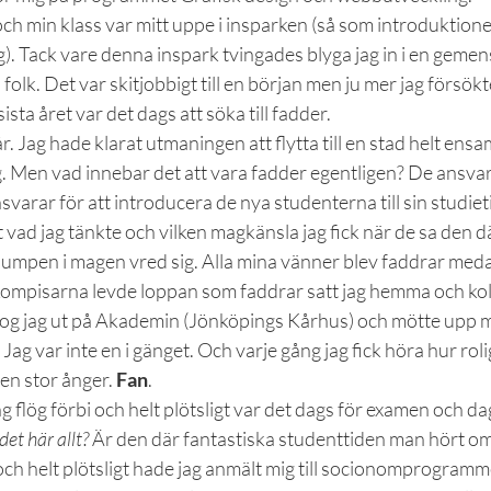
ch min klass var mitt uppe i insparken (så som introduktione
. Tack vare denna inspark tvingades blyga jag in i en gemen
folk. Det var skitjobbigt till en början men ju mer jag försök
sta året var det dags att söka till fadder.
r. Jag hade klarat utmaningen att flytta till en stad helt ensa
ng. Men vad innebar det att vara fadder egentligen? De ansva
varar för att introducera de nya studenterna till sin studieti
vad jag tänkte och vilken magkänsla jag fick när de sa den d
lumpen i magen vred sig. Alla mina vänner blev faddrar medan
kompisarna levde loppan som faddrar satt jag hemma och kol
rog jag ut på Akademin (Jönköpings Kårhus) och mötte upp m
Jag var inte en i gänget. Och varje gång jag fick höra hur rolig
en stor ånger. 
Fan
.
 flög förbi och helt plötsligt var det dags för examen och dag
det här allt?
 Är den där fantastiska studenttiden man hört om
och helt plötsligt hade jag anmält mig till socionomprogram