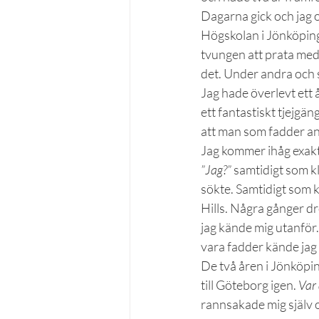
Dagarna gick och jag o
Högskolan i Jönköping)
tvungen att prata med 
det. Under andra och si
Jag hade överlevt ett å
ett fantastiskt tjejgä
att man som fadder ans
Jag kommer ihåg exakt 
”Jag?” 
samtidigt som k
sökte. Samtidigt som 
Hills. Några gånger d
jag kände mig utanför. 
vara fadder kände jag 
De två åren i Jönköping
till Göteborg igen. 
Var 
rannsakade mig själv 