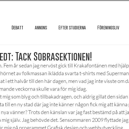
Debatt
annons
Efter studierna
Föreningsliv
Granskning
Intervju
International
Krönika
Le
edt: Tack Sobrasektionen!
. Fem år sedan jag nervöst gick till Krakafontänen med hjälp
i hörnet av folkmassan iklädda svarta t-shirts med Superman
testar
Maxa studierna
Mat & hälsa
Örebro studentkår
 i ett halvår till den här dagen, men vad jag inte visste om d
mande veckorna skulle vara för mig idag.
at mig som blyg och tillbakadragen, och aldrig gillat den sidan 
Reportage
Recension
Styrelseval
Studentekonomi
ta till en ny stad där jag inte känner någon fick mig att känna
 nya vänner? Trots den känslan var jag fast bestämd på att jag s
 mig själv. Jag behövde det. Sensommaren 2009 flyttade jag t
ör mig på programmet Grafisk design och webbutveckling.