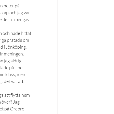
n heter på 
skap och jag var 
te desto mer gav 
m och hade hittat 
riga pratade om 
d i Jönköping. 
är meningen. 
 jag aldrig 
lade på The 
in klass, men 
t det var att 
s att flytta hem 
 över? Jag 
met på Örebro 