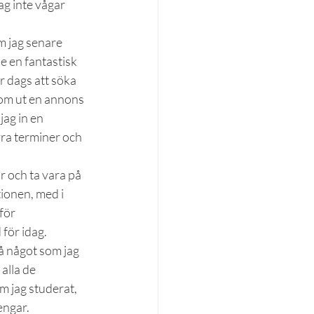
ag inte vågar 
m jag senare 
 en fantastisk 
 dags att söka 
 kom ut en annons 
ag in en 
yra terminer och 
r och ta vara på 
ionen, med i 
för 
 för idag.
å något som jag 
alla de 
om jag studerat, 
engar.