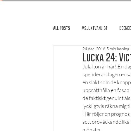
All Posts
#sjuktvanligt
Boende
24 dec. 2016
5 min läsning
FUM-rapport
Händer i Örebro
Lucka 24: Vic
Julafton är här! En da
spenderar dagen ensam
Lösnummer tipsar
Lösnummer 
en släkt som de knappt 
upprätthålla en fasad 
de faktiskt genuint äls
Psykologi
Podcast - Studentliv
lyckligtvis räkna mig 
Här följer en prognos 
sett oroväckande lika 
Studentens bekännelse
mönster.