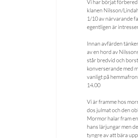
Vi har börjat förbered
klanen Nilsson/Lindahl
1/10 av närvarande fakt
egentligen är intresse
Innan avfärden tänker 
av en hord av Nilssons.
står bredvid och borst
konverserande med mor
vanligt på hemmafron
14.00
Vi är framme hos mormo
dos julmat och den obl
Mormor halar fram en 
hans lärjungar men de 
tyngre av att bära upp