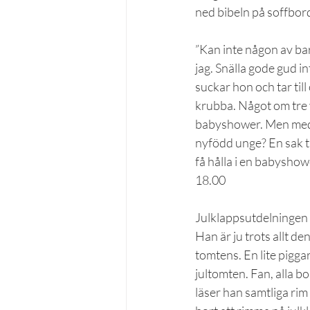
ned bibeln på soffbor
”Kan inte någon av barn
jag. Snälla gode gud i
suckar hon och tar till
krubba. Något om tre 
babyshower. Men med li
nyfödd unge? En sak ta
få hålla i en babysho
18.00
Julklappsutdelningen g
Han är ju trots allt de
tomtens. En lite pigga
jultomten. Fan, alla b
läser han samtliga rim