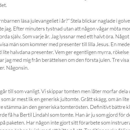
det.
barnen läsa julevangeliet i år?” Stela blickar naglade i golvet.
nte jag. Efter minuters tystnad utan att någon vågar möta mo
 orda själv. Som varje år. Jag lyssnar med ett halvt öra. Någo
visa män som kommer med presenter till lilla Jesus. En medel
te halvdana presenter. Vem ger egentligen myrra, rökelse oc
r jag med mig från berättelsen om den första julen. Tre visa
wer. Någonsin.
år till som vanligt. Vi skippar tomten men låter morfar dela 
n som är mest lik en generisk jultomte. Grått skägg, om än lite
re stämma än den generiska tomterösten. Definitivt bättre k
orde få ha Bertil Lindahl som tomte. Han är ju som gjord för d
 på paketen. Har någon inte gjort sitt förarbete som instruer