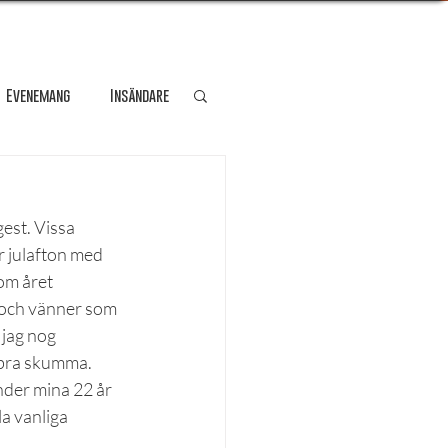
Evenemang
Insändare
dare
Kultur
est. Vissa 
 julafton med 
Personporträtt
om året 
t och vänner som 
 jag nog 
Resa
 bra skumma. 
nder mina 22 år 
a vanliga 