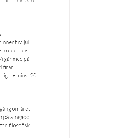
. Till punkt och 
s 
inner fira jul 
isa upprepas 
Vi går med på 
 firar 
erligare minst 20 
n gång om året 
n påtvingade 
an filosofisk 