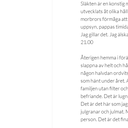
Släkten är en konstig 
utvecklats åt olika hål
morbrors förmåga att f
uppsyn, pappas timida f
Jag gillar det. Jag äls
21.00
Återigen hemma i för
slappna av helt och håll
någon halvdan ordvits. 
som hänt under året. A
familjen utan filter och
befriande. Det är lug
Det är det här som jag 
julgranar och julmat. 
person. Det är det fin