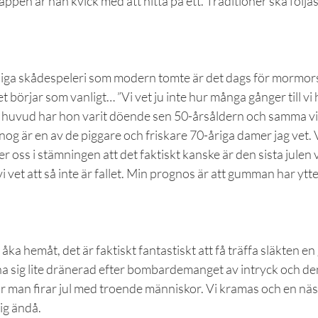
appen är han kvick med att hitta på ett. Traditioner ska följas
fliga skådespeleri som modern tomte är det dags för mormor
t börjar som vanligt… ”Vi vet ju inte hur många gånger till vi h
s huvud har hon varit döende sen 50-årsåldern och samma v
 nog är en av de piggare och friskare 70-åriga damer jag vet. 
r oss i stämningen att det faktiskt kanske är den sista julen vi
vi vet att så inte är fallet. Min prognos är att gumman har ytt
t åka hemåt, det är faktiskt fantastiskt att få träffa släkten e
a sig lite dränerad efter bombardemanget av intryck och de
 man firar jul med troende människor. Vi kramas och en näst
mig ändå.