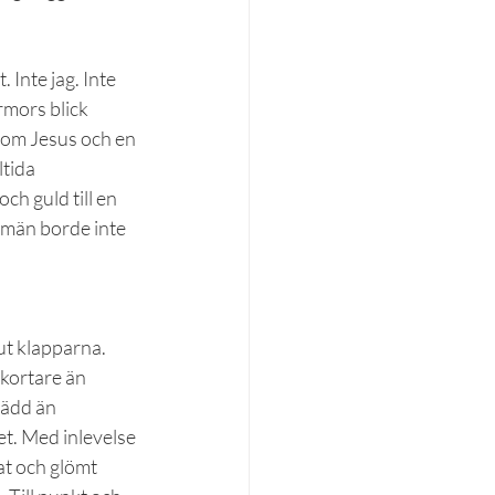
 Inte jag. Inte 
rmors blick 
t om Jesus och en 
tida 
h guld till en 
 män borde inte 
ut klapparna. 
 kortare än 
lädd än 
et. Med inlevelse 
at och glömt 