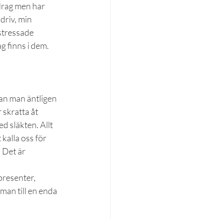
drag men har 
driv, min 
stressade 
g finns i dem. 
n man äntligen 
 skratta åt 
d släkten. Allt 
kalla oss för 
. Det är 
presenter, 
man till en enda 