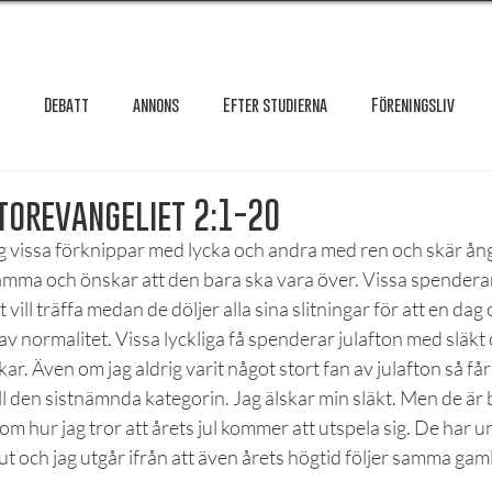
Debatt
annons
Efter studierna
Föreningsliv
Granskning
Intervju
International
Krönika
Le
torevangeliet 2:1-20
g vissa förknippar med lycka och andra med ren och skär ång
ma och önskar att den bara ska vara över. Vissa spenderar
testar
Maxa studierna
Mat & hälsa
Örebro studentkår
vill träffa medan de döljer alla sina slitningar för att en dag 
av normalitet. Vissa lyckliga få spenderar julafton med släk
kar. Även om jag aldrig varit något stort fan av julafton så får
Reportage
Recension
Styrelseval
Studentekonomi
till den sistnämnda kategorin. Jag älskar min släkt. Men de är
om hur jag tror att årets jul kommer att utspela sig. De har u
ut och jag utgår ifrån att även årets högtid följer samma gaml