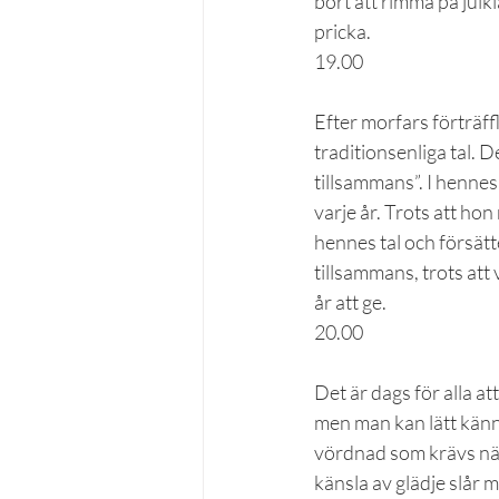
bort att rimma på julkl
pricka.
19.00
Efter morfars förträf
traditionsenliga tal. De
tillsammans”. I henne
varje år. Trots att hon
hennes tal och försätte
tillsammans, trots att 
år att ge.
20.00
Det är dags för alla at
men man kan lätt känn
vördnad som krävs när
känsla av glädje slår 