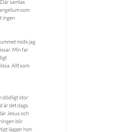
 Där samlas 
evangelium som 
t ingen 
drummet möts jag 
ssar. Min far 
igt 
ösa. Allt som 
 dödligt stor 
d är det dags. 
är Jesus och 
ingen blir 
tigt lägger hon 