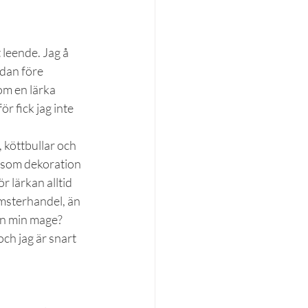
leende. Jag å 
dan före 
om en lärka 
r fick jag inte 
 köttbullar och 
 som dekoration 
r lärkan alltid 
omsterhandel, än 
n min mage? 
och jag är snart 