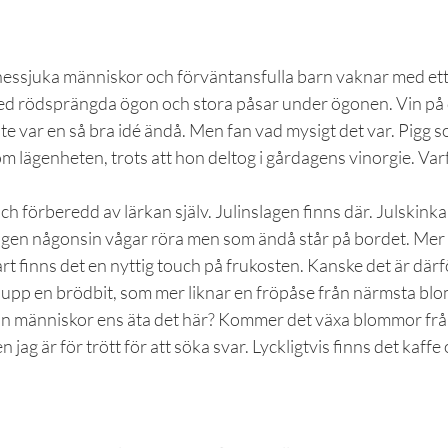
essjuka människor och förväntansfulla barn vaknar med ett 
ed rödsprängda ögon och stora påsar under ögonen. Vin på 
 var en så bra idé ändå. Men fan vad mysigt det var. Pigg s
m lägenheten, trots att hon deltog i gårdagens vinorgie. Varfö
ch förberedd av lärkan själv. Julinslagen finns där. Julskinka,
ingen någonsin vågar röra men som ändå står på bordet. Mer
art finns det en nyttig touch på frukosten. Kanske det är därfö
r upp en brödbit, som mer liknar en fröpåse från närmsta bl
an människor ens äta det här? Kommer det växa blommor frå
ag är för trött för att söka svar. Lyckligtvis finns det kaffe 