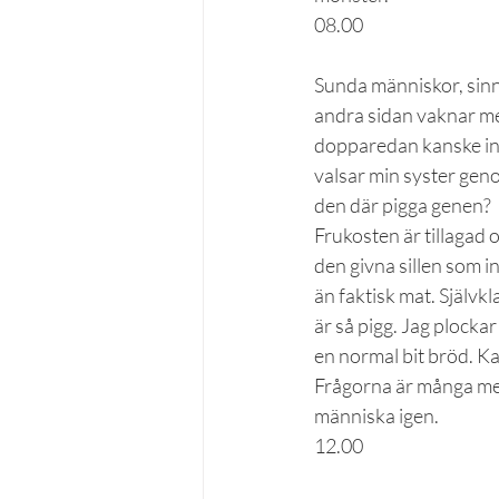
08.00
Sunda människor, sinn
andra sidan vaknar m
dopparedan kanske inte
valsar min syster geno
den där pigga genen?
Frukosten är tillagad o
den givna sillen som 
än faktisk mat. Självkl
är så pigg. Jag plocka
en normal bit bröd. K
Frågorna är många men j
människa igen.
12.00