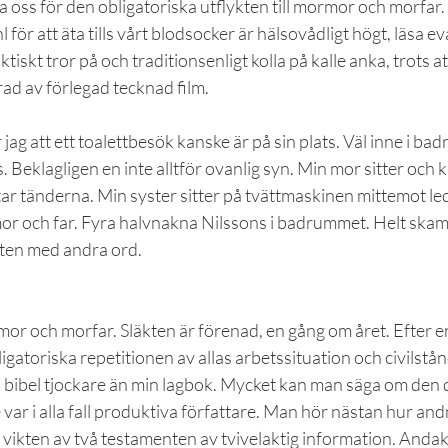
a oss för den obligatoriska utflykten till mormor och morfar.
 för att äta tills vårt blodsocker är hälsovådligt högt, läsa 
iskt tror på och traditionsenligt kolla på kalle anka, trots at
rad av förlegad tecknad film.
jag att ett toalettbesök kanske är på sin plats. Väl inne i ba
 Beklagligen en inte alltför ovanlig syn. Min mor sitter och ki
ar tänderna. Min syster sitter på tvättmaskinen mittemot led
 och far. Fyra halvnakna Nilssons i badrummet. Helt skaml
ten med andra ord.
r och morfar. Släkten är förenad, en gång om året. Efter en
igatoriska repetitionen av allas arbetssituation och civilstån
bibel tjockare än min lagbok. Mycket kan man säga om den d
var i alla fall produktiva författare. Man hör nästan hur andn
 vikten av två testamenten av tvivelaktig information. Andak