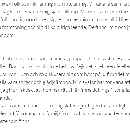
mix av folk som liknar mig men inte är mig. Vi har alla samma 
l. Jag kan se spår av mig själv i allihop. Mormors oro, morfars 
ullständigt nörda ned sig i ett ämne, min mammas alltid lite 
ramtoning och alltid lika pliriga leende. De finns i mig och ja
kar dem.
äldrahemmet med bara mamma, pappa och min syster. Här ka
et. Bara vara sig själv. Inte behöva fejka ett stelt leende eller
Vi kan i lugn och ro diskutera allt som hänt på julfirandet me
lla våra sorger och glädjeämnen. Min syster har för vana att 
 jag tror faktiskt att hon har rätt. Här finns det inga filter alls
nande.
ser fram emot med julen. Jag skiter egentligen fullständigt i 
Men att få komma min familj så nära att vi nästan smälter sam
aste som finns.