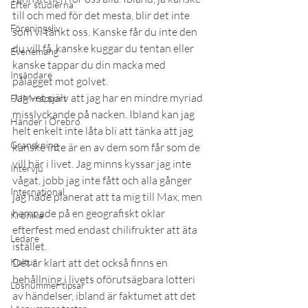
Efter studierna
till och med för det mesta, blir det inte 
Föreningsliv
som vi tänkt oss. Kanske får du inte den 
du vill få, kanske kuggar du tentan eller 
Evenemang
kanske tappar du din macka med 
Insändare
pålägget mot golvet.
Jag vet själv att jag har en mindre myriad 
FUM-rapport
misslyckande på nacken. Ibland kan jag 
Händer i Örebro
helt enkelt inte låta bli att tänka att jag 
Granskning
kanske inte är en av dem som får som de 
vill här i livet. Jag minns kyssar jag inte 
Intervju
vågat, jobb jag inte fått och alla gånger 
International
jag hade planerat att ta mig till Max, men 
hamnade på en geografiskt oklar 
Krönika
efterfest med endast chilifrukter att äta 
Ledare
istället.
Kultur
Det är klart att det också finns en 
behållning i livets oförutsägbara lotteri 
Lösnummer tipsar
av händelser, ibland är faktumet att det 