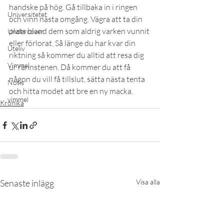
handske på hög. Gå tillbaka in i ringen 
Universitetet
och vinn nästa omgång. Vägra att ta din 
plats bland dem som aldrig varken vunnit 
Undercover
eller förlorat. Så länge du har kvar din 
Uteliv
riktning så kommer du alltid att resa dig 
Vimmel
ur rännstenen. Då kommer du att få 
någon du vill få tillslut, sätta nästa tenta 
Notis
och hitta modet att bre en ny macka.
vimmel
Krönika
Senaste inlägg
Visa alla