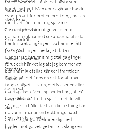
Lösnummer testar
inte blev som du tänkt det bästa som 
kunde ha hänt. Men andra gånger har du 
Maxa studierna
svart på vitt förlorat en brottningsmatch 
Mat & hälsa
mot livet. Du finner dig själv med 
ansiktet pressat mot golvet medan 
Örebro studentkår
domaren räknar ned sekunderna tills du 
Personporträtt
har förlorat omgången. Du har inte fått 
Psykologi
poäng och ingen medalj att bita i.
Här har jag befunnit mig otaliga gånger 
Podcast - Studentliv
förut och här vet jag att jag kommer att 
Reportage
befinna mig otaliga gånger i framtiden. 
Det är här det finns en risk för att man 
Recension
tappar något. Lusten, motivationen eller 
Styrelseval
övertygelsen. Men jag har lärt mig att så 
Studentekonomi
länge du behåller din själ för det du vill, 
så länge du håller fast vid din riktning har 
Resa
du vunnit mer än en brottningsmatch.
Studentens bekännelse
Så nästa gång du befinner dig med 
kinden mot golvet, ge fan i att slänga en 
Trend