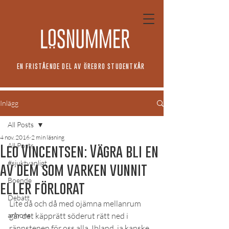
EN FRISTÅENDE DEL AV ÖREBRO STUDENTKÅR
Inlägg
All Posts
4 nov. 2016
2 min läsning
All Posts
Leo Vincentsen: Vägra bli en
#sjuktvanligt
av dem som varken vunnit
Boende
eller förlorat
Debatt
Lite då och då med ojämna mellanrum 
annons
går det käpprätt söderut rätt ned i 
rännstenen för oss alla. Ibland, ja kanske 