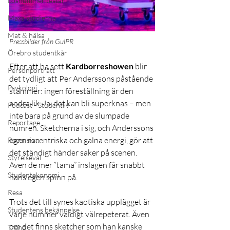
Lösnummer testar
Maxa studierna
Mat & hälsa
Pressbilder från GulPR
Örebro studentkår
Efter att ha sett 
Kardborreshowen
 blir 
Personporträtt
det tydligt att Per Anderssons påstående 
Psykologi
stämmer: ingen föreställning är den 
andra lik. Ja, det kan bli superknas – men 
Podcast - Studentliv
inte bara på grund av de slumpade 
Reportage
numren. Sketcherna i sig, och Anderssons 
egen excentriska och galna energi, gör att 
Recension
det ständigt händer saker på scenen. 
Styrelseval
Även de mer “tama” inslagen får snabbt 
Studentekonomi
hans egen spinn på.
Resa
Trots det till synes kaotiska upplägget är 
Studentens bekännelse
varje nummer väldigt välrepeterat. Även 
om det finns sketcher som han kanske 
Trend