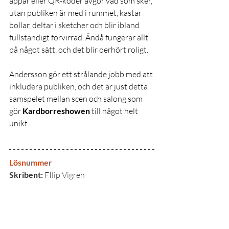
appar eller QR-koder avgör vad som sker, 
utan publiken är med i rummet, kastar 
bollar, deltar i sketcher och blir ibland 
fullständigt förvirrad. Ändå fungerar allt 
på något sätt, och det blir oerhört roligt.
Andersson gör ett strålande jobb med att 
inkludera publiken, och det är just detta 
samspelet mellan scen och salong som 
gör 
Kardborreshowen
 till något helt 
unikt.
Lösnummer
Skribent: 
FIlip Vigren