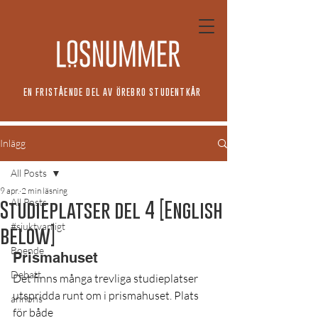
EN FRISTÅENDE DEL AV ÖREBRO STUDENTKÅR
Inlägg
All Posts
9 apr.
2 min läsning
All Posts
Studieplatser del 4 [English
#sjuktvanligt
below]
Boende
Prismahuset
Debatt
Det finns många trevliga studieplatser 
utspridda runt om i prismahuset. Plats 
annons
för både