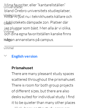
Mina favoriter, eller “kantarellställen” 
Universitetet
bland Örebro universitets studieplatser, 
Undercover
hittar ni just nu i teknikhusets källare och 
i bibliotekets dämpade zon. Platser där 
Uteliv
jag pluggar som bäst. Men alla är vi olika, 
Vimmel
och dina egna favoritställen kanske finns 
någon annanstans på campus.
Notis
vimmel
English version
Prismahuset
There are many pleasant study spaces 
scattered throughout the prismahuset. 
There is room for both group projects 
of different sizes, but there are also 
desks suited for individual study. I find 
it to be quieter than many other places