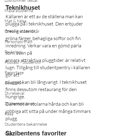
Lösnummer testar
Teknikhuset
Maxa studierna
Källaren är ett av de ställena man kan 
Mat & hälsa
plugga på i teknikhuset. Den erbjuder 
trevlig interiör,
Örebro studentkår
gröna färger, behagliga soffor och fin 
Personporträtt
inredning. Verkar vara en gömd pärla 
Psykologi
som, även på
annars attraktiva pluggtider, är relativt 
Podcast - Studentliv
lugn. Tillgång till studentpentry i källaren 
Reportage
gör att
plugget kan bli långvarigt. I teknikhuset 
Recension
finns dessutom restaurang för den 
Styrelseval
hungrige.
Studentekonomi
Däremot är stolarna hårda och kan bli 
jobbiga att sitta på under många timmars 
Resa
plugg. 
Studentens bekännelse
Skribentens favoriter
Trend