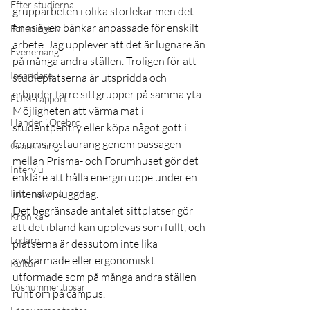
Efter studierna
grupparbeten i olika storlekar men det 
finns även bänkar anpassade för enskilt 
Föreningsliv
arbete. Jag upplever att det är lugnare än 
Evenemang
på många andra ställen. Troligen för att 
Insändare
studieplatserna är utspridda och 
erbjuder färre sittgrupper på samma yta. 
FUM-rapport
Möjligheten att värma mat i 
Händer i Örebro
studentpentry eller köpa något gott i 
forums restaurang genom passagen 
Granskning
mellan Prisma- och Forumhuset gör det 
Intervju
enklare att hålla energin uppe under en 
International
intensiv pluggdag.
Det begränsade antalet sittplatser gör 
Krönika
att det ibland kan upplevas som fullt, och 
Ledare
platserna är dessutom inte lika 
avskärmade eller ergonomiskt 
Kultur
utformade som på många andra ställen 
Lösnummer tipsar
runt om på campus.