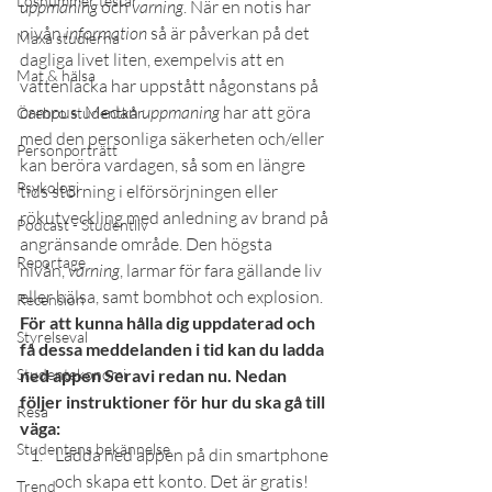
Lösnummer testar
uppmaning 
och 
varning
. När en notis har 
nivån 
information
 så är påverkan på det 
Maxa studierna
dagliga livet liten, exempelvis att en 
Mat & hälsa
vattenläcka har uppstått någonstans på 
campus. Medan 
uppmaning
 har att göra 
Örebro studentkår
med den personliga säkerheten och/eller 
Personporträtt
kan beröra vardagen, så som en längre 
Psykologi
tids störning i elförsörjningen eller 
rökutveckling med anledning av brand på 
Podcast - Studentliv
angränsande område. Den högsta 
Reportage
nivån, 
varning
, larmar för fara gällande liv 
eller hälsa, samt bombhot och explosion.
Recension
För att kunna hålla dig uppdaterad och 
Styrelseval
få dessa meddelanden i tid kan du ladda 
Studentekonomi
ned appen Seravi redan nu. Nedan 
följer instruktioner för hur du ska gå till 
Resa
väga:
Studentens bekännelse
Ladda ned appen på din smartphone 
och skapa ett konto. Det är gratis!
Trend