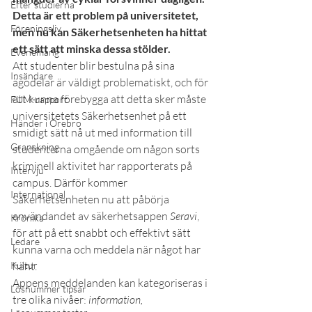
Efter studierna
Detta är ett problem på universitetet, 
Föreningsliv
men nu kan Säkerhetsenheten ha hittat 
ett sätt att minska dessa stölder.
Evenemang
Att studenter blir bestulna på sina 
Insändare
ägodelar är väldigt problematiskt, och för 
att kunna förebygga att detta sker måste 
FUM-rapport
universitetets Säkerhetsenhet på ett 
Händer i Örebro
smidigt sätt nå ut med information till 
Granskning
studenterna omgående om någon sorts 
kriminell aktivitet har rapporterats på 
Intervju
campus. Därför kommer 
International
Säkerhetsenheten nu att påbörja 
användandet av säkerhetsappen 
Seravi
, 
Krönika
för att på ett snabbt och effektivt sätt 
Ledare
kunna varna och meddela när något har 
Kultur
hänt.
Appens meddelanden kan kategoriseras i 
Lösnummer tipsar
tre olika nivåer: 
information, 