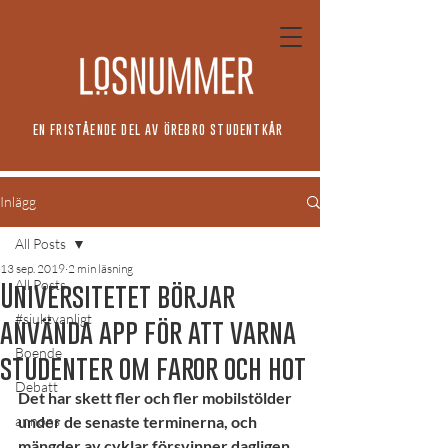
EN FRISTÅENDE DEL AV ÖREBRO STUDENTKÅR
Inlägg
All Posts
13 sep. 2019
2 min läsning
All Posts
Universitetet börjar
#sjuktvanligt
använda app för att varna
Boende
studenter om faror och hot
Debatt
Det har skett fler och fler mobilstölder 
annons
under de senaste terminerna, och 
mängder av cyklar försvinner dagligen. 