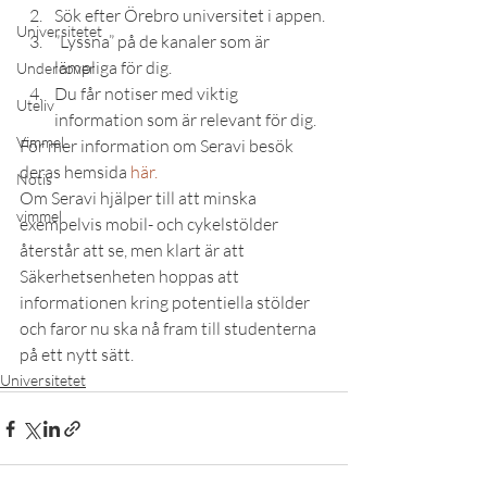
Sök efter Örebro universitet i appen.
Universitetet
”Lyssna” på de kanaler som är 
lämpliga för dig.
Undercover
Du får notiser med viktig 
Uteliv
information som är relevant för dig.
Vimmel
För mer information om Seravi besök 
deras hemsida 
här.
Notis
Om Seravi hjälper till att minska 
vimmel
exempelvis mobil- och cykelstölder 
återstår att se, men klart är att 
Säkerhetsenheten hoppas att 
informationen kring potentiella stölder 
och faror nu ska nå fram till studenterna 
på ett nytt sätt.
Universitetet