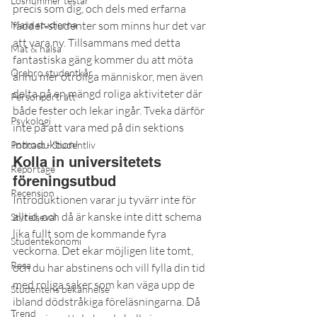
Lösnummer testar
precis som dig, och dels med erfarna 
Maxa studierna
fadder-studenter som minns hur det var 
att vara ny. Tillsammans med detta 
Mat & hälsa
fantastiska gäng kommer du att möta 
Örebro studentkår
ännu mer otroliga människor, men även 
delta på en mängd roliga aktiviteter där 
Personporträtt
både fester och lekar ingår. Tveka därför 
Psykologi
inte på att vara med på din sektions 
introduktion!
Podcast - Studentliv
Kolla in universitetets 
Reportage
föreningsutbud
Recension
Introduktionen varar ju tyvärr inte för 
alltid, och då är kanske inte ditt schema 
Styrelseval
lika fullt som de kommande fyra 
Studentekonomi
veckorna. Det ekar möjligen lite tomt, 
Resa
och du har abstinens och vill fylla din tid 
med roliga saker som kan väga upp de 
Studentens bekännelse
ibland dödstråkiga föreläsningarna. Då 
Trend