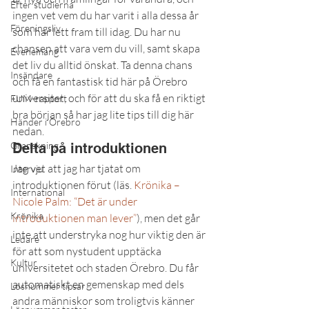
Efter studierna
ingen vet vem du har varit i alla dessa år 
Föreningsliv
som har lett fram till idag. Du har nu 
chansen att vara vem du vill, samt skapa 
Evenemang
det liv du alltid önskat. Ta denna chans 
Insändare
och få en fantastisk tid här på Örebro 
universitet, och för att du ska få en riktigt 
FUM-rapport
bra början så har jag lite tips till dig här 
Händer i Örebro
nedan.
Granskning
Delta på introduktionen
Jag vet att jag har tjatat om 
Intervju
introduktionen förut (läs. 
Krönika – 
International
Nicole Palm: “Det är under 
Krönika
introduktionen man lever”
), men det går 
inte att understryka nog hur viktig den är 
Ledare
för att som nystudent upptäcka 
Kultur
universitetet och staden Örebro. Du får 
automatiskt en gemenskap med dels 
Lösnummer tipsar
andra människor som troligtvis känner 