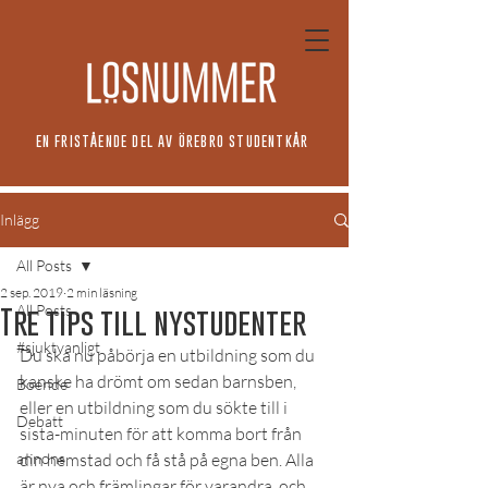
EN FRISTÅENDE DEL AV ÖREBRO STUDENTKÅR
Inlägg
All Posts
2 sep. 2019
2 min läsning
All Posts
Tre tips till nystudenter
#sjuktvanligt
Du ska nu påbörja en utbildning som du 
kanske ha drömt om sedan barnsben, 
Boende
eller en utbildning som du sökte till i 
Debatt
sista-minuten för att komma bort från 
annons
din hemstad och få stå på egna ben. Alla 
är nya och främlingar för varandra, och 