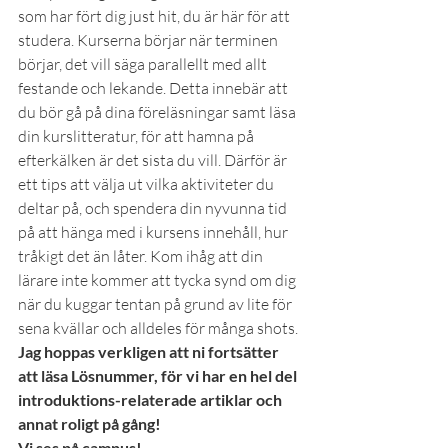
som har fört dig just hit, du är här för att 
studera. Kurserna börjar när terminen 
börjar, det vill säga parallellt med allt 
festande och lekande. Detta innebär att 
du bör gå på dina föreläsningar samt läsa 
din kurslitteratur, för att hamna på 
efterkälken är det sista du vill. Därför är 
ett tips att välja ut vilka aktiviteter du 
deltar på, och spendera din nyvunna tid 
på att hänga med i kursens innehåll, hur 
tråkigt det än låter. Kom ihåg att din 
lärare inte kommer att tycka synd om dig 
när du kuggar tentan på grund av lite för 
sena kvällar och alldeles för många shots.
Jag hoppas verkligen att ni fortsätter 
att läsa Lösnummer, för vi har en hel del 
introduktions-relaterade artiklar och 
annat roligt på gång!
Vi ses på campus!