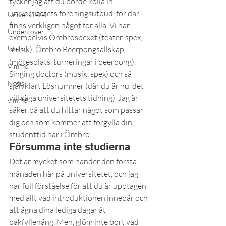
tycker jag att du borde kolla in 
universitetets föreningsutbud, för där 
Universitetet
finns verkligen något för alla. Vi har 
Undercover
exempelvis Örebrospexet (teater, spex, 
Uteliv
musik), Örebro Beerpongsällskap 
(mötesplats, turneringar i beerpong), 
Vimmel
Singing doctors (musik, spex) och så 
Notis
självklart Lösnummer (där du är nu, det 
vill säga universitetets tidning). Jag är 
vimmel
säker på att du hittar något som passar 
dig och som kommer att förgylla din 
studenttid här i Örebro.
Försumma inte studierna
Det är mycket som händer den första 
månaden här på universitetet, och jag 
har full förståelse för att du är upptagen 
med allt vad introduktionen innebär och 
att ägna dina lediga dagar åt 
bakfyllehäng. Men, glöm inte bort vad 