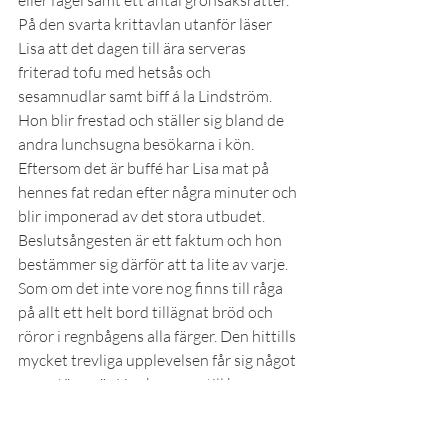
eller fågel samt ett antal grönsaksrätter. 
På den svarta krittavlan utanför läser 
Lisa att det dagen till ära serveras 
friterad tofu med hetsås och 
sesamnudlar samt biff á la Lindström. 
Hon blir frestad och ställer sig bland de 
andra lunchsugna besökarna i kön. 
Eftersom det är buffé har Lisa mat på 
hennes fat redan efter några minuter och 
blir imponerad av det stora utbudet. 
Beslutsångesten är ett faktum och hon 
bestämmer sig därför att ta lite av varje. 
Som om det inte vore nog finns till råga 
på allt ett helt bord tillägnat bröd och 
röror i regnbågens alla färger. Den hittills 
mycket trevliga upplevelsen får sig något 
av en törn när Lisa kommer till kassan. 
Priset svider lite det kan hon inte 
förneka. Tanken på det svindlande priset 