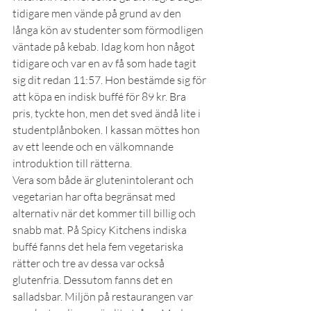
tidigare men vände på grund av den 
långa kön av studenter som förmodligen 
väntade på kebab. Idag kom hon något 
tidigare och var en av få som hade tagit 
sig dit redan 11:57. Hon bestämde sig för 
att köpa en indisk buffé för 89 kr. Bra 
pris, tyckte hon, men det sved ändå lite i 
studentplånboken. I kassan möttes hon 
av ett leende och en välkomnande 
introduktion till rätterna.
Vera som både är glutenintolerant och 
vegetarian har ofta begränsat med 
alternativ när det kommer till billig och 
snabb mat. På Spicy Kitchens indiska 
buffé fanns det hela fem vegetariska 
rätter och tre av dessa var också 
glutenfria. Dessutom fanns det en 
salladsbar. Miljön på restaurangen var 