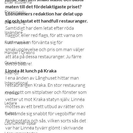
Efter studierna
maten till det fördelaktigaste priset? 
Föreningsliv
Lösnummers redaktion har delat upp 
sig och testat ett handfull restauranger.
Evenemang
Samtidigt har dem letat efter röda 
Insändare
flaggor, eller red flags, för att varna om 
vad man kan förvänta sig för 
FUM-rapport
smakupplevelse och pris om man väljer 
Händer i Örebro
att äta på dessa restauranger. Ju färre 
Granskning
desto bättre!
Linnéa åt lunch på Kraka
Intervju
I ena änden av Långhuset hittar man 
International
restaurangen Kraka. En stor restaurang 
med gott om sittplatser och fönster som 
Krönika
vetter ut mot Kraka statyn själv. Linnéa 
Ledare
möttes av ett brett utbud av rätter och 
Kultur
bestämde sig snabbt för vegobiffar med 
färskpotatis och sås, vilken sorts sås det 
Lösnummer tipsar
var har Linnéa tyvärr glömt i skrivande 