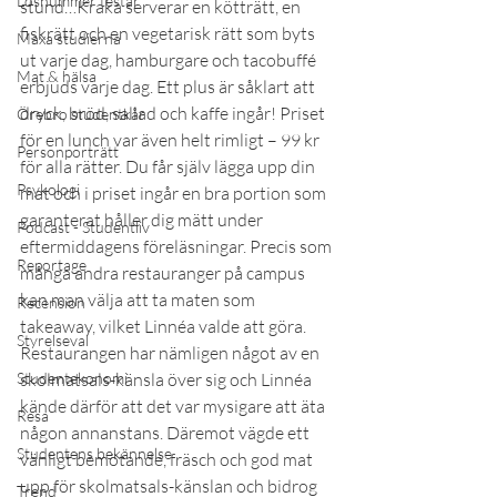
Lösnummer testar
stund…Kraka serverar en kötträtt, en 
fiskrätt och en vegetarisk rätt som byts 
Maxa studierna
ut varje dag, hamburgare och tacobuffé 
Mat & hälsa
erbjuds varje dag. Ett plus är såklart att 
dryck, bröd, sallad och kaffe ingår! Priset 
Örebro studentkår
för en lunch var även helt rimligt – 99 kr 
Personporträtt
för alla rätter. Du får själv lägga upp din 
Psykologi
mat och i priset ingår en bra portion som 
garanterat håller dig mätt under 
Podcast - Studentliv
eftermiddagens föreläsningar. Precis som 
Reportage
många andra restauranger på campus 
kan man välja att ta maten som 
Recension
takeaway, vilket Linnéa valde att göra. 
Styrelseval
Restaurangen har nämligen något av en 
Studentekonomi
skolmatsals-känsla över sig och Linnéa 
kände därför att det var mysigare att äta 
Resa
någon annanstans. Däremot vägde ett 
Studentens bekännelse
vänligt bemötande, fräsch och god mat 
upp för skolmatsals-känslan och bidrog 
Trend