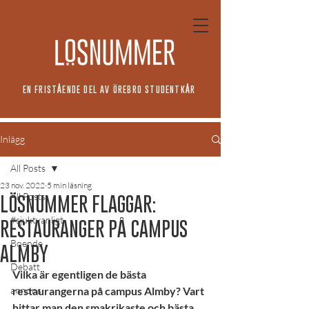
EN FRISTÅENDE DEL AV ÖREBRO STUDENTKÅR
Inlägg
All Posts
23 nov. 2022
5 min läsning
All Posts
LÖSNUMMER FLAGGAR:
#sjuktvanligt
RESTAURANGER PÅ CAMPUS
Boende
ALMBY
Debatt
Vilka är egentligen de bästa 
annons
restaurangerna på campus Almby? Vart 
hittar man den smakrikaste och bästa 