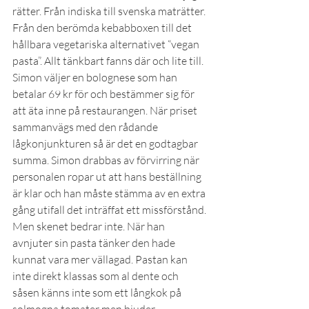
rätter. Från indiska till svenska maträtter. 
Från den berömda kebabboxen till det 
hållbara vegetariska alternativet “vegan 
pasta”. Allt tänkbart fanns där och lite till.
Simon väljer en bolognese som han 
betalar 69 kr för och bestämmer sig för 
att äta inne på restaurangen. När priset 
sammanvägs med den rådande 
lågkonjunkturen så är det en godtagbar 
summa. Simon drabbas av förvirring när 
personalen ropar ut att hans beställning 
är klar och han måste stämma av en extra 
gång utifall det inträffat ett missförstånd. 
Men skenet bedrar inte. När han 
avnjuter sin pasta tänker den hade 
kunnat vara mer vällagad. Pastan kan 
inte direkt klassas som al dente och 
såsen känns inte som ett långkok på 