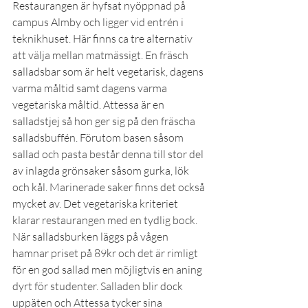
Restaurangen är hyfsat nyöppnad på 
campus Almby och ligger vid entrén i 
teknikhuset. Här finns ca tre alternativ 
att välja mellan matmässigt. En fräsch 
salladsbar som är helt vegetarisk, dagens 
varma måltid samt dagens varma 
vegetariska måltid. Attessa är en 
salladstjej så hon ger sig på den fräscha 
salladsbuffén. Förutom basen såsom 
sallad och pasta består denna till stor del 
av inlagda grönsaker såsom gurka, lök 
och kål. Marinerade saker finns det också 
mycket av. Det vegetariska kriteriet 
klarar restaurangen med en tydlig bock. 
När salladsburken läggs på vågen 
hamnar priset på 89kr och det är rimligt 
för en god sallad men möjligtvis en aning 
dyrt för studenter. Salladen blir dock 
uppäten och Attessa tycker sina 