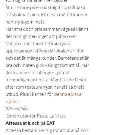
solmogna tomater men bjuder 
åtminstone på en nostalgitripp tillbaka 
till skolmatsalen. Efter sin måltid känner 
han sig lagom mätt.
När smak och pris sammanvägs så känns 
det rimligt men inget att jubla över. 
Miljön under lunchtid kan tyvärr 
upplevas som stökig då lokalen är liten 
och det är många kunder. Bemötandet är 
bra och maten gick väldigt fort att få. När 
det kommer till allergier går det 
förmodligen att hitta något till de flesta 
eftersom restaurangen har ett så brett 
utbud. Plus i kanten för
 denna episka 
trailer
 .
3/5 redflags
Simon utanför Pasta La Vista
Attessa åt lunch på EAT
Attessa bestämmer sig för att äta på EAT. 