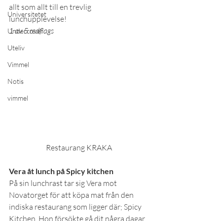
allt som allt till en trevlig 
Universitetet
lunchupplevelse!
1 av 5 redflags
Undercover
Uteliv
Vimmel
Notis
vimmel
Restaurang KRAKA
Vera åt lunch på Spicy kitchen
På sin lunchrast tar sig Vera mot 
Novatorget för att köpa mat från den 
indiska restaurang som ligger där; Spicy 
Kitchen. Hon försökte gå dit några dagar 