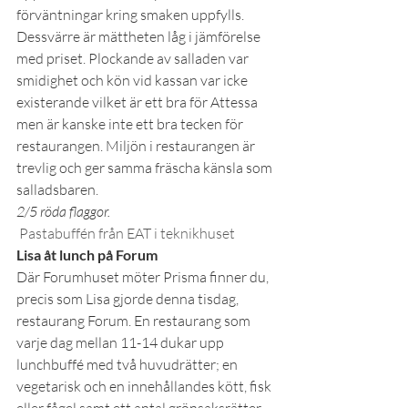
förväntningar kring smaken uppfylls. 
Dessvärre är mättheten låg i jämförelse 
med priset. Plockande av salladen var 
smidighet och kön vid kassan var icke 
existerande vilket är ett bra för Attessa 
men är kanske inte ett bra tecken för 
restaurangen. Miljön i restaurangen är 
trevlig och ger samma fräscha känsla som 
salladsbaren.
2/5 röda flaggor. 
Pastabuffén från EAT i teknikhuset
Lisa åt lunch på Forum
Där Forumhuset möter Prisma finner du, 
precis som Lisa gjorde denna tisdag, 
restaurang Forum. En restaurang som 
varje dag mellan 11-14 dukar upp 
lunchbuffé med två huvudrätter; en 
vegetarisk och en innehållandes kött, fisk 