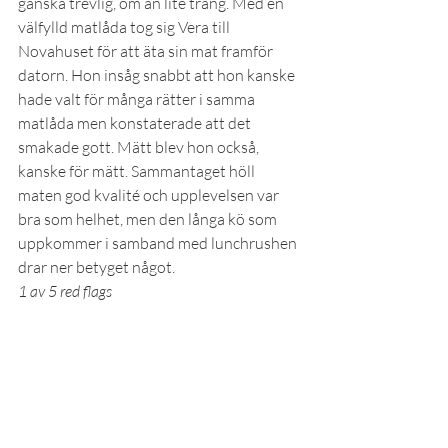
ganska trevlig, om än lite trång. Med en 
välfylld matlåda tog sig Vera till 
Novahuset för att äta sin mat framför 
datorn. Hon insåg snabbt att hon kanske 
hade valt för många rätter i samma 
matlåda men konstaterade att det 
smakade gott. Mätt blev hon också, 
kanske för mätt. Sammantaget höll 
maten god kvalité och upplevelsen var 
bra som helhet, men den långa kö som 
uppkommer i samband med lunchrushen 
drar ner betyget något.
1 av 5 red flags