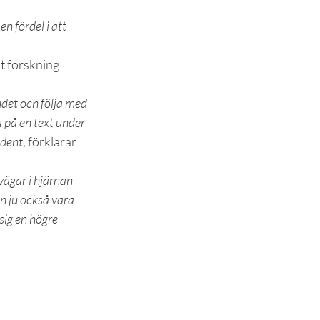
n fördel i att 
t forskning 
udet och följa med 
 på en text under 
udent
, förklarar 
vägar i hjärnan 
n ju också vara 
sig en högre 