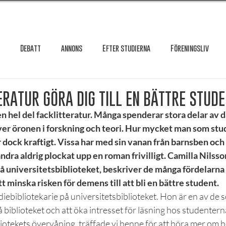
Debatt
annons
Efter studierna
Föreningsliv
Granskning
Intervju
International
Krönika
Le
ERATUR GÖRA DIG TILL EN BÄTTRE STUD
en hel del facklitteratur. Många spenderar stora delar av
ver öronen i forskning och teori. Hur mycket man som stu
testar
Maxa studierna
Mat & hälsa
Örebro studentkår
r dock kraftigt. Vissa har med sin vanan från barnsben och 
ra aldrig plockat upp en roman frivilligt. Camilla Nilsson
å universitetsbiblioteket, beskriver de många fördelarna
Reportage
Recension
Styrelseval
Studentekonomi
tt minska risken för demens till att bli en bättre student. 
iebibliotekarie på universitetsbiblioteket. Hon är en av de 
å biblioteket och att öka intresset för läsning hos studentern
liotekets övervåning, träffade vi henne för att höra mer om