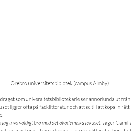
Örebro universitetsbiblotek (campus Almby)
draget som universitetsbibliotekarie ser annorlunda ut frå
et ligger ofta på facklitteratur och att se till att köpa in rätt li
e.
h jag trivs väldigt bra med det akademiska fokuset
, säger Camill
haft ansvar för att främja läsandet av skönlitteratur hos stu