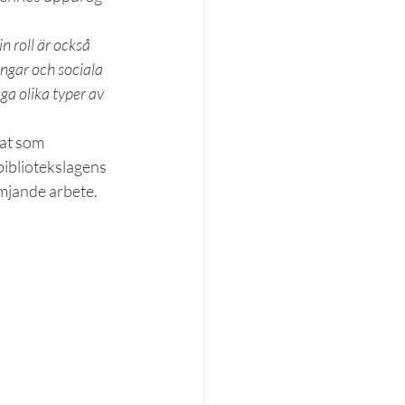
 roll är också 
ngar och sociala 
ga olika typer av 
at som 
bibliotekslagens 
ämjande arbete.