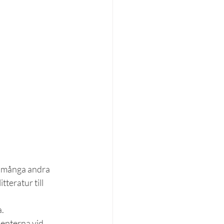
n många andra 
tteratur till 
a.
denterna vid 