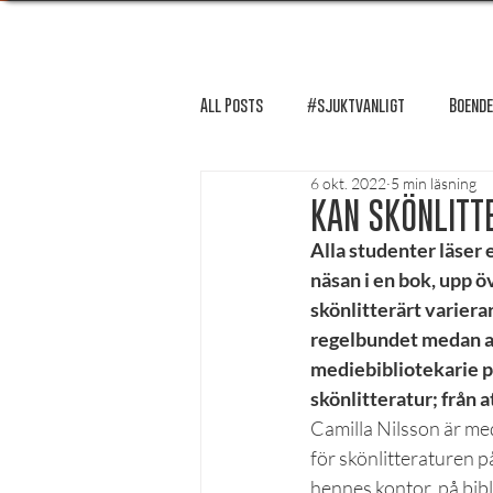
All Posts
#sjuktvanligt
Boende
6 okt. 2022
5 min läsning
FUM-rapport
Händer i Örebro
KAN SKÖNLITT
Alla studenter läser 
näsan i en bok, upp ö
Lösnummer tipsar
Lösnummer 
skönlitterärt variera
regelbundet medan and
mediebibliotekarie p
Psykologi
Podcast - Studentliv
skönlitteratur; från a
Camilla Nilsson är med
för skönlitteraturen p
Studentens bekännelse
hennes kontor, på bib