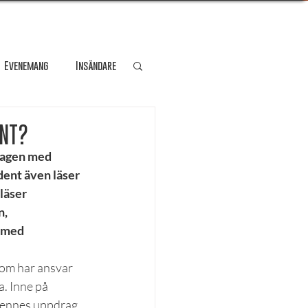
Evenemang
Insändare
dare
Kultur
ENT?
 dagen med 
dent även läser 
Personporträtt
läser 
, 
 med 
Resa
som har ansvar 
a. Inne på 
 hennes uppdrag 