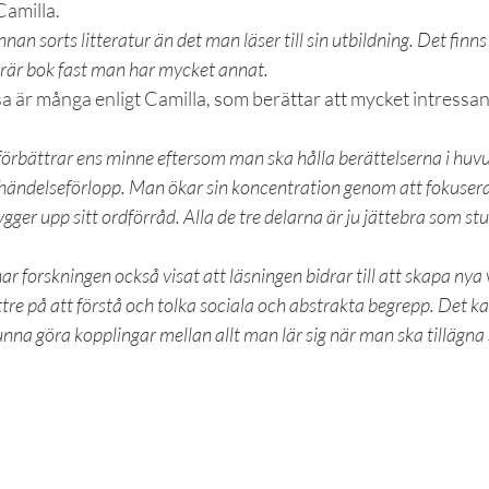
Camilla.
nan sorts litteratur än det man läser till sin utbildning. Det finns e
erär bok fast man har mycket annat.
a är många enligt Camilla, som berättar att mycket intressan
 förbättrar ens minne eftersom man ska hålla berättelserna i huv
h händelseförlopp. Man ökar sin koncentration genom att fokusera
gger upp sitt ordförråd. Alla de tre delarna är ju jättebra som st
ar forskningen också visat att läsningen bidrar till att skapa nya 
tre på att förstå och tolka sociala och abstrakta begrepp. Det ka
kunna göra kopplingar mellan allt man lär sig när man ska tillägna 