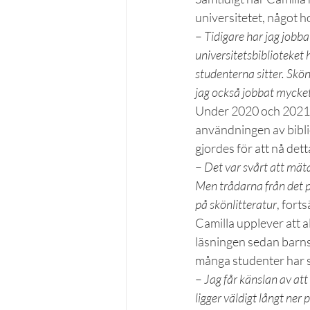
universitetet, något h
– 
Tidigare har jag jobba
universitetsbiblioteket 
studenterna sitter. Skön
jag också jobbat mycke
Under 2020 och 2021 g
användningen av bibli
gjordes för att nå de
– 
Det var svårt att mäta
Men trådarna från det pro
på skönlitteratur
, fort
Camilla upplever att al
läsningen sedan barnsb
många studenter har sv
– 
Jag får känslan av att
ligger väldigt långt ner