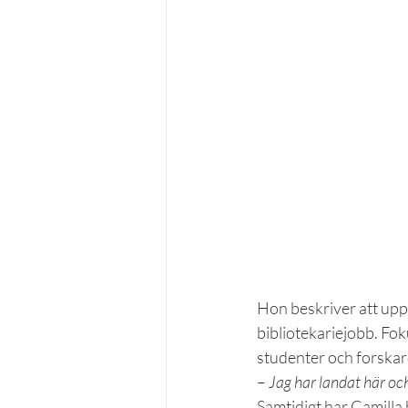
Hon beskriver att upp
bibliotekariejobb. Fokus
studenter och forskar
– 
Jag har landat här oc
Samtidigt har Camilla 