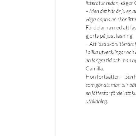
litteratur redan
, säger 
– Men det här är ju en an
våga öppna en skönlitt
Fördelarna med att läs
gjorts på just läsning.
– 
Att läsa skönlitterärt
i olika utvecklingar oc
en längre tid och man by
Camilla.
Hon fortsätter: 
– Sen h
som gör att man blir bät
en jättestor fördel att 
utbildning. 