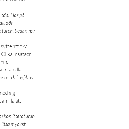
ända. Här på 
et där 
raturen. Sedan har 
yfte att öka 
Olika insatser 
min.
rar Camilla. – 
er och bli nyfikna 
med sig 
amilla att 
 skönlitteraturen 
n läsa mycket 