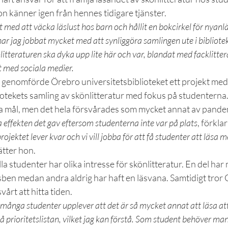
on känner igen från hennes tidigare tjänster.
t med att väcka läslust hos barn och hållit en bokcirkel för nyanl
har jag jobbat mycket med att synliggöra samlingen ute i bibliotek
litteraturen ska dyka upp lite här och var, blandat med facklitte
t med sociala medier.
enomförde Örebro universitetsbiblioteket ett projekt med s
otekets samling av skönlitteratur med fokus på studenterna. 
tta mål, men det hela försvårades som mycket annat av pande
 effekten det gav eftersom studenterna inte var på plats
, förkla
jektet lever kvar och vi vill jobba för att få studenter att läsa m
sätter hon.
la studenter har olika intresse för skönlitteratur. En del har 
en medan andra aldrig har haft en läsvana. Samtidigt tror C
årt att hitta tiden.
 många studenter upplever att det är så mycket annat att läsa att
 på prioritetslistan, vilket jag kan förstå. Som student behöver ma