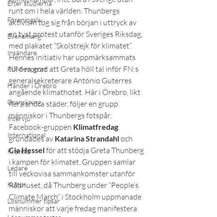
Efter studierna
runt om i hela världen. Thunbergs 
Föreningsliv
aktivism tog sig från början i uttryck av 
en tyst protest utanför Sveriges Riksdag, 
Evenemang
med plakatet “Skolstrejk för klimatet”. 
Insändare
Hennes initiativ har uppmärksammats 
till den grad att Greta höll tal inför FN:s 
FUM-rapport
generalsekreterare António Guterres 
Händer i Örebro
angående klimathotet. Här i Örebro, likt 
Granskning
flera andra städer, följer en grupp 
människor i Thunbergs fotspår.
Intervju
Facebook-gruppen
 Klimatfredag
International
grundades av 
Katarina Strandahl
 och 
Cia Hessel
 för att stödja Greta Thunberg 
Krönika
i kampen för klimatet. Gruppen samlar 
Ledare
till veckovisa sammankomster utanför 
Kultur
Rådhuset, då Thunberg under “People’s 
Climate March” i Stockholm uppmanade 
Lösnummer tipsar
människor att varje fredag manifestera 