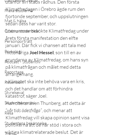
Lösnummer testar
utanför sin stads rådhus. Den första 
Klimatfredagen i Örebro ägde rum den 
Maxa studierna
fjortonde september, och uppslutningen 
Mat & hälsa
sedan dess har varit stor.
Lösnummer besökte Klimatfredag under 
Örebro studentkår
årets första manifestation den elfte 
Personporträtt
januari. Där fick vi chansen att tala med 
Psykologi
nittonåriga 
Joel Hessel
, son till en av 
grundarna av Klimatfredag, om hans syn 
Podcast - Studentliv
på klimatfrågan och målet med detta 
Reportage
arrangemang.
–Klimatet ska inte behöva vara en kris, 
Recension
och det handlar om att förhindra 
Styrelseval
katastrof, säger Joel.
Studentekonomi
Han citerar även Thunberg, att detta är 
“vår tids ödesfråga”
, och menar att 
Resa
Klimatfredag vill skapa opinion samt visa 
Studentens bekännelse
politikerna att de har stöd i stora och 
viktiga klimatrelaterade beslut. Det är 
Trend