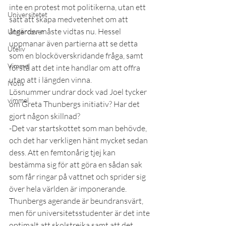
inte en protest mot politikerna, utan ett 
Universitetet
sätt att skapa medvetenhet om att 
åtgärder måste vidtas nu. Hessel 
Undercover
uppmanar även partierna att se detta 
Uteliv
som en blocköverskridande fråga, samt 
Vimmel
förstå att det inte handlar om att offra 
utan att i längden vinna.
Notis
Lösnummer undrar dock vad Joel tycker 
vimmel
om Greta Thunbergs initiativ? Har det 
gjort någon skillnad?
-Det var startskottet som man behövde, 
och det har verkligen hänt mycket sedan 
dess. Att en femtonårig tjej kan 
bestämma sig för att göra en sådan sak 
som får ringar på vattnet och sprider sig 
över hela världen är imponerande.
Thunbergs agerande är beundransvärt, 
men för universitetsstudenter är det inte 
optimalt att skolstrejka samt att det 