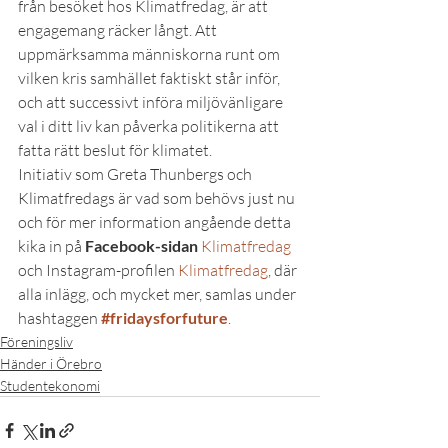
från besöket hos Klimatfredag, är att 
engagemang räcker långt. Att 
uppmärksamma människorna runt om 
vilken kris samhället faktiskt står inför, 
och att successivt införa miljövänligare 
val i ditt liv kan påverka politikerna att 
fatta rätt beslut för klimatet.
Initiativ som Greta Thunbergs och 
Klimatfredags är vad som behövs just nu 
och för mer information angående detta 
kika in på 
Facebook-sidan
Klimatfredag
och Instagram-profilen 
Klimatfredag
, där 
alla inlägg, och mycket mer, samlas under 
hashtaggen 
#fridaysforfuture
.
Föreningsliv
Händer i Örebro
Studentekonomi