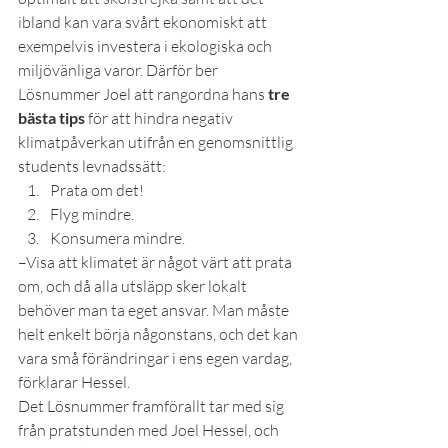
ibland kan vara svårt ekonomiskt att 
exempelvis investera i ekologiska och 
miljövänliga varor. Därför ber 
Lösnummer Joel att rangordna hans 
tre 
bästa tips 
för att hindra negativ 
klimatpåverkan utifrån en genomsnittlig 
students levnadssätt:
Prata om det!
Flyg mindre.
Konsumera mindre.
–Visa att klimatet är något värt att prata 
om, och då alla utsläpp sker lokalt 
behöver man ta eget ansvar. Man måste 
helt enkelt börja någonstans, och det kan 
vara små förändringar i ens egen vardag, 
förklarar Hessel.
Det Lösnummer framförallt tar med sig 
från pratstunden med Joel Hessel, och 