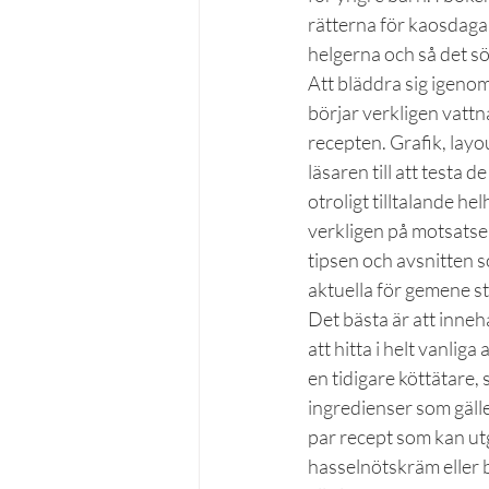
rätterna för kaosdagar
helgerna och så det söta
Att bläddra sig igeno
börjar verkligen vatt
recepten. Grafik, layou
läsaren till att testa 
otroligt tilltalande h
verkligen på motsatsen
tipsen och avsnitten s
aktuella för gemene st
Det bästa är att innehå
att hitta i helt vanlig
en tidigare köttätare,
ingredienser som gäller
par recept som kan ut
hasselnötskräm eller b