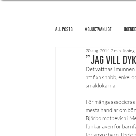
All Posts
#sjuktvanligt
Boende
20 aug. 2014
2 min läsning
FUM-rapport
Händer i Örebro
”Jag vill dy
Det vattnas i munnen o
att fixa snabb, enkel 
Lösnummer tipsar
Lösnummer 
smaklökarna.
För många associeras 
Psykologi
Podcast - Studentliv
mesta handlar om bönor
Bjärbo motbevisa i Me
funkar även för barnfam
Studentens bekännelse
för yngre barn. I boke