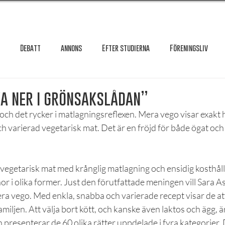
Debatt
annons
Efter studierna
Föreningsliv
Granskning
Intervju
International
Krönika
Le
ka ner i grönsakslådan”
ch det rycker i matlagningsreflexen. Mera vego visar exakt h
och varierad vegetarisk mat. Det är en fröjd för både ögat och
testar
Maxa studierna
Mat & hälsa
Örebro studentkår
vegetarisk mat med krånglig matlagning och ensidig kosthåll
Reportage
Recension
Styrelseval
Studentekonomi
 i olika former. Just den förutfattade meningen vill Sara As
ra vego. Med enkla, snabba och varierade recept visar de at
iljen. Att välja bort kött, och kanske även laktos och ägg, är
n presenterar de 60 olika rätter uppdelade i fyra kategorier. 