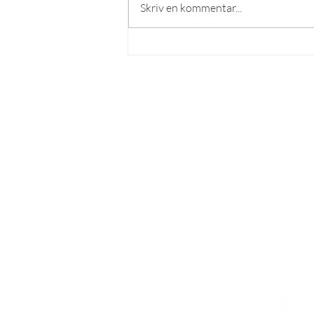
Skriv en kommentar...
Ingen show är den andra lik –
Per Andersson kommer till
Örebro
LÄS MER
Om lösnummer
Vad kan man göra hos o
ss?
Cookies