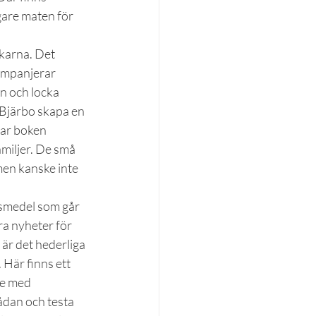
gare maten för 
karna. Det 
ompanjerar 
en och locka 
h Bjärbo skapa en 
sar boken 
amiljer. De små 
men kanske inte 
ivsmedel som går 
ra nyheter för 
 är det hederliga 
 Här finns ett 
ne med 
ådan och testa 