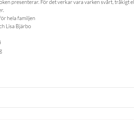
oken presenterar. För det verkar vara varken svårt, tråkigt ell
r.
för hela familjen
ch Lisa Bjärbo
4
g