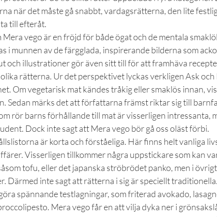
na när det måste gå snabbt, vardagsrätterna, den lite festli
 till efteråt.
m Mera vego är en fröjd för både ögat och de mentala smaklö
nas i munnen av de färgglada, inspirerande bilderna som ack
t och illustrationer gör även sitt till för att framhäva recept
de olika rätterna. Ur det perspektivet lyckas verkligen Ask oc
elhet. Om vegetarisk mat kändes tråkig eller smaklös innan, vi
. Sedan märks det att författarna främst riktar sig till barnf
om rör barns förhållande till mat är visserligen intressanta, 
udent. Dock inte sagt att Mera vego bör gå oss oläst förbi.
llslistorna är korta och förståeliga. Här finns helt vanliga l
a affärer. Visserligen tillkommer några uppstickare som kan va
 såsom tofu, eller det japanska ströbrödet panko, men i övrigt
. Därmed inte sagt att rätterna i sig är speciellt traditionella.
göra spännande testlagningar, som friterad avokado, lasag
roccolipesto. Mera vego får en att vilja dyka ner i grönsaksl