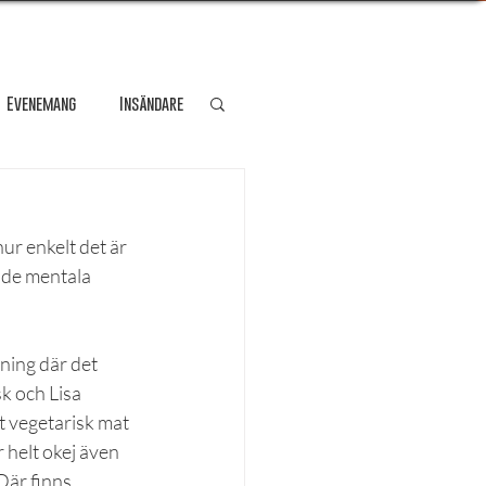
Evenemang
Insändare
dare
Kultur
ur enkelt det är 
 de mentala 
Personporträtt
ning där det 
Resa
k och Lisa 
t vegetarisk mat 
 helt okej även 
Där finns 