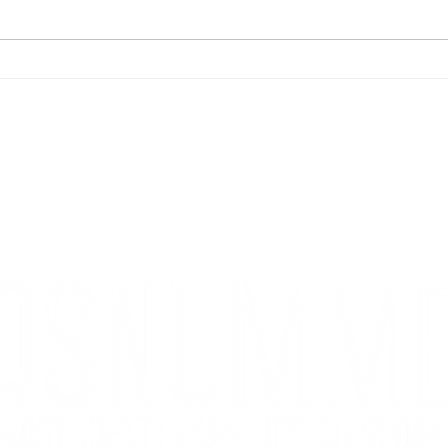
Insändare: Folkmusiken Lever
INTE
ett rikt liv i Örebro!
QULT
KONTAKT
Kontakta oss
Styrelse
Redaktion