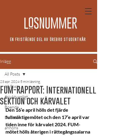
EN FRISTÅENDE DEL AV ÖREBRO STUDENTKÅR
Inlägg
All Posts
23 apr. 2024
5 min läsning
All Posts
FUM-RAPPORT: Internationell
#sjuktvanligt
sektion och kårvalet
Boende
Den 16’e april hölls det fjärde 
fullmäktigemötet och den 17’e april var 
Debatt
tiden inne för kårvalet 2024. FUM-
annons
mötet hölls återigen i rättegångssalarna 