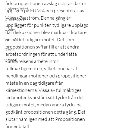
fick propositionen avslag och tas därför 
Universitetet
upp igen på FUM 4 och presenteras av 
Viktor Breström. Denna gång är 
Undercover
upplägget för punkten tydligare upplagd, 
Uteliv
där diskussionen blev märkbart kortare 
än på det tidigare mötet. Det som 
Vimmel
propositionen syftar till är att ändra 
Notis
arbetsordningen för att underlätta 
vimmel
kårstyrelsens arbete inför 
fullmäktigemöten, vilket innebär att 
handlingar, motioner och propositioner 
måste in en dag tidigare från 
kårsektionerna. Vissa av fullmäktiges 
ledamöter kvarstår i sitt tycke från det 
tidigare mötet, medan andra tycks ha 
godkänt propositionen detta gång. Det 
slutar nämligen med att Propositionen 
finner bifall.