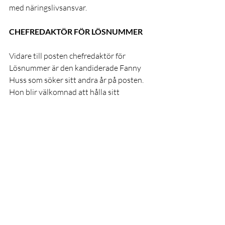
med näringslivsansvar.
CHEFREDAKTÖR FÖR LÖSNUMMER
Vidare till posten chefredaktör för 
Lösnummer är den kandiderade Fanny 
Huss som söker sitt andra år på posten. 
Hon blir välkomnad att hålla sitt 
anförande, där hon går igenom sitt 
arbete och påbörjade projekt som gjorts 
under året. Hon förklarar relationen till 
redaktion och styrelse, samt beskriver 
sitt arbete utifrån studenternas intresse. 
Efter frågor och plädering, blir även hon 
invald till posten som Chefredaktör för 
Lösnummer.
FUM-ORDFÖRANDE, 
VERKSAMHETSREVISOR OCH 