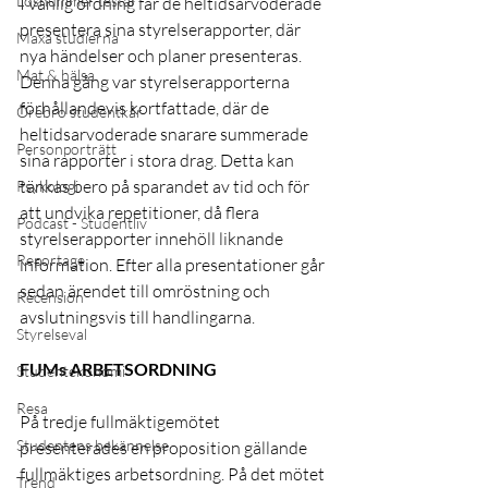
Lösnummer testar
I vanlig ordning får de heltidsarvoderade 
presentera sina styrelserapporter, där 
Maxa studierna
nya händelser och planer presenteras. 
Mat & hälsa
Denna gång var styrelserapporterna 
förhållandevis kortfattade, där de 
Örebro studentkår
heltidsarvoderade snarare summerade 
Personporträtt
sina rapporter i stora drag. Detta kan 
tänkas bero på sparandet av tid och för 
Psykologi
att undvika repetitioner, då flera 
Podcast - Studentliv
styrelserapporter innehöll liknande 
Reportage
information. Efter alla presentationer går 
sedan ärendet till omröstning och 
Recension
avslutningsvis till handlingarna.
Styrelseval
FUMs ARBETSORDNING
Studentekonomi
Resa
På tredje fullmäktigemötet 
Studentens bekännelse
presenterades en proposition gällande 
fullmäktiges arbetsordning. På det mötet 
Trend