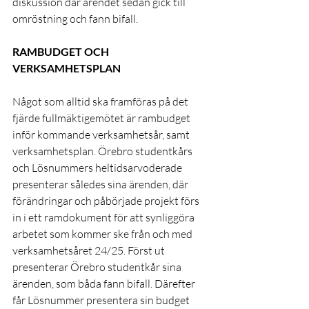
diskussion där ärendet sedan gick till 
omröstning och fann bifall.
RAMBUDGET OCH 
VERKSAMHETSPLAN
Något som alltid ska framföras på det 
fjärde fullmäktigemötet är rambudget 
inför kommande verksamhetsår, samt 
verksamhetsplan. Örebro studentkårs 
och Lösnummers heltidsarvoderade 
presenterar således sina ärenden, där 
förändringar och påbörjade projekt förs 
in i ett ramdokument för att synliggöra 
arbetet som kommer ske från och med 
verksamhetsåret 24/25. Först ut 
presenterar Örebro studentkår sina 
ärenden, som båda fann bifall. Därefter 
får Lösnummer presentera sin budget 