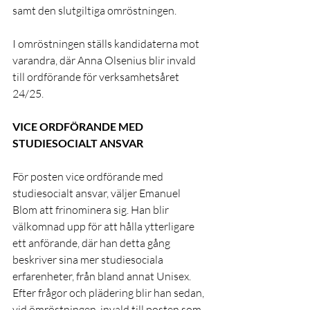
samt den slutgiltiga omröstningen.
I omröstningen ställs kandidaterna mot 
varandra, där Anna Olsenius blir invald 
till ordförande för verksamhetsåret 
24/25.
VICE ORDFÖRANDE MED 
STUDIESOCIALT ANSVAR
För posten vice ordförande med 
studiesocialt ansvar, väljer Emanuel 
Blom att frinominera sig. Han blir 
välkomnad upp för att hålla ytterligare 
ett anförande, där han detta gång 
beskriver sina mer studiesociala 
erfarenheter, från bland annat Unisex. 
Efter frågor och plädering blir han sedan, 
vid ömröstningen, invald till posten som 