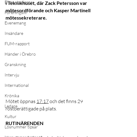
Efter studierna
i Teknikhuset, där Zack Petersson var 
mötesordförande och Kasper Martinell 
Föreningsliv
mötessekreterare.
Evenemang
Insändare
FUM-rapport
Händer i Örebro
Granskning
Intervju
International
Krönika
Mötet öppnas 
17:17
 och det finns 29 
Ledare
röstberättigade på plats.
Kultur
RUTINÄRENDEN
Lösnummer tipsar