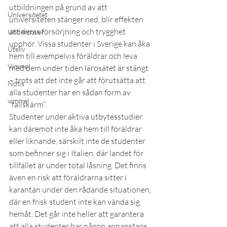
utbildningen på grund av att 
Universitetet
universiteten stänger ned, blir effekten 
att deras försörjning och trygghet 
Undercover
upphör. Vissa studenter i Sverige kan åka 
Uteliv
hem till exempelvis föräldrar och leva 
Vimmel
med dem under tiden lärosätet är stängt 
– trots att det inte går att förutsätta att 
Notis
alla studenter har en sådan form av 
vimmel
”fallskärm”.
Studenter under aktiva utbytesstudier 
kan däremot inte åka hem till föräldrar 
eller liknande, särskilt inte de studenter 
som befinner sig i Italien, där landet för 
tillfället är under total låsning. Det finns 
även en risk att föräldrarna sitter i 
karantän under den rådande situationen, 
där en frisk student inte kan vända sig 
hemåt. Det går inte heller att garantera 
att alla studenter har någon annanstans 