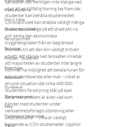
Lösnummer testar
Lärosäten bör verkligen inte stänga ned 
utan att en tillfällig lösning tas fram där 
Maxa studierna
studenter kan behålla studiemedlet.
Mat & hälsa
Coronaviruset kan drabba väldigt många 
studenter i Sverige på ett drastiskt vis 
Örebro studentkår
och sänka den ekonomiska 
Personporträtt
trygghetsgraden från en begränsad 
Psykologi
ekonomi till att den blir väldigt kritiskt 
utsatt. Att stänga ned lärosäten innebär 
Podcast - Studentliv
att majoriteten av studenter inte längre 
Reportage
kommer ha möjlighet att betala hyran för 
sitt studentboende eller mat – vilket är 
Recension
en unik situation där cirka 400 000 
Styrelseval
studenters försörjning står på spel.
Studentekonomi
Ett annat problem är även vad som 
händer med studenter under 
Resa
verksamhetsförlagd utbildning eller 
Studentens bekännelse
utbytesstudier – vilka är väldigt 
beroende av CSN studiemedel. Upphör 
Trend