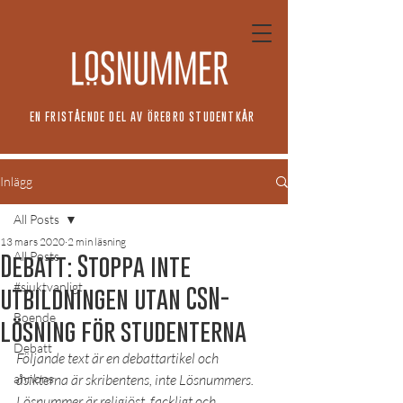
EN FRISTÅENDE DEL AV ÖREBRO STUDENTKÅR
Inlägg
All Posts
13 mars 2020
2 min läsning
All Posts
Debatt: Stoppa inte
#sjuktvanligt
utbildningen utan CSN-
Boende
lösning för studenterna
Debatt
Följande text är en debattartikel och 
annons
åsikterna är skribentens, inte Lösnummers. 
Lösnummer är religiöst, fackligt och 