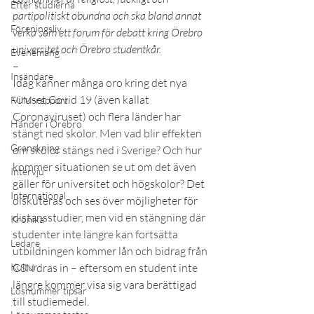
Efter studierna
partipolitiskt obundna och ska bland annat 
Föreningsliv
verka som ett forum för debatt kring Örebro 
universitet och Örebro studentkår.
Evenemang
–
Insändare
Idag känner många oro kring det nya 
viruset Covid 19 (även kallat 
FUM-rapport
Coronaviruset) och flera länder har 
Händer i Örebro
stängt ned skolor. Men vad blir effekten 
Granskning
om skolor stängs ned i Sverige? Och hur 
kommer situationen se ut om det även 
Intervju
gäller för universitet och högskolor? Det 
International
diskuteras och ses över möjligheter för 
distansstudier, men vid en stängning där 
Krönika
studenter inte längre kan fortsätta 
Ledare
utbildningen kommer lån och bidrag från 
Kultur
CSN dras in – eftersom en student inte 
längre kommer visa sig vara berättigad 
Lösnummer tipsar
till studiemedel.