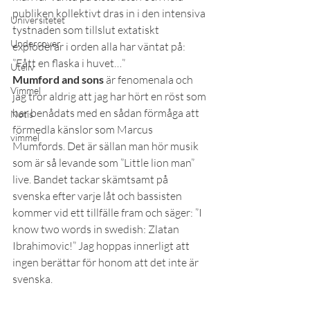
publiken kollektivt dras in i den intensiva 
Universitetet
tystnaden som tillslut extatiskt 
Undercover
exploderar i orden alla har väntat på: 
”Fått en flaska i huvet…”
Uteliv
Mumford and sons
 är fenomenala och 
Vimmel
jag tror aldrig att jag har hört en röst som 
har benådats med en sådan förmåga att 
Notis
förmedla känslor som Marcus 
vimmel
Mumfords. Det är sällan man hör musik 
som är så levande som ”Little lion man” 
live. Bandet tackar skämtsamt på 
svenska efter varje låt och bassisten 
kommer vid ett tillfälle fram och säger: ”I 
know two words in swedish: Zlatan 
Ibrahimovic!” Jag hoppas innerligt att 
ingen berättar för honom att det inte är 
svenska.