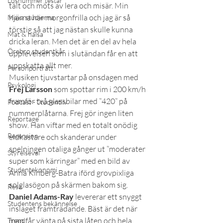
Lösnummer testar
tält och möts av lera och misär. Min 
hjärna har morgonfrilla och jag är så 
Maxa studierna
törstig så att jag nästan skulle kunna 
Mat & hälsa
dricka leran. Men det är en del av hela 
Örebro studentkår
upplevelsen som i slutändan får en att 
uppskatta allt mer.
Personporträtt
Musiken tjuvstartar på onsdagen med 
Psykologi
Frej Larsson
 som spottar rim i 200 km/h 
framför två glassbilar med ”420” på 
Podcast - Studentliv
nummerplåtarna. Frej gör ingen liten 
Reportage
show. Han viftar med en totalt onödig 
Recension
eldkastare och skanderar under 
spelningen otaliga gånger ut ”moderater 
Styrelseval
super som kärringar” med en bild av 
Studentekonomi
Anna Kinberg-Batra iförd grovpixliga 
solglasögon på skärmen bakom sig.
Resa
Daniel Adams-Ray
 levererar ett snyggt 
Studentens bekännelse
inslaget framträdande. Bäst är det när 
man får vänta på sista låten och hela 
Trend