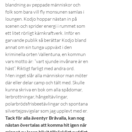
blandning av peppade människor och 
folk som bara vill fly monsunen samlas i 
loungen. Kodjo hoppar nästan in på 
scenen och sprider energi i rummet som 
ett litet rörligt kärnkraftverk. Inför en 
garvande publik så berättar Kodjo bland 
annat om sin tunga uppväxt i den 
kriminella orten Vallentuna, en kommun 
vars motto är: ”vart sjunde invånare är en 
häst”. Riktigt farligt med andra ord.
Men inget slår alla människor man möter 
där eller delar camp och tält med. Skulle 
kunna skriva en bok om alla spådomar, 
lerbrottningar, hångeltävlingar, 
polarbrödsfrisbeetävlingar och spontana 
silvertejpsvigslar som jag upplevt med er.
Tack för alla äventyr Bråvalla, kan nog 
nästan övertalas att komma hit igen när 
minnet av leran blivit tillräckligt suddigt.