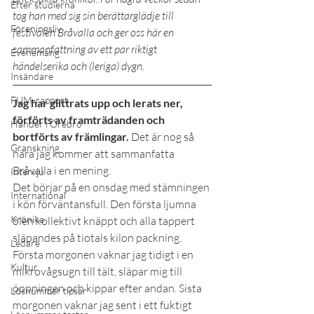
Efter studierna
tog han med sig sin berättarglädje till 
Föreningsliv
festivalen Bråvalla och ger oss här en 
sammanfattning av ett par riktigt 
Evenemang
händelserika och (leriga) dygn. 
Insändare
FUM-rapport
Jag har glittrats upp och lerats ner, 
förförts av framträdanden och 
Händer i Örebro
bortförts av främlingar.
 Det är nog så 
Granskning
nära jag kommer att sammanfatta 
Bråvalla i en mening.
Intervju
Det börjar på en onsdag med stämningen 
International
i kön förväntansfull. Den första ljumna 
Krönika
ölen kollektivt knäppt och alla tappert 
släpandes på tiotals kilon packning.
Ledare
Första morgonen vaknar jag tidigt i en 
Kultur
mikrovågsugn till tält, släpar mig till 
öppningen och kippar efter andan. Sista 
Lösnummer tipsar
morgonen vaknar jag sent i ett fuktigt 