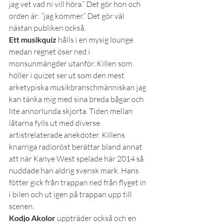
jag vet vad ni vill höra.” Det gör hon och 
orden är: ”jag kommer.” Det gör väl 
nästan publiken också.
Ett musikquiz
 hålls i en mysig lounge 
medan regnet öser ned i 
monsunmängder utanför. Killen som 
höller i quizet ser ut som den mest 
arketypiska musikbranschmänniskan jag 
kan tänka mig med sina breda bågar och 
lite annorlunda skjorta. Tiden mellan 
låtarna fylls ut med diverse 
artistrelaterade anekdoter. Killens 
knarriga radioröst berättar bland annat 
att när Kanye West spelade här 2014 så 
nuddade han aldrig svensk mark. Hans 
fötter gick från trappan ned från flyget in 
i bilen och ut igen på trappan upp till 
scenen.
Kodjo Akolor
 uppträder också och en 