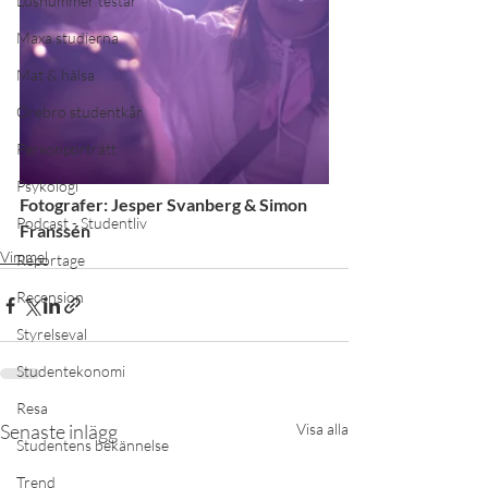
Lösnummer testar
Maxa studierna
Mat & hälsa
Örebro studentkår
Personporträtt
Psykologi
Fotografer: Jesper Svanberg & Simon 
Podcast - Studentliv
Franssén
Vimmel
Reportage
Recension
Styrelseval
Studentekonomi
Resa
Senaste inlägg
Visa alla
Studentens bekännelse
Trend