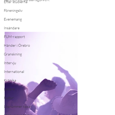
Efter studierna
Föreningsliv
Evenemang
Insändare
FUM-rapport
Händer i Örebro
Granskning
Intervju
International
Krönika
Ledare
Kultur
Lösnummer tipsar