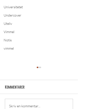
Universitetet
Undercover
Uteliv
Vimmel
Notis
vimmel
Kommentarer
VIMMEL: Pink par
Vimmel: ÖBS beerpong
Skriv en kommentar...