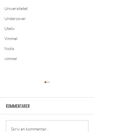
Universitetet
Undercover
Uteliv
Vimmel
Notis
vimmel
Kommentarer
VIMMEL: Oktoberfest 2025
VIMMEL: ÖREBRODA
Skriv en kommentar...