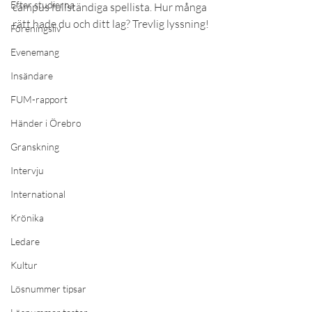
Efter studierna
campus fullständiga spellista. Hur många 
rätt hade du och ditt lag? Trevlig lyssning!
Föreningsliv
Evenemang
Insändare
FUM-rapport
Händer i Örebro
Granskning
Intervju
International
Krönika
Ledare
Kultur
Lösnummer tipsar