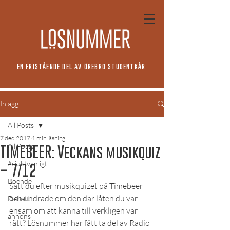
EN FRISTÅENDE DEL AV ÖREBRO STUDENTKÅR
Inlägg
All Posts
7 dec. 2017
1 min läsning
All Posts
TIMEBEER: Veckans musikquiz
#sjuktvanligt
– 7/12
Boende
Satt du efter musikquizet på Timebeer 
och undrade om den där låten du var 
Debatt
ensam om att känna till verkligen var 
annons
rätt? Lösnummer har fått ta del av Radio 