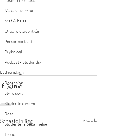
Lösnummer testar
Maxa studierna
Mat & hälsa
Örebro studentkår
Personporträtt
Psykologi
Podcast - Studentliv
Evenemang
Reportage
Recension
Styrelseval
Studentekonomi
Resa
Senaste inlägg
Visa alla
Studentens bekännelse
Trend