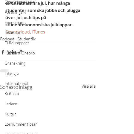
Efter studierna
olika sätt att fira jul, hur många 
studenter som ska jobba och plugga 
Föreningsliv
över jul, och tips på 
Evenemang
studentekonomsiska julklappar.
Soundcloud
, 
iTunes
Insändare
Podcast - Studentliv
FUM-rapport
Händer i Örebro
Granskning
Intervju
International
Senaste inlägg
Visa alla
Krönika
Ledare
Kultur
Lösnummer tipsar