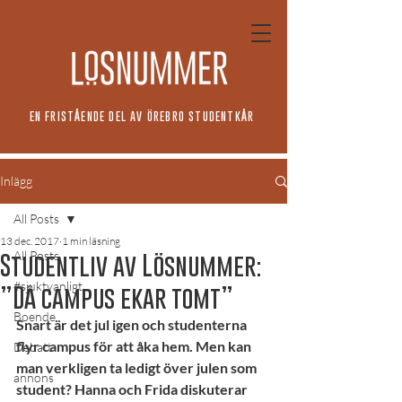
EN FRISTÅENDE DEL AV ÖREBRO STUDENTKÅR
Inlägg
All Posts
13 dec. 2017
1 min läsning
All Posts
Studentliv av Lösnummer:
#sjuktvanligt
”Då campus ekar tomt”
Boende
Snart är det jul igen och studenterna 
flyr campus för att åka hem. Men kan 
Debatt
man verkligen ta ledigt över julen som 
annons
student? Hanna och Frida diskuterar 