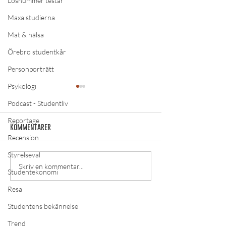
Lösnummer testar
Maxa studierna
Mat & hälsa
Örebro studentkår
Personporträtt
Psykologi
Podcast - Studentliv
Reportage
Kommentarer
Recension
Styrelseval
Studentliv av Lösnummer:
Studentliv av Lö
Skriv en kommentar...
Studentekonomi
”Oscarsspecial – Electric
”Oscarsspecial –
Resa
Boogaloo”
lite till”
Studentens bekännelse
LÄS MER
Trend