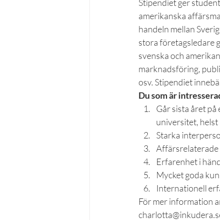
Stipendiet ger student
amerikanska affärsmar
handeln mellan Sverig
stora företagsledare 
svenska och amerikan
marknadsföring, publ
osv. Stipendiet innebä
Du som är intresserad
Går sista året på
universitet, hel
Starka interperso
Affärsrelaterade 
Erfarenhet i hän
Mycket goda kunsk
Internationell er
För mer information a
charlotta@inkudera.se