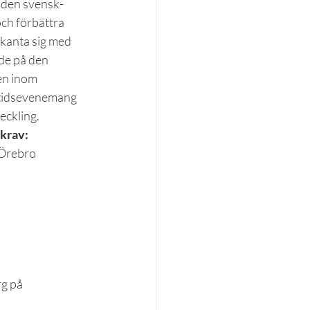
h den svensk-
ch förbättra 
kanta sig med 
de på den 
en inom 
gtidsevenemang 
eckling.
 krav:
 Örebro 
g på 