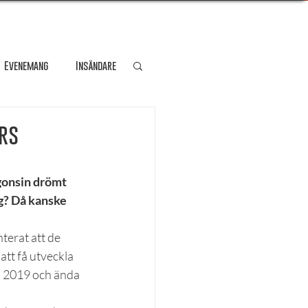
Evenemang
Insändare
dare
Kultur
års
Personporträtt
gonsin drömt 
g? Då kanske 
Resa
erat att de 
tt få utveckla 
i 2019 och ända 
!