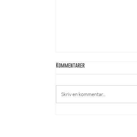
Kommentarer
Skriv en kommentar...
Studieplatser - Del 2 [English
below]
LÄS MER