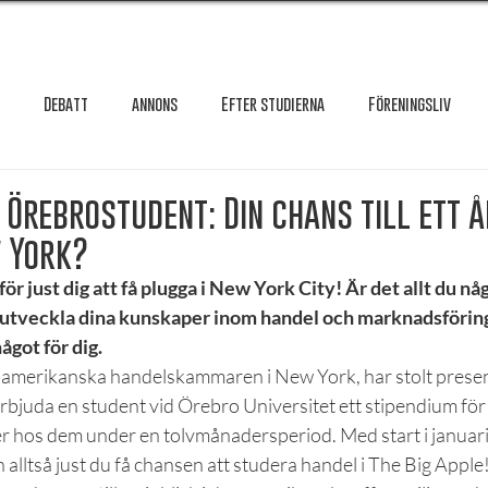
Debatt
annons
Efter studierna
Föreningsliv
Granskning
Intervju
International
Krönika
Le
l Örebrostudent: Din chans till ett 
w York?
testar
Maxa studierna
Mat & hälsa
Örebro studentkår
 just dig att få plugga i New York City! Är det allt du nå
ra utveckla dina kunskaper inom handel och marknadsförin
ågot för dig.
Reportage
Recension
Styrelseval
Studentekonomi
-amerikanska handelskammaren i New York, har stolt present
juda en student vid Örebro Universitet ett stipendium för a
 hos dem under en tolvmånadersperiod. Med start i januar
 alltså just du få chansen att studera handel i The Big Apple