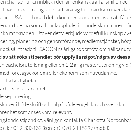
en chansen till en inblick i den amerikanska affärsmiljön oc
knaden, och möjligheten att lära sig hur man kan utveckla o
e och USA. I och med detta kommer studenten även att få be
genom tiderna som alla är kopplade till handelskammaren bå
ska marknaden. Utöver detta erbjuds värdefull kunskap äv
icering, planering och genomförande, medlemstjänster, hö
r också inträde till SACCNYs årliga toppmöte om hållbar utv
 av att söka stipendiet bör uppfylla något/några av dessa
 en bachelorutbildning eller en 1-2 årig masterutbildning vid
st med företagsekonomi eller ekonomi som huvudämne.
nella färdigheter.
arbetslivserfarenheter.
delseplanering.
aper i både skrift och tal på både engelska och svenska.
farenhet som anses vara relevant.
ngående stipendiet, vänligen kontakta Charlotta Nordenber
 eller 019-303132 (kontor), 070-2118297 (mobil).