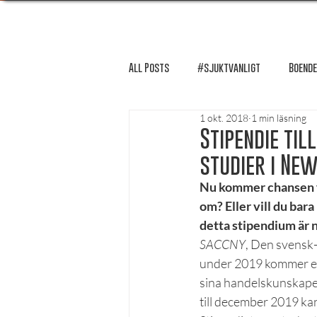
All Posts
#sjuktvanligt
Boende
1 okt. 2018
1 min läsning
FUM-rapport
Händer i Örebro
Stipendie til
studier i Ne
Lösnummer tipsar
Lösnummer 
Nu kommer chansen för
om? Eller vill du ba
detta stipendium är n
Psykologi
Podcast - Studentliv
SACCNY
, Den svensk
under 2019 kommer erb
sina handelskunskaper
Studentens bekännelse
till december 2019 kan