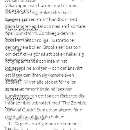
Lösnummer testar
vilka vapen man borde ha och hur en 
Maxa studierna
zombie beter sig. Boken ska i kort 
fungera som en smart handbok, med 
Mat & hälsa
båda längre kapitel och med små kortare 
Örebro studentkår
tips i punktform. Zombieguiden har 
Personporträtt
också enkla och roliga illustrationer 
genom hela boken. Brooks seriösa ton 
Psykologi
om det fiktiva gör så att boken håller sig 
Podcast - Studentliv
rolig, spännande och inte minst 
intressant hela vägen – och det är svårt 
Reportage
att lägga den ifrån sig (kanske även 
Recension
dödligt?). Vi vet alla att det förr eller 
senare kommer hända, så lägg ner 
Styrelseval
kurslitteraturen ett tag och förbered dig 
Studentekonomi
inför zombie-utbrottet med ”The Zombie 
Resa
Survival Guide”. Som ett smakprov får ni 
de tio bästa råden från boken:
Studentens bekännelse
Organisera dig innan de kommer!
Trend