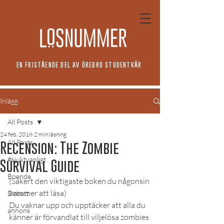
EN FRISTÅENDE DEL AV ÖREBRO STUDENTKÅR
Inlägg
All Posts
24 feb. 2016
2 min läsning
All Posts
Recension: The Zombie
#sjuktvanligt
Survival Guide
Boende
(Säkert den viktigaste boken du någonsin 
kommer att läsa)
Debatt
Du vaknar upp och upptäcker att alla du 
annons
känner är förvandlat till viljelösa zombies 