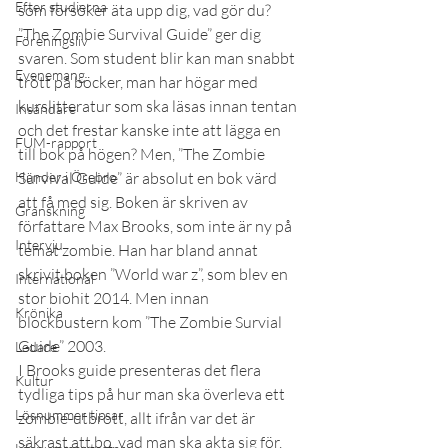
Efter studierna
som försöker äta upp dig, vad gör du? 
”The Zombie Survival Guide” ger dig 
Föreningsliv
svaren. Som student blir kan man snabbt 
Evenemang
trött på böcker, man har högar med 
kurslitteratur som ska läsas innan tentan 
Insändare
och det frestar kanske inte att lägga en 
FUM-rapport
till bok på högen? Men, ”The Zombie 
Händer i Örebro
Survival Guide” är absolut en bok värd 
att få med sig. Boken är skriven av 
Granskning
författare Max Brooks, som inte är ny på 
Intervju
temat zombie. Han har bland annat 
skrivit boken ”World war z”, som blev en 
International
stor biohit 2014. Men innan 
Krönika
blockbustern kom ”The Zombie Survial 
Guide” 2003.
Ledare
I Brooks guide presenteras det flera 
Kultur
tydliga tips på hur man ska överleva ett 
Lösnummer tipsar
zombie-utbrott, allt ifrån var det är 
säkrast att bo, vad man ska akta sig för, 