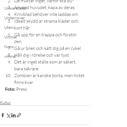
De fruktar inget, varför ska du?
Använd huvudet, kapa av deras.
Universitetet
Knivblad behöver inte laddas om.
Undercover
Idealt skydd är strama kläder och 
Uteliv
kort hår.
Gå upp för en trappa och förstör 
Vimmel
den.
Notis
Gå ur bilen och sätt dig på en cykel.
Håll dig i rörelse och var tyst.
vimmel
Det är inget ställe som är säkert, 
bara säkrare.
Zombien är kanske borta, men hotet 
finns kvar.
Foto:
 Press
Kultur