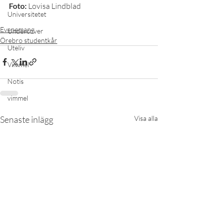
Foto:
 Lovisa Lindblad
Universitetet
Evenemang
Undercover
Örebro studentkår
Uteliv
Vimmel
Notis
vimmel
Senaste inlägg
Visa alla