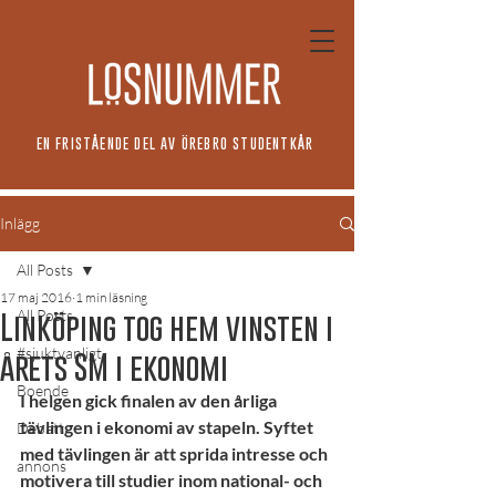
EN FRISTÅENDE DEL AV ÖREBRO STUDENTKÅR
Inlägg
All Posts
17 maj 2016
1 min läsning
All Posts
Linköping tog hem vinsten i
#sjuktvanligt
årets SM i ekonomi
Boende
I helgen gick finalen av den årliga 
tävlingen i ekonomi av stapeln. Syftet 
Debatt
med tävlingen är att sprida intresse och 
annons
motivera till studier inom national- och 