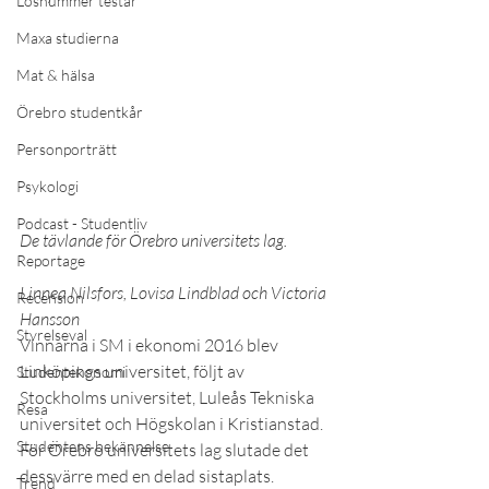
Lösnummer testar
Maxa studierna
Mat & hälsa
Örebro studentkår
Personporträtt
Psykologi
Podcast - Studentliv
De tävlande för Örebro universitets lag.
Reportage
Linnea Nilsfors, Lovisa Lindblad och Victoria 
Recension
Hansson
Styrelseval
Vinnarna i SM i ekonomi 2016 blev 
Linköpings universitet, följt av 
Studentekonomi
Stockholms universitet, Luleås Tekniska 
Resa
universitet och Högskolan i Kristianstad. 
Studentens bekännelse
För Örebro universitets lag slutade det 
dessvärre med en delad sistaplats.
Trend