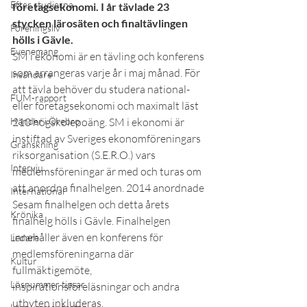
Efter studierna
företagsekonomi. I år tävlade 23 
stycken lärosäten och finaltävlingen 
Föreningsliv
hölls i Gävle. 
Evenemang
SM i ekonomi är en tävling och konferens 
som arrangeras varje år i maj månad. För 
Insändare
att tävla behöver du studera national- 
FUM-rapport
eller företagsekonomi och maximalt läst 
Händer i Örebro
210 högskolepoäng. SM i ekonomi är 
instiftad av Sveriges ekonomföreningars 
Granskning
riksorganisation (S.E.R.O.) vars 
Intervju
medlemsföreningar är med och turas om 
att anordna finalhelgen. 2014 anordnade 
International
Sesam finalhelgen och detta årets 
Krönika
finalhelg hölls i Gävle. Finalhelgen 
innehåller även en konferens för 
Ledare
medlemsföreningarna där 
Kultur
fullmäktigemöte, 
Lösnummer tipsar
inspirationsföreläsningar och andra 
utbyten inkluderas.