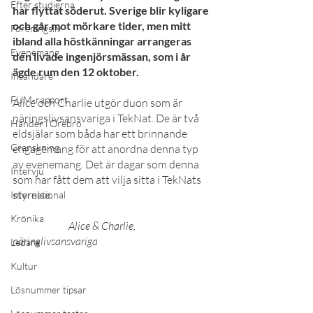
Efter studierna
har flyttat söderut. Sverige blir kyligare 
och går mot mörkare tider, men mitt 
Föreningsliv
ibland alla höstkänningar arrangeras 
Evenemang
den livade ingenjörsmässan, som i år 
ägde rum den 12 oktober.
Insändare
FUM-rapport
Alice och Charlie utgör duon som är 
näringslivsansvariga i TekNat. De är två 
Händer i Örebro
eldsjälar som båda har ett brinnande 
Granskning
engagemang för att anordna denna typ 
av evenemang. Det är dagar som denna 
Intervju
som har fått dem att vilja sitta i TekNats 
styrelse.
International
Krönika
Alice & Charlie, 
näringlivsansvariga
Ledare
Kultur
Lösnummer tipsar