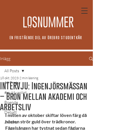
EN FRISTÅENDE DEL AV ÖREBRO STUDENTKÅR
Inlägg
All Posts
18 okt. 2023
2 min läsning
All Posts
INTERVJU: Ingenjörsmässan
#sjuktvanligt
– Bron mellan akademi och
Boende
arbetsliv
Debatt
I mitten av oktober skiftar löven färg då 
hösten strör guld över trädkronor. 
annons
Fågelsången har tystnat sedan fåglarna 