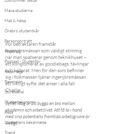
Lösnummer testar
Maxa studierna
Mat & hälsa
Örebro studentkår
Personporträtt
För betraktaren framstår 
ingenjörsmässan som väldigt stimmig 
Psykologi
när man spatserar genom teknikhuset –
Podcast - Studentliv
ett konglomerat av goodiebags, tävlingar 
och kallprat. Men för den som befinner 
Reportage
sig i folkmassan tjänar ingenjörsmässan 
Recension
ett viktigt syfte, det anser i alla fall 
Charlie.
Styrelseval
Studentekonomi
Syftet idag är att bygga en bro mellan 
akademin och arbetslivet. Att få ta i hand 
Resa
med sina potentiella framtida arbetsgivare är 
Studentens bekännelse
viktigt.
Trend