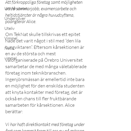
Att förkroppsliga företag samt möjligheten 
att få sommarjobb, examensarbete och 
Universitetet
heltidstjänster är några huvudsyftena, 
Undercover
poängterar Alice.
Uteliv
Om TekNat skulle tillskrivas ett epitet 
Vimmel
hade det varit något i stil med ”den lila 
tungviktaren”. Eftersom kårsektionen är 
Notis
en av de största och mest 
vimmel
välorganiserade på Örebro Universitet 
samarbetar de med många väletablerade 
företag inom teknikbranschen. 
Ingenjörsmässan är emellertid inte bara 
en möjlighet för den enskilda studenten 
att knyta kontakter med företag, det är 
också en chans till fler fruktbärande 
samarbeten för kårsektionen. Alice 
berättar:
Vi har haft direktkontakt med företag under 
året som kommit fram till oss nu på mässan 