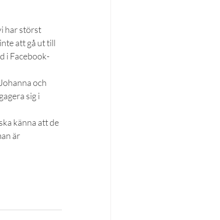
i har störst 
e att gå ut till 
ed i Facebook-
. Johanna och 
agera sig i 
 ska känna att de 
man är 