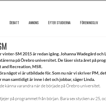
Debatt
annons
Efter studierna
Föreningsliv
Granskning
Intervju
International
Krönika
Le
 SM
r vinter-SM 2015 är redan igång. Johanna Wadegård och L
ntärerna på Örebro universitet. De läser sista året på pr
testar
Maxa studierna
Mat & hälsa
Örebro studentkår
 and Recreation, MSR.
 göra något vi är utbildade för. Som nu när vi skriver PM, de
r man samtidigt är inne i det och jobbar, säger Linda.
Reportage
Recension
Styrelseval
Studentekonomi
de känna varandra när de började på Örebro universitet.
 tjejer på programmet från början. Bara sex stycken av 25, och