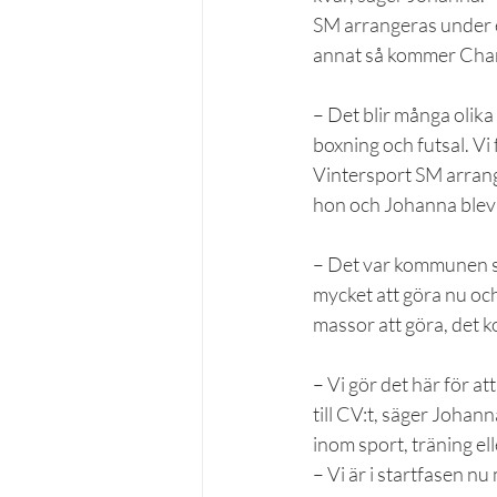
SM arrangeras under en
annat så kommer Charl
– Det blir många olik
boxning och futsal. Vi
Vintersport SM arrang
hon och Johanna blev 
– Det var kommunen so
mycket att göra nu och 
massor att göra, det ko
– Vi gör det här för att
till CV:t, säger Johann
inom sport, träning ell
– Vi är i startfasen nu