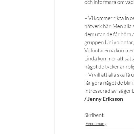
och informera om vad 
– Vi kommer rikta in os
nätverk här. Men alla 
dem utan de får höra a
gruppen Uni volontär,
Volontärerna kommer at
Linda kommer att sätta
något de tycker är roli
– Vi vill att alla ska 
får göra något de blir i
intresserad av, säger 
/ Jenny Eriksson
Skribent
Evenemang