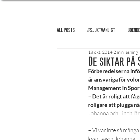
All Posts
#sjuktvanligt
Boende
18 okt. 2014
2 min läsning
FUM-rapport
Händer i Örebro
De siktar på
Förberedelserna infö
är ansvariga för volo
Lösnummer tipsar
Lösnummer 
Management in Sport
– Det är roligt att få
roligare att plugga nä
Psykologi
Podcast - Studentliv
Johanna och Linda lär
– Vi var inte så många
Studentens bekännelse
kvar, säger Johanna.