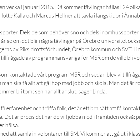
 vecka i januari 2015. Då kommer tävlingar hållas i 24 olika
otte Kalla och Marcus Hellner att tävla i längskidor i Ånna
a sporter. Dels de som behöver snö och dels inomhussporter 
 får se om det blir några tävlingar på Örebro universitet ocks
eras av Riksidrottsförbundet, Örebro kommun och SVT. Lind
tillfrågade av programmansvariga för MSR om de ville bli v
m kontaktade vårt program MSR och sedan blev vi tillfråga
man ska få allt att gå ihop med jobb och skola. Men det är rol
mmer bli tomt sen när allt är slut, säger Linda.
 få erfarenhet och träffa folk, det är ett bra sätt att få kontak
a. Det är precis det här de vill jobba med i framtiden också: 
er hälsa.
 med att samla in volontärer till SM. Vi kommer att gå ut i kla