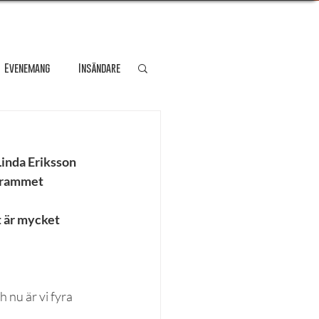
Evenemang
Insändare
dare
Kultur
inda Eriksson 
ogrammet 
Personporträtt
t är mycket 
Resa
 nu är vi fyra 