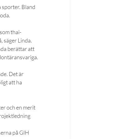
 sporter. Bland 
boda.
som thai-
å, säger Linda.
a berättar att 
olontäransvariga.
de. Det är 
igt att ha 
ter och en merit 
projektledning 
sserna på GIH 