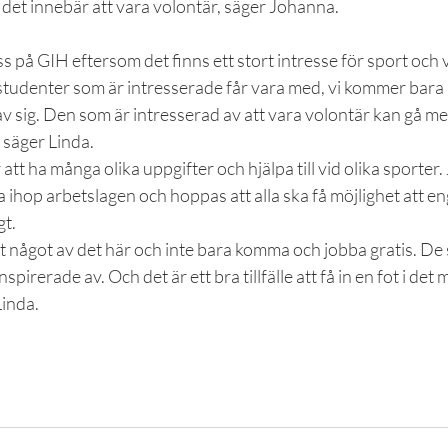
det innebär att vara volontär, säger Johanna.
s på GIH eftersom det finns ett stort intresse för sport och v
studenter som är intresserade får vara med, vi kommer bara int
v sig. Den som är intresserad av att vara volontär kan gå m
 säger Linda.
t ha många olika uppgifter och hjälpa till vid olika sporter
 ihop arbetslagen och hoppas att alla ska få möjlighet att eng
gt.
få ut något av det här och inte bara komma och jobba gratis. De
nspirerade av. Och det är ett bra tillfälle att få in en fot i det 
Linda.