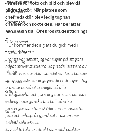
Efter studierna
intresse för foto och bild och blev då 
bildredaktör. När platsen som 
Föreningsliv
chefredaktör blev ledig tog han 
Evenemang
chansen och sökte den. Här berättar 
han om sin tid i Örebros studenttidning!
Insändare
–
FUM-rapport
Hur kommer det sig att du gick med i 
Händer i Örebro
Lösnummer?
Främst var det att jag var sugen på att göra 
Granskning
något utöver studierna. Jag hade läst flera av 
Intervju
Lösnummers artiklar och det var flera kursare 
som jag visste var engagerade i tidningen. Jag 
International
brukade också ofta snegla på alla 
Krönika
anslagstavlor och föreningsrum runt campus 
och jag hade ganska bra koll på vilka 
Ledare
föreningar som fanns! Men mitt intresse för 
Kultur
foto och bildspråk gjorde att Lösnummer 
Lösnummer tipsar
lockade allra mest.
Jag sökte faktiskt direkt som bildredaktör, 