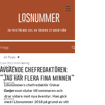
EN FRISTÅENDE DEL AV ÖREBRO STUDENTKÅR
Inlägg
All Posts
2 juni 2021
3 min läsning
All Posts
Avgående chefredaktören:
#sjuktvanligt
”Jag har flera fina minnen”
Boende
Lösnummers chefredaktör Oskar 
Geijersson slutar till sommaren och 
Debatt
drar vidare mot nya äventyr. Han gick 
annons
med i Lösnummer 2018 på grund av sitt 