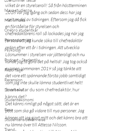
Lösnummer testar
vilket är en styrelseroll! Så från höstterminen 
Maxa studierna
2018 var jag igång och sedan dess har jag 
varit en del av tidningen. Eftersom jag då fick 
Mat & hälsa
en förståelse för styrelsen och 
Örebro studentkår
chefredaktörens roll så lockades jag när jag 
Personporträtt
förstod att jag kunde söka till chefredaktör 
redan efter ett år i tidningen. Att utveckla 
Psykologi
Lösnummer i styrelsen var jätteroligt och nu 
Podcast - Studentliv
kunde jag få göra det på heltid! Jag tog också 
examen sommaren 2019 så jag tänkte att 
Reportage
det vore ett spännande första jobb samtidigt 
Recension
som jag inte skulle lämna studentlivet helt!
Snart slutar du som chefredaktör, hur 
Styrelseval
känns det?
Studentekonomi
Det känns rimligt på något sätt, det är en 
Resa
post som ska gå vidare till nya personer. Jag 
känner att jag gjort mitt och det känns bra att 
Studentens bekännelse
nu lämna över till Attessa Nilsson.
Trend