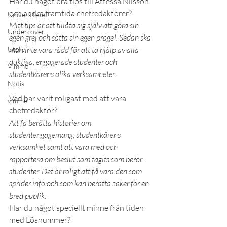
Har du något bra tips till Attessa Nilsson 
och andra framtida chefredaktörer?
Universitetet
Mitt tips är att tillåta sig själv att göra sin 
Undercover
egen grej och sätta sin egen prägel. Sedan ska 
Uteliv
man inte vara rädd för att ta hjälp av alla 
duktiga, engagerade studenter och 
Vimmel
studentkårens olika verksamheter.
Notis
Vad har varit roligast med att vara 
vimmel
chefredaktör?
Att få berätta historier om 
studentengagemang, studentkårens 
verksamhet samt att vara med och 
rapportera om beslut som tagits som berör 
studenter. Det är roligt att få vara den som 
sprider info och som kan berätta saker för en 
bred publik.
Har du något speciellt minne från tiden 
med Lösnummer?