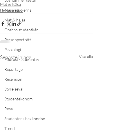
Lösnummer testar
Mat & hälsa
Maxa studierna
Universitetet
Mat & hälsa
Örebro studentkår
Personporträtt
Psykologi
Senaste inlägg
Visa alla
Podcast - Studentliv
Reportage
Recension
Styrelseval
Studentekonomi
Resa
Studentens bekännelse
Trend