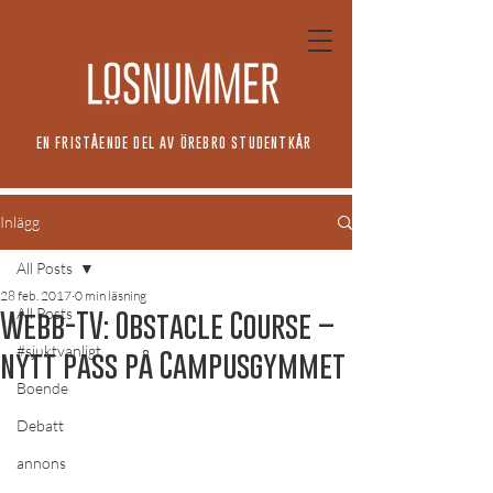
EN FRISTÅENDE DEL AV ÖREBRO STUDENTKÅR
Inlägg
All Posts
28 feb. 2017
0 min läsning
All Posts
Webb-TV: Obstacle Course –
#sjuktvanligt
nytt pass på Campusgymmet
Boende
Debatt
annons