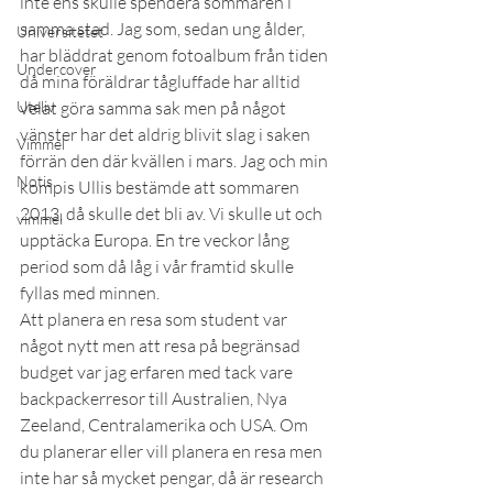
inte ens skulle spendera sommaren i 
samma stad. Jag som, sedan ung ålder, 
Universitetet
har bläddrat genom fotoalbum från tiden 
Undercover
då mina föräldrar tågluffade har alltid 
Uteliv
velat göra samma sak men på något 
vänster har det aldrig blivit slag i saken 
Vimmel
förrän den där kvällen i mars. Jag och min 
Notis
kompis Ullis bestämde att sommaren 
2013, då skulle det bli av. Vi skulle ut och 
vimmel
upptäcka Europa. En tre veckor lång 
period som då låg i vår framtid skulle 
fyllas med minnen.
Att planera en resa som student var 
något nytt men att resa på begränsad 
budget var jag erfaren med tack vare 
backpackerresor till Australien, Nya 
Zeeland, Centralamerika och USA. Om 
du planerar eller vill planera en resa men 
inte har så mycket pengar, då är research 