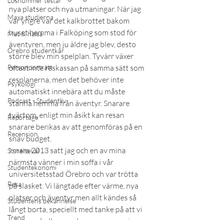
Lösnummer testar
nya platser och nya utmaningar. När jag 
Maxa studierna
var yngre var det kalkbrottet bakom 
huset hemma i Falköping som stod för 
Mat & hälsa
äventyren, men ju äldre jag blev, desto 
Örebro studentkår
större blev min spelplan. Tyvärr växer 
Personporträtt
oftast inte reskassan på samma sätt som 
resplanerna, men det behöver inte 
Psykologi
automatiskt innebära att du måste 
Podcast - Studentliv
stanna hemma från äventyr. Snarare 
tvärtom, enligt min åsikt kan resan 
Reportage
snarare berikas av att genomföras på en 
Recension
snäv budget.
I mars 2013 satt jag och en av mina 
Styrelseval
närmsta vänner i min soffa i vår 
Studentekonomi
universitetsstad Örebro och var trötta 
Resa
på slasket. Vi längtade efter värme, nya 
platser och äventyr men allt kändes så 
Studentens bekännelse
långt borta, speciellt med tanke på att vi 
Trend