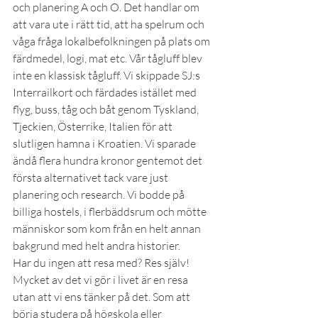
och planering A och O. Det handlar om 
att vara ute i rätt tid, att ha spelrum och 
våga fråga lokalbefolkningen på plats om 
färdmedel, logi, mat etc. Vår tågluff blev 
inte en klassisk tågluff. Vi skippade SJ:s 
Interrailkort och färdades istället med 
flyg, buss, tåg och båt genom Tyskland, 
Tjeckien, Österrike, Italien för att 
slutligen hamna i Kroatien. Vi sparade 
ändå flera hundra kronor gentemot det 
första alternativet tack vare just 
planering och research. Vi bodde på 
billiga hostels, i flerbäddsrum och mötte 
människor som kom från en helt annan 
bakgrund med helt andra historier.
Har du ingen att resa med? Res själv! 
Mycket av det vi gör i livet är en resa 
utan att vi ens tänker på det. Som att 
börja studera på högskola eller 