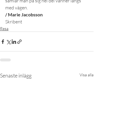
samlar man på sig hel del vänner längs 
med vägen.
/ Marie Jacobsson
Skribent
Resa
Senaste inlägg
Visa alla