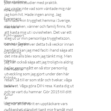
Efter studierna
journalistikstudier med praktik. 
Jag visste inte vad som väntade mig när 
Föreningsliv
jag kom hit. Hade ingen aning. Jag 
Evenemang
lämnade min trygghet hemma i Sverige, 
där kärleken, vänner och familj finns, för 
Insändare
att kasta mig ut i ovissheten. Det var ett 
FUM-rapport
steg ut ur min personliga trygghetszon, 
Händer i Örebro
och när jag skriver detta två veckor innan 
hemfärd kan jag med facit i hand säga att 
Granskning
det inte alls blev som jag tänkt mig. Men 
Intervju
jag kan också säga att jag troligtvis aldrig 
heller genomgått en så stor personlig 
International
utveckling som jag gjort under den här 
Krönika
resan. Så till er som står och tvekar, våga 
ta klivet. Våga göra DIN resa. Kasta dig ut 
Ledare
och se vart du hamnar. Gör 2015 till ditt 
Kultur
år.
Lösnummer tipsar
Jag har alltid varit en upptäckare vars 
nyfikenhet ständigt tagit mig framåt mot 