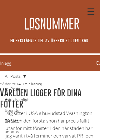
EN FRISTÅENDE DEL AV ÖREBRO STUDENTKÅR
Inlägg
All Posts
26 dec. 2014
3 min läsning
All Posts
Världen ligger för dina
#sjuktvanligt
fötter
Boende
Jag sitter i USA:s huvudstad Washington 
D.C och den första snön har precis fallit 
Debatt
utanför mitt fönster. I den här staden har 
annons
jag varit i två terminer och varvat PR- och 