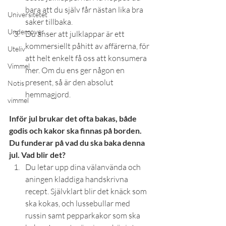
bara att du själv får nästan lika bra 
Universitetet
saker tillbaka.
Undercover
Du anser att julklappar är ett 
kommersiellt påhitt av affärerna, för 
Uteliv
att helt enkelt få oss att konsumera 
Vimmel
mer. Om du ens ger någon en 
present, så är den absolut 
Notis
hemmagjord.
vimmel
Inför jul brukar det ofta bakas, både 
godis och kakor ska finnas på borden. 
Du funderar på vad du ska baka denna 
jul. Vad blir det?
Du letar upp dina välanvända och 
aningen kladdiga handskrivna 
recept. Självklart blir det knäck som 
ska kokas, och lussebullar med 
russin samt pepparkakor som ska 