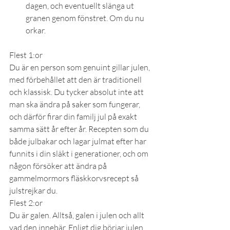
dagen, och eventuellt slänga ut 
granen genom fönstret. Om du nu 
orkar.
Flest 1:or
Du är en person som genuint gillar julen, 
med förbehållet att den är traditionell 
och klassisk. Du tycker absolut inte att 
man ska ändra på saker som fungerar, 
och därför firar din familj jul på exakt 
samma sätt år efter år. Recepten som du 
både julbakar och lagar julmat efter har 
funnits i din släkt i generationer, och om 
någon försöker att ändra på 
gammelmormors fläskkorvsrecept så 
julstrejkar du.
Flest 2:or
Du är galen. Alltså, galen i julen och allt 
vad den innebär. Enligt dig börjar julen 