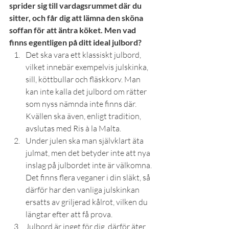
sprider sig till vardagsrummet där du 
sitter, och får dig att lämna den sköna 
soffan för att äntra köket. Men vad 
finns egentligen på ditt ideal julbord?
Det ska vara ett klassiskt julbord, 
vilket innebär exempelvis julskinka, 
sill, köttbullar och fläskkorv. Man 
kan inte kalla det julbord om rätter 
som nyss nämnda inte finns där. 
Kvällen ska även, enligt tradition, 
avslutas med Ris à la Malta.
Under julen ska man självklart äta 
julmat, men det betyder inte att nya 
inslag på julbordet inte är välkomna. 
Det finns flera veganer i din släkt, så 
därför har den vanliga julskinkan 
ersatts av griljerad kålrot, vilken du 
längtar efter att få prova.
Julbord är inget för dig, därför äter 