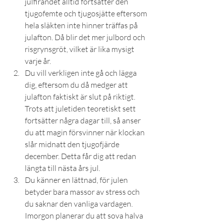
julfirandet alltid fortsätter den 
tjugofemte och tjugosjätte eftersom 
hela släkten inte hinner träffas på 
julafton. Då blir det mer julbord och 
risgrynsgröt, vilket är lika mysigt 
varje år.
Du vill verkligen inte gå och lägga 
dig, eftersom du då medger att 
julafton faktiskt är slut på riktigt. 
Trots att juletiden teoretiskt sett 
fortsätter några dagar till, så anser 
du att magin försvinner när klockan 
slår midnatt den tjugofjärde 
december. Detta får dig att redan 
längta till nästa års jul.
Du känner en lättnad, för julen 
betyder bara massor av stress och 
du saknar den vanliga vardagen. 
Imorgon planerar du att sova halva 