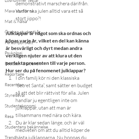
Lösnummer testar
demonstrativt marschera därifrån. 
Varför ska julen alltid vara ett så 
Maxa studierna
stort jippo?!
Mat & hälsa
Örebro studentkår
Julklappar är något som ska ordnas och 
köpas varje år, vilket en del kan känna 
Personporträtt
är besvärligt och dyrt medan andra 
Psykologi
verkligen njuter av att klura ut den 
perfekta presenten till varje person. 
Podcast - Studentliv
Hur ser du på fenomenet julklappar?
Reportage
I din familj kör ni den klassiska 
Recension
“Secret Santa”, samt sätter en budget 
så att det blir rättvist för alla. Julen 
Styrelseval
handlar ju egentligen inte om 
Studentekonomi
julklappar, utan att man är 
tillsammans med nära och kära.
Resa
Du är klar sedan länge, och är väl 
Studentens bekännelse
medveten om att du alltid köper de 
bästa julklapparna. Nu hoppas du 
Trend