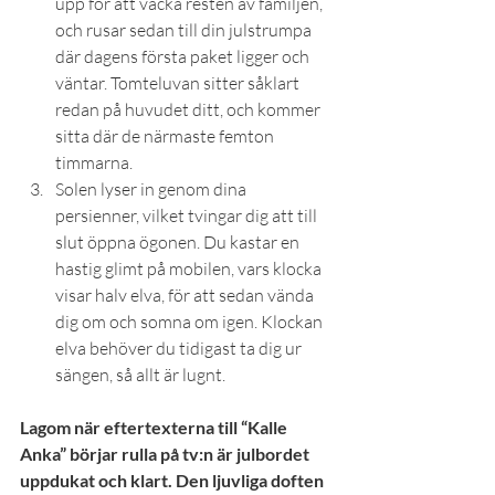
upp för att väcka resten av familjen, 
och rusar sedan till din julstrumpa 
där dagens första paket ligger och 
väntar. Tomteluvan sitter såklart 
redan på huvudet ditt, och kommer 
sitta där de närmaste femton 
timmarna.
Solen lyser in genom dina 
persienner, vilket tvingar dig att till 
slut öppna ögonen. Du kastar en 
hastig glimt på mobilen, vars klocka 
visar halv elva, för att sedan vända 
dig om och somna om igen. Klockan 
elva behöver du tidigast ta dig ur 
sängen, så allt är lugnt.
Lagom när eftertexterna till “Kalle 
Anka” börjar rulla på tv:n är julbordet 
uppdukat och klart. Den ljuvliga doften 