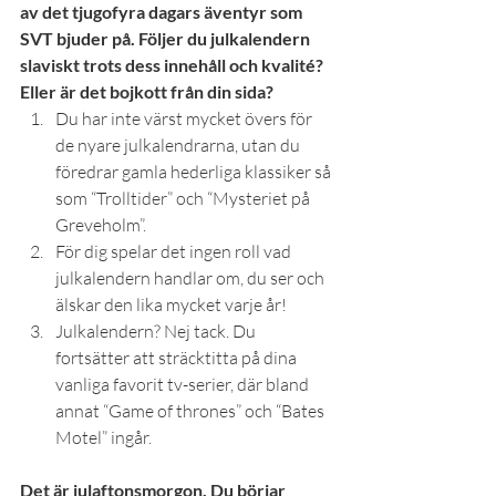
av det tjugofyra dagars äventyr som 
SVT bjuder på. Följer du julkalendern 
slaviskt trots dess innehåll och kvalité? 
Eller är det bojkott från din sida?
Du har inte värst mycket övers för 
de nyare julkalendrarna, utan du 
föredrar gamla hederliga klassiker så 
som “Trolltider” och “Mysteriet på 
Greveholm”.
För dig spelar det ingen roll vad 
julkalendern handlar om, du ser och 
älskar den lika mycket varje år!
Julkalendern? Nej tack. Du 
fortsätter att sträcktitta på dina 
vanliga favorit tv-serier, där bland 
annat “Game of thrones” och “Bates 
Motel” ingår.
Det är julaftonsmorgon. Du börjar 