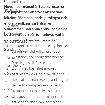
Efter studierna
November månad är i startgroparna 
Föreningsliv
och julpynt börjar pryda affärernas 
lokaler. Både blinkande ljusslingor och 
Evenemang
enorma polkagrisar hälsar en 
Insändare
välkommen i varenda entré, och en del 
FUM-rapport
butiksbiträden bär tomteluva. Vad är 
din spontana känsla inför detta?
Händer i Örebro
Du känner att det är lite mycket, och 
Granskning
att julpynt, det vill säga endast 
ljusstakar, bör enligt tradition tas 
Intervju
fram lagom till första advent.
International
Du fylls av barnsligt mycket 
Krönika
entusiasm och glädje när du ser all 
dekoration, men tycker samtidigt att 
Ledare
de var lite väl sparsamma med 
Kultur
pyntet i år. Ju mer desto bättre!
Du suckar ljudligt och irriterat, för 
Lösnummer tipsar
att sedan vända på klacken och 