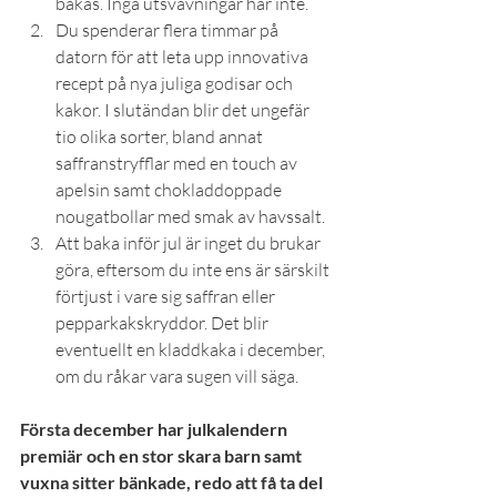
bakas. Inga utsvävningar här inte.
Du spenderar flera timmar på 
datorn för att leta upp innovativa 
recept på nya juliga godisar och 
kakor. I slutändan blir det ungefär 
tio olika sorter, bland annat 
saffranstryfflar med en touch av 
apelsin samt chokladdoppade 
nougatbollar med smak av havssalt.
Att baka inför jul är inget du brukar 
göra, eftersom du inte ens är särskilt 
förtjust i vare sig saffran eller 
pepparkakskryddor. Det blir 
eventuellt en kladdkaka i december, 
om du råkar vara sugen vill säga.
Första december har julkalendern 
premiär och en stor skara barn samt 
vuxna sitter bänkade, redo att få ta del 