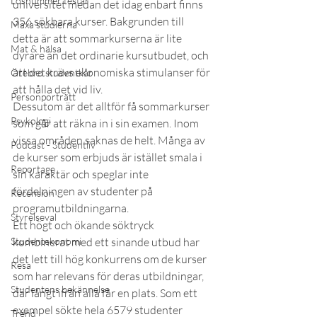
Lösnummer testar
universitet medan det idag enbart finns 
356 sökbara kurser. Bakgrunden till 
Maxa studierna
detta är att sommarkurserna är lite 
Mat & hälsa
dyrare än det ordinarie kursutbudet, och 
att det krävs ekonomiska stimulanser för 
Örebro studentkår
att hålla det vid liv.
Personporträtt
Dessutom är det alltför få sommarkurser 
Psykologi
som går att räkna in i sin examen. Inom 
vissa områden saknas de helt. Många av 
Podcast - Studentliv
de kurser som erbjuds är istället smala i 
Reportage
sin karaktär och speglar inte 
fördelningen av studenter på 
Recension
programutbildningarna.
Styrelseval
Ett högt och ökande söktryck 
Studentekonomi
kombinerat med ett sinande utbud har 
det lett till hög konkurrens om de kurser 
Resa
som har relevans för deras utbildningar, 
Studentens bekännelse
där långt ifrån alla får en plats. Som ett 
exempel sökte hela 6579 studenter 
Trend