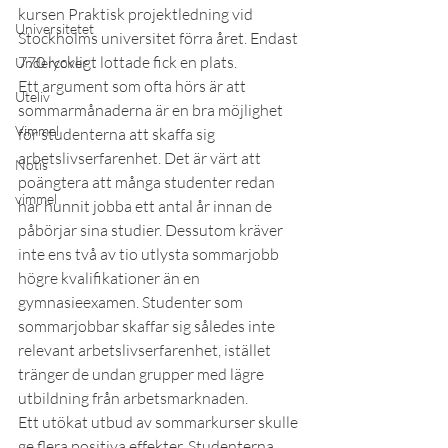
kursen Praktisk projektledning vid 
Universitetet
Stockholms universitet förra året. Endast 
770 lyckligt lottade fick en plats.
Undercover
Ett argument som ofta hörs är att 
Uteliv
sommarmånaderna är en bra möjlighet 
Vimmel
för studenterna att skaffa sig 
arbetslivserfarenhet. Det är värt att 
Notis
poängtera att många studenter redan 
vimmel
har hunnit jobba ett antal år innan de 
påbörjar sina studier. Dessutom kräver 
inte ens två av tio utlysta sommarjobb 
högre kvalifikationer än en 
gymnasieexamen. Studenter som 
sommarjobbar skaffar sig således inte 
relevant arbetslivserfarenhet, istället 
tränger de undan grupper med lägre 
utbildning från arbetsmarknaden.
Ett utökat utbud av sommarkurser skulle 
ge flera positiva effekter. Studenterna 