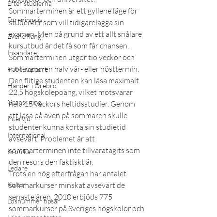
Efter studierna
Sommarterminen är ett gyllene läge för 
Föreningsliv
studenter som vill tidigarelägga sin 
examen. Men på grund av ett allt snålare 
Evenemang
kursutbud är det få som får chansen.
Insändare
Sommarterminen utgör tio veckor och 
motsvarar en halv vår- eller hösttermin. 
FUM-rapport
Den flitige studenten kan läsa maximalt 
Händer i Örebro
22,5 högskolepoäng, vilket motsvarar 
Granskning
hela 15 veckors heltidsstudier. Genom 
att läsa på även på sommaren skulle 
Intervju
studenter kunna korta sin studietid 
International
avsevärt. Problemet är att 
sommarterminen inte tillvaratagits som 
Krönika
den resurs den faktiskt är.
Ledare
Trots en hög efterfrågan har antalet 
Kultur
sommarkurser minskat avsevärt de 
senaste åren. 2010 erbjöds 775 
Lösnummer tipsar
sommarkurser på Sveriges högskolor och 