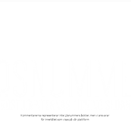
nytt liv
Kårh
KONTAKT
Kontakta oss
Styrelse
Redaktion
Kommentarerna representerar inte Lösnummers åsikter, men vi ansvarar
för innehållet som visas på vår plattform​
© Lösnummer 2023