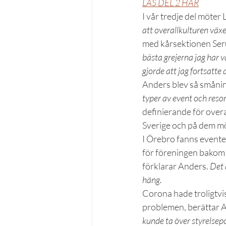
LÄS DEL 2 HÄR
I vår tredje del möt
att overallkulturen växer
med kårsektionen Ser
bästa grejerna jag har 
gjorde att jag fortsatte 
Anders blev så smånin
typer av event och resor 
definierande för overal
Sverige och på dem möt
I Örebro fanns eventet
för föreningen bakom 
förklarar Anders.
 Det 
häng. 
Corona hade troligtvi
problemen, berättar A
kunde ta över styrelsepo