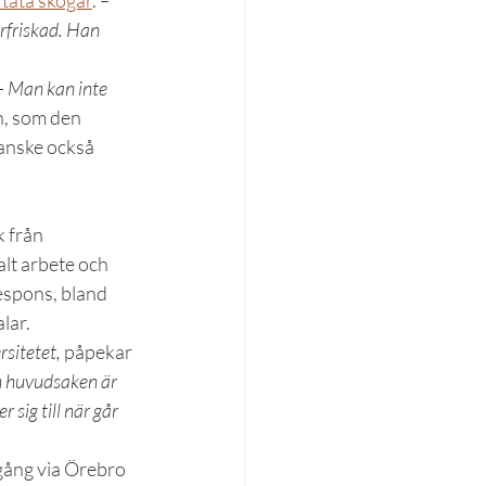
 täta skogar
. 
– 
rfriskad. Han 
 
– Man kan inte 
n, som den 
anske också 
 från 
alt arbete och 
espons, bland 
lar.
rsitetet,
 påpekar 
n huvudsaken är 
sig till när går 
gång via Örebro 