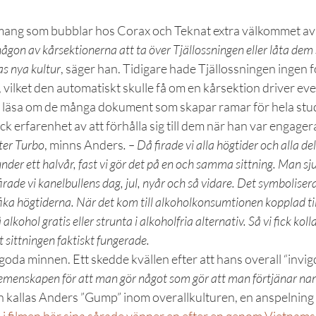
mang som bubblar hos Corax och Teknat extra välkommet av
gon av kårsektionerna att ta över Tjällossningen eller låta dem 
s nya kultur
, säger han. Tidigare hade Tjällossningen ingen f
, vilket den automatiskt skulle få om en kårsektion driver eve
u läsa om de många dokument som skapar ramar för hela stu
k erfarenhet av att förhålla sig till dem när han var engager
ter Turbo
, minns Anders
. – Då firade vi alla högtider och alla de
nder ett halvår, fast vi gör det på en och samma sittning. Man sj
firade vi kanelbullens dag, jul, nyår och så vidare. Det symboliser
fika högtiderna. När det kom till alkoholkonsumtionen kopplad til
 alkohol gratis eller strunta i alkoholfria alternativ. Så vi fick kol
 sittningen faktiskt fungerade.
goda minnen. Ett skedde kvällen efter att hans overall “invig
emenskapen för att man gör något som gör att man förtjänar n
n kallas Anders ”Gump” inom overallkulturen, en anspelning