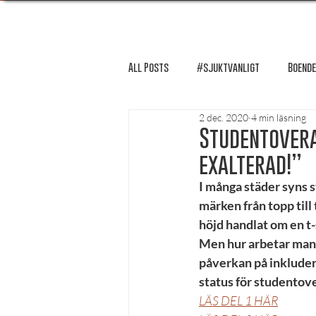
All Posts
#sjuktvanligt
Boende
2 dec. 2020
4 min läsning
FUM-rapport
Händer i Örebro
Studentovera
exalterad!”
Lösnummer tipsar
Lösnummer 
I många städer syns s
märken från topp till
höjd handlat om en t-
Psykologi
Podcast - Studentliv
Men hur arbetar man
påverkan på inkluder
status för studentove
Studentens bekännelse
LÄS DEL 1 HÄR