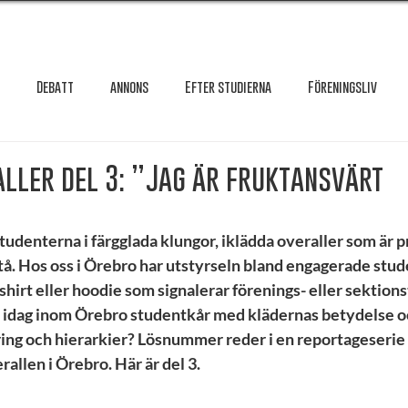
Debatt
annons
Efter studierna
Föreningsliv
Granskning
Intervju
International
Krönika
Le
ller del 3: ”Jag är fruktansvärt
testar
Maxa studierna
Mat & hälsa
Örebro studentkår
tudenterna i färgglada klungor, iklädda overaller som är p
 tå. Hos oss i Örebro har utstyrseln bland engagerade stude
shirt eller hoodie som signalerar förenings- eller sektionst
Reportage
Recension
Styrelseval
Studentekonomi
 idag inom Örebro studentkår med klädernas betydelse o
ing och hierarkier? Lösnummer reder i en reportageserie 
rallen i Örebro. Här är del 3.