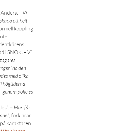
 Anders. 
– Vi 
skapa ett helt 
ormell koppling 
ntet.
dentkårens 
ad i SNOK. 
– Vi 
ltagares 
unger ”ha den 
ades med olika 
l högtiderna 
la igenom policies 
des”. –
 Man får 
amnet
, förklarar 
 på karaktären 