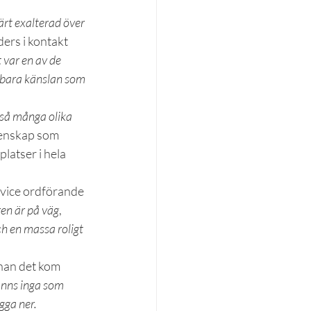
ärt exalterad över 
ers i kontakt 
 var en av de 
rbara känslan som 
 så många olika 
enskap som 
latser i hela 
 vice ordförande 
ren är på väg
, 
ch en massa roligt 
nan det kom 
anns inga som 
gga ner.