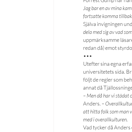
Forrest Gump när han
Jag bar en av mina kamra
fortsatte komma tillbak
Själva invigningen und
dela med sig av vad som
uppmärksamme läsaren 
redan då) emot styrd
•••
Utefter sina egna erfa
universitetets sida. Br
följt de regler som be
annat då Tjällossning
– Men då har vi städat oc
Anders. 
– Overallkultu
att hitta folk som man v
med i overallkulturen.
Vad tycker då Anders o