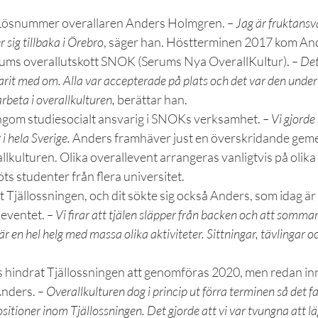
er Lösnummer overallaren Anders Holmgren.
 – Jag är fruktansv
 sig tillbaka i Örebro
, säger han. Höstterminen 2017 kom And
ums overallutskott SNOK (Serums Nya OverallKultur).
 – Det
varit med om. Alla var accepterade på plats och det var den unde
arbeta i overallkulturen,
 berättar han.
gom studiesocialt ansvarig i SNOKs verksamhet. 
– Vi gjorde
i hela Sverige.
 Anders framhäver just en överskridande gem
lkulturen. Olika overallevent arrangeras vanligtvis på olika p
s studenter från flera universitet.
 Tjällossningen, och dit sökte sig också Anders, som idag är
eventet. 
– Vi firar att tjälen släpper från backen och att somma
är en hel helg med massa olika aktiviteter. Sittningar, tävlingar o
s hindrat Tjällossningen att genomföras 2020, men redan in
nders. 
– Overallkulturen dog i princip ut förra terminen så det f
sitioner inom Tjällossningen. Det gjorde att vi var tvungna att lä