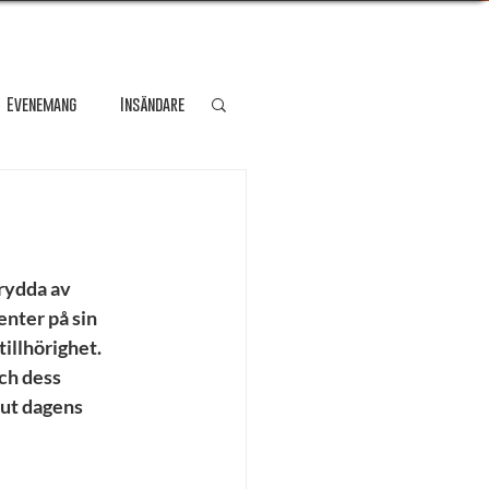
Evenemang
Insändare
dare
Kultur
Personporträtt
rydda av 
nter på sin 
illhörighet. 
Resa
ch dess 
ut dagens 