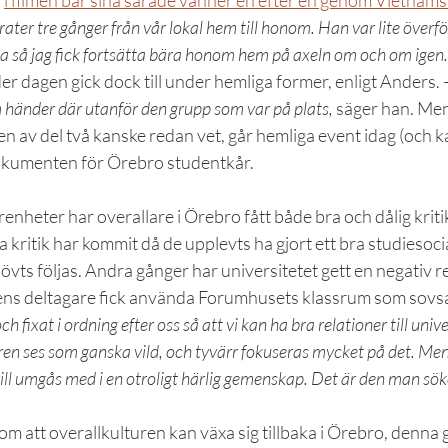
 
i filmen bär sina sårade vänner en efter en genom Vietnams
ter tre gånger från vår lokal hem till honom. Han var lite överfö
a så jag fick fortsätta bära honom hem på axeln om och om igen.
er dagen gick dock till under hemliga former, enligt Anders. 
 händer där utanför den grupp som var på plats,
 säger han. Me
av del två kanske redan vet, går hemliga event idag (och k
okumenten för Örebro studentkår.
renheter har overallare i Örebro fått både bra och dålig kritik
a kritik har kommit då de upplevts ha gjort ett bra studiesoci
hövts följas. Andra gånger har universitetet gett en negativ r
ens deltagare fick använda Forumhusets klassrum som sovsa
h fixat i ordning efter oss så att vi kan ha bra relationer till unive
ren ses som ganska vild, och tyvärr fokuseras mycket på det. Me
ill umgås med i en otroligt härlig gemenskap. Det är den man söker 
m att overallkulturen kan växa sig tillbaka i Örebro, denna 