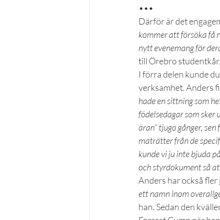
•••
Därför är det engage
kommer att försöka få nå
nytt evenemang för dera
till Örebro studentkår
I förra delen kunde d
verksamhet. Anders fic
hade en sittning som he
födelsedagar som sker u
äran” tjugo gånger, sen 
maträtter från de speci
kunde vi ju inte bjuda på
och styrdokument så att
Anders har också fler 
ett namn inom overallg
han. Sedan den kvälle