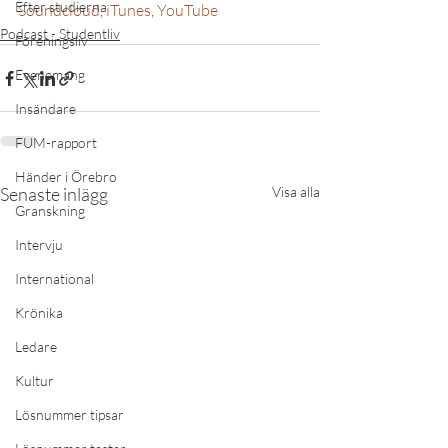
Efter studierna
Soundcloud
, 
iTunes
, 
YouTube
Podcast - Studentliv
Föreningsliv
Evenemang
Insändare
FUM-rapport
Händer i Örebro
Senaste inlägg
Visa alla
Granskning
Intervju
International
Krönika
Ledare
Kultur
Lösnummer tipsar