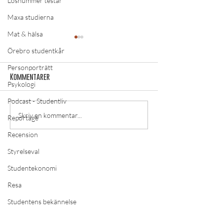
Lösnummer testar
Maxa studierna
Mat & hälsa
Örebro studentkår
Personporträtt
Kommentarer
Psykologi
Podcast - Studentliv
Studentliv av Lösnummer:
Studentliv av Lö
Skriv en kommentar...
Reportage
”Oscarsspecial – Electric
”Oscarsspecial –
Recension
Boogaloo”
lite till”
Styrelseval
Studentekonomi
LÄS MER
Resa
Om lösnummer
Vad kan man göra hos o
ss?
Studentens bekännelse
Cookies
Trend