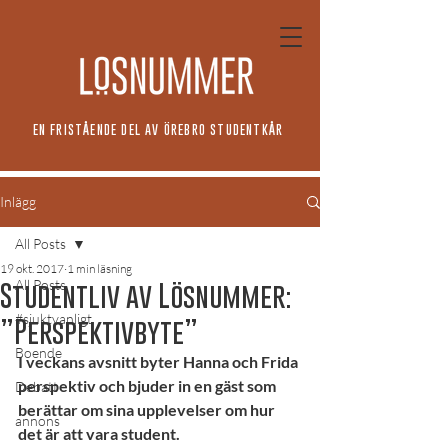
EN FRISTÅENDE DEL AV ÖREBRO STUDENTKÅR
Inlägg
All Posts
19 okt. 2017
1 min läsning
All Posts
Studentliv av Lösnummer:
#sjuktvanligt
”Perspektivbyte”
Boende
I veckans avsnitt byter Hanna och Frida 
perspektiv och bjuder in en gäst som 
Debatt
berättar om sina upplevelser om hur 
annons
det är att vara student.