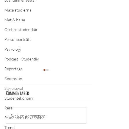
Lösnummer testar
Maxa studierna
Mat & hälsa
Örebro studentkår
Personporträtt
Psykologi
Podcast - Studentliv
Reportage
Recension
Styrelseval
Kommentarer
Studentekonomi
Resa
Studentliv av Lösnummer:
Studentliv av Lö
Skriv en kommentar...
Studentens bekännelse
”Oscarsspecial – Electric
”Oscarsspecial –
Trend