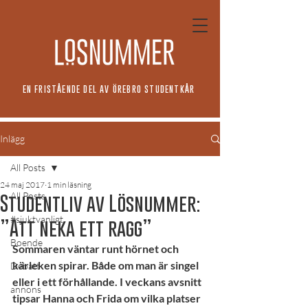
EN FRISTÅENDE DEL AV ÖREBRO STUDENTKÅR
Inlägg
All Posts
24 maj 2017
1 min läsning
All Posts
Studentliv av Lösnummer:
#sjuktvanligt
”Att neka ett ragg”
Boende
Sommaren väntar runt hörnet och 
kärleken spirar. Både om man är singel 
Debatt
eller i ett förhållande. I veckans avsnitt 
annons
tipsar Hanna och Frida om vilka platser 