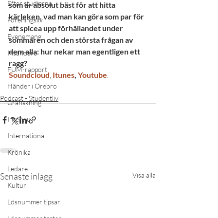
Efter studierna
som är absolut bäst för att hitta 
kärleken, vad man kan göra som par för 
Föreningsliv
att spicea upp förhållandet under 
Evenemang
sommaren och den största frågan av 
dem alla: hur nekar man egentligen ett 
Insändare
ragg?
FUM-rapport
Soundcloud
, 
Itunes
, 
Youtube
.
Händer i Örebro
Podcast - Studentliv
Granskning
Intervju
International
Krönika
Ledare
Senaste inlägg
Visa alla
Kultur
Lösnummer tipsar