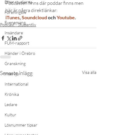
Efter studierna
Podcasten finns där poddar finns men 
här är några direktlänkar:
Föreningsliv
iTunes
, 
Soundcloud
 och 
Youtube
.
Evenemang
Podcast - Studentliv
Insändare
FUM-rapport
Händer i Örebro
Granskning
Senaste inlägg
Visa alla
Intervju
International
Krönika
Ledare
Kultur
Lösnummer tipsar