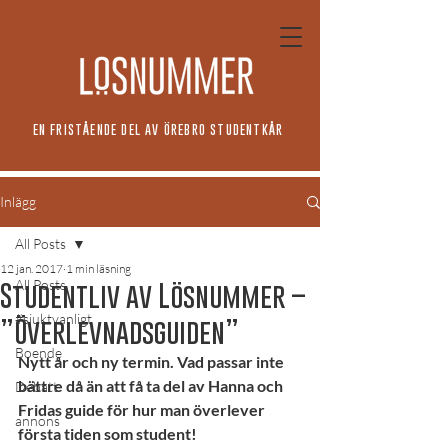
EN FRISTÅENDE DEL AV ÖREBRO STUDENTKÅR
Inlägg
All Posts
12 jan. 2017
1 min läsning
All Posts
Studentliv av Lösnummer –
#sjuktvanligt
”Överlevnadsguiden”
Boende
Nytt år och ny termin. Vad passar inte 
bättre då än att få ta del av Hanna och 
Debatt
Fridas guide för hur man överlever 
annons
första tiden som student!