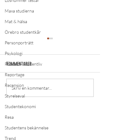
Lösnummer testar
Maxa studierna
Mat & hälsa
Örebro studentkår
Personporträtt
Psykologi
Kommentarer
Podcast - Studentliv
Reportage
Recension
Studentliv av Lösnummer:
Studentliv av Lö
Skriv en kommentar...
”Oscarsspecial – Electric
”Oscarsspecial –
Styrelseval
Boogaloo”
lite till”
Studentekonomi
Resa
LÄS MER
Studentens bekännelse
Om lösnummer
Trend