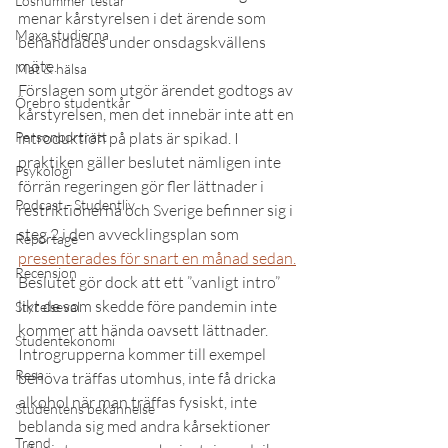
Lösnummer testar
menar kårstyrelsen i det ärende som 
Maxa studierna
behandlades under onsdagskvällens 
möte.
Mat & hälsa
Förslagen som utgör ärendet godtogs av 
Örebro studentkår
kårstyrelsen, men det innebär inte att en 
Personporträtt
introduktion på plats är spikad. I 
praktiken gäller beslutet nämligen inte 
Psykologi
förrän regeringen gör fler lättnader i 
Podcast - Studentliv
restriktionerna och Sverige befinner sig i 
steg 2 i den avvecklingsplan som 
Reportage
presenterades för snart en månad sedan.
Recension
Beslutet gör dock att ett ”vanligt intro” 
likt de som skedde före pandemin inte 
Styrelseval
kommer att hända oavsett lättnader. 
Studentekonomi
Introgrupperna kommer till exempel 
Resa
behöva träffas utomhus, inte få dricka 
alkohol när man träffas fysiskt, inte 
Studentens bekännelse
beblanda sig med andra kårsektioner 
Trend