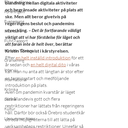
Efter studierna
blandning mellan digitala aktiviteter 
och begränsade aktiviteter på plats att 
Föreningsliv
ske. Men allt beror givetvis på 
Evenemang
regeringens beslut och pandemins 
utveckling. 
– Det är fortfarande väldigt 
Insändare
viktigt att vi har förståelse för läget och 
FUM-rapport
att faran inte är helt över
, berättar 
Händer i Örebro
Kristin Törnqvist i kårstyrelsen.
Efter 
en helt inställd introduktion
 för ett 
Granskning
år sedan och 
en helt digital dito
 i våras 
Intervju
kan man nu anta att längtan är stor efter 
en terminsstart och medföljande 
International
introduktion på plats. 
Krönika
Även om pandemin kvarstår är läget 
förhållandevis gott och flera 
Ledare
restriktioner har lättats från regeringens 
Kultur
håll. Därför bör också Örebro studentkår 
Lösnummer tipsar
utreda möjligheterna till att lätta på 
verksamhetens restriktioner. Ungefär så 