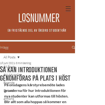
EN FRISTÅENDE DEL AV ÖREBRO STUDENTKÅR
Inlägg
All Posts
18 juni 2021
3 min läsning
All Posts
Så kan introduktionen
#sjuktvanligt
genomföras på plats i höst
Boende
På onsdagens kårstyrelsemöte lades 
grunderna för hur introduktionen för 
Debatt
nya studenter kan utformas till hösten. 
annons
Blir allt som alla hoppas så kommer en 