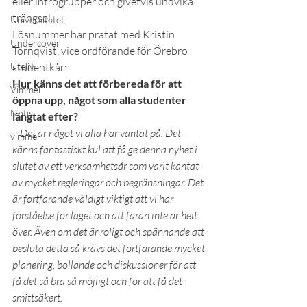
eller introgrupper och givetvis undvika 
trängsel.
Universitetet
Lösnummer har pratat med Kristin 
Undercover
Törnqvist, vice ordförande för Örebro 
Uteliv
studentkår:
Hur känns det att förbereda för att 
Vimmel
öppna upp, något som alla studenter 
Notis
längtat efter?
– Det är något vi alla har väntat på. Det 
vimmel
känns fantastiskt kul att få ge denna nyhet i 
slutet av ett verksamhetsår som varit kantat 
av mycket regleringar och begränsningar. Det 
är fortfarande väldigt viktigt att vi har 
förståelse för läget och att faran inte är helt 
över. Även om det är roligt och spännande att 
besluta detta så krävs det fortfarande mycket 
planering, bollande och diskussioner för att 
få det så bra så möjligt och för att få det 
smittsäkert.