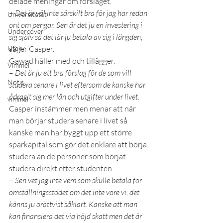
delade meningar om förslaget. 
– 
Det är väl inte särskilt bra för jag har redan 
Universitetet
ont om pengar. Sen är det ju en investering i 
Undercover
sig själv så det lär ju betala av sig i längden
, 
Uteliv
säger Casper. 
Gawad håller med och tillägger.
Vimmel
– 
Det är ju ett bra förslag för de som vill 
Notis
studera senare i livet eftersom de kanske har 
ådragit sig mer lån och utgifter under livet.
vimmel
Casper instämmer men menar att när 
man börjar studera senare i livet så 
kanske man har byggt upp ett större 
sparkapital som gör det enklare att börja 
studera än de personer som börjat 
studera direkt efter studenten. 
– 
Sen vet jag inte vem som skulle betala för 
omställningsstödet om det inte vore vi, det 
känns ju orättvist såklart. Kanske att man 
kan finansiera det via höjd skatt men det är 