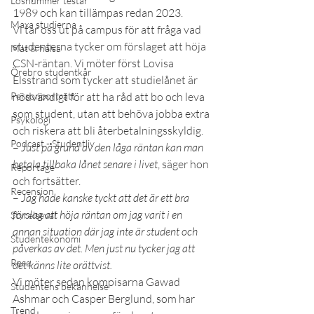
Lösnummer testar
1989 och kan tillämpas redan 2023. 
Maxa studierna
Vi tar oss ut på campus för att fråga vad 
studenterna tycker om förslaget att höja 
Mat & hälsa
CSN-räntan. Vi möter först Lovisa 
Örebro studentkår
Elsstrand som tycker att studielånet är 
Personporträtt
nödvändigt för att ha råd att bo och leva 
som student, utan att behöva jobba extra 
Psykologi
och riskera att bli återbetalningsskyldig.
Podcast - Studentliv
–
 Just på grund av den låga räntan kan man 
betala tillbaka lånet senare i livet
, säger hon 
Reportage
och fortsätter.
Recension
– 
Jag hade kanske tyckt att det är ett bra 
förslag att höja räntan om jag varit i en 
Styrelseval
annan situation där jag inte är student och 
Studentekonomi
påverkas av det. Men just nu tycker jag att 
Resa
det känns lite orättvist.
Vi möter sedan kompisarna Gawad 
Studentens bekännelse
Ashmar och Casper Berglund, som har 
Trend