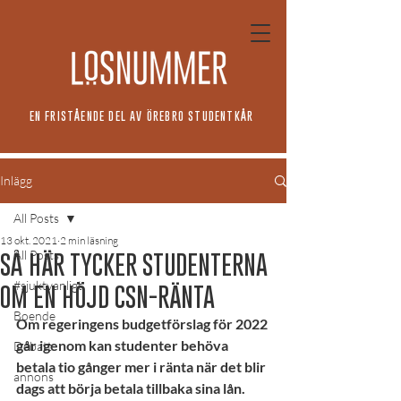
EN FRISTÅENDE DEL AV ÖREBRO STUDENTKÅR
Inlägg
All Posts
13 okt. 2021
2 min läsning
All Posts
SÅ HÄR TYCKER STUDENTERNA
#sjuktvanligt
OM EN HÖJD CSN-RÄNTA
Boende
Om regeringens budgetförslag för 2022 
går igenom kan studenter behöva 
Debatt
betala tio gånger mer i ränta när det blir 
annons
dags att börja betala tillbaka sina lån. 