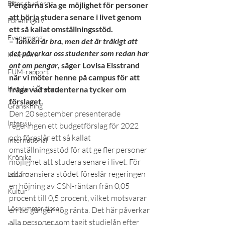
Efter studierna
Pengarna ska ge möjlighet för personer 
att börja studera senare i livet genom 
Föreningsliv
ett så kallat omställningsstöd. 
Evenemang
– 
Tanken är bra, men det är tråkigt att 
det påverkar oss studenter som redan har 
Insändare
ont om pengar
, säger Lovisa Elsstrand 
FUM-rapport
när vi möter henne på campus för att 
Händer i Örebro
fråga vad studenterna tycker om 
förslaget. 
Granskning
Den 20 september presenterade 
Intervju
regeringen ett budgetförslag för 2022 
och föreslår ett så kallat 
International
omställningsstöd för att ge fler personer 
Krönika
möjlighet att studera senare i livet. För 
att finansiera stödet föreslår regeringen 
Ledare
en höjning av CSN-räntan från 0,05 
Kultur
procent till 0,5 procent, vilket motsvarar 
Lösnummer tipsar
en tio gånger hög ränta. Det här påverkar 
alla personer som tagit studielån efter 