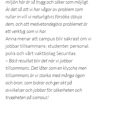
miljön här är så trygg och säker som möjligt. 
Är det så att vi har vågor av problem som 
rullar in vill vi naturligtvis försöka stävja 
dem, och att medvetandegöra problemet är 
ett verktyg som vi har.
Anna menar att campus blir säkrast om vi 
jobbar tillsammans; studenter, personal, 
polis och vårt vaktbolag Securitas.
– Bäst resultat blir det när vi jobbar 
tillsammans. Det låter som en klyscha men 
tillsammans är vi starka med många ögon 
och öron, som bidrar och ger akt på 
avvikelser och jobbar för säkerheten och 
tryggheten på campus!
Har du själv råkat ut för eller vet något 
om brott på universitetet?
 För att 
komma i kontakt med 
säkerhetsenheten kan du maila 