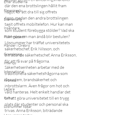
Efter studierna
där den ena brottslingen hållit fram 
Föreningsliv
något för att dra till sig offrets 
ögon, medan den andra brottslingen 
Evenemang
tagit offrets mobiltelefon. Hur kan man 
Insändare
som student förebygga stölder? Vad ska 
man göra om man ändå blir bestulen? 
FUM-rapport
Lösnummer har träffat universitetets 
Händer i Örebro
säkerhetschef, Erik Nilsson, och 
Granskning
biträdande säkerhetschef, Anna Eriksson, 
för att få svar på frågorna.
Intervju
Säkerhetsenheten arbetar med de 
International
traditionella säkerhetsfrågorna som 
låssystem, brandsäkerhet och 
Krönika
inbrottslarm. Även frågor om hot och 
Ledare
våld hanteras. Helt enkelt handlar det 
Kultur
om att göra universitetet till en trygg 
plats där studenter och personal ska 
Lösnummer tipsar
trivas. Anna Eriksson, biträdande 