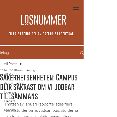
EN FRISTÅENDE DEL AV ÖREBRO STUDENTKÅR
Inlägg
All Posts
15 feb. 2018
4 min läsning
All Posts
Säkerhetsenheten: Campus
#sjuktvanligt
blir säkrast om vi jobbar
Boende
tillsammans
Debatt
I mitten av januari rapporterades flera 
annons
mobilstölder på huvudcampus. Stölderna 
skedde genom en avledningsmanöver 