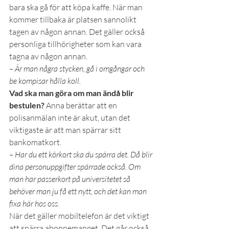
bara ska gå för att köpa kaffe. När man 
kommer tillbaka är platsen sannolikt 
tagen av någon annan. Det gäller också 
personliga tillhörigheter som kan vara 
tagna av någon annan.
– Är man några stycken, gå i omgångar och 
be kompisar hålla koll.
Vad ska man göra om man ändå blir 
bestulen?
 Anna berättar att en 
polisanmälan inte är akut, utan det 
viktigaste är att man spärrar sitt 
bankomatkort.
– Har du ett körkort ska du spärra det. Då blir 
dina personuppgifter spärrade också. Om 
man har passerkort på universitetet så 
behöver man ju få ett nytt, och det kan man 
fixa här hos oss.
När det gäller mobiltelefon är det viktigt 
att spärra abonnemanget. Det går också 