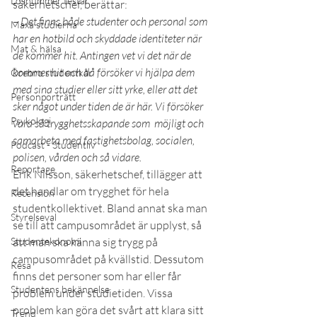
Lösnummer testar
säkerhetschef, berättar:
– Det finns både studenter och personal som 
Maxa studierna
har en hotbild och skyddade identiteter när 
Mat & hälsa
de kommer hit. Antingen vet vi det när de 
kommer hit och då försöker vi hjälpa dem 
Örebro studentkår
med sina studier eller sitt yrke, eller att det 
Personporträtt
sker något under tiden de är här. Vi försöker 
Psykologi
vara så trygghetsskapande som  möjligt och 
samarbeta med fastighetsbolag, socialen, 
Podcast - Studentliv
polisen, vården och så vidare.
Reportage
Erik Nilsson, säkerhetschef, tillägger att 
det handlar om trygghet för hela 
Recension
studentkollektivet. Bland annat ska man 
Styrelseval
se till att campusområdet är upplyst, så 
Studentekonomi
att man ska känna sig trygg på 
campusområdet på kvällstid. Dessutom 
Resa
finns det personer som har eller får 
Studentens bekännelse
problem under studietiden. Vissa 
problem kan göra det svårt att klara sitt 
Trend