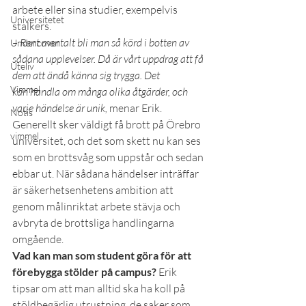
arbete eller sina studier, exempelvis 
Universitetet
stalkers.
– Rent mentalt bli man så körd i botten av 
Undercover
sådana upplevelser. Då är vårt uppdrag att få 
Uteliv
dem att ändå känna sig trygga. Det 
Vimmel
kan handla om många olika åtgärder, och 
varje händelse är unik,
 menar Erik.
Notis
Generellt sker väldigt få brott på Örebro 
vimmel
universitet, och det som skett nu kan ses 
som en brottsvåg som uppstår och sedan 
ebbar ut. När sådana händelser inträffar 
är säkerhetsenhetens ambition att 
genom målinriktat arbete stävja och 
avbryta de brottsliga handlingarna 
omgående.
Vad kan man som student göra för att 
förebygga stölder på campus?
 Erik 
tipsar om att man alltid ska ha koll på 
stöldbegärlig utrustning, de saker som 