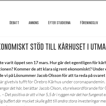
Debatt
annons
Efter studierna
Föreningsliv
Granskning
Intervju
International
Krönika
Le
konomiskt stöd till kårhuset i utm
testar
Maxa studierna
Mat & hälsa
Örebro studentkår
e varit öppet sen 17 mars. Hur går det egentligen för kår
tionen? Kommer de att klara sig rent ekonomiskt? Under
e vi på Lösnummer Jacob Olsson för att ta reda på svaret 
Reportage
Recension
Styrelseval
Studentekonomi
är givetvis tufft för Örebro Kårhus under coronapandemin. 
engar det här,
 berättar Jacob Olson, styrelseordförande för
 
– Det positiva är att vi har 5,5 år i ryggen när det har fungerat 
g buffert där mycket skulle gått till andra stora investeringar men 