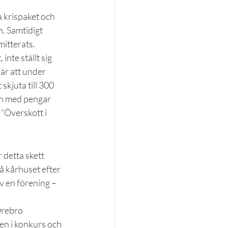
 krispaket och 
n. Samtidigt 
mitterats.
nte ställt sig 
är att under 
kjuta till 300 
ten med pengar 
“Överskott i 
detta skett 
 kårhuset efter 
v en förening – 
Örebro 
en i konkurs och 