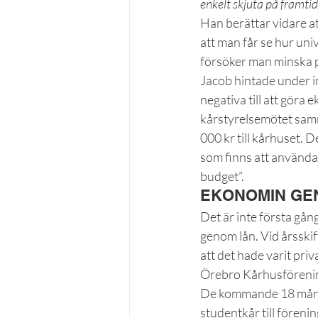
enkelt skjuta på framti
Han berättar vidare at
att man får se hur univ
försöker man minska p
Jacob hintade under int
negativa till att göra
kårstyrelsemötet samma
000 kr till kårhuset. 
som finns att använda.
budget”.
EKONOMIN GE
Det är inte första gå
genom lån. Vid årsski
att det hade varit pri
Örebro Kårhusföreni
De kommande 18 månade
studentkår till föreni