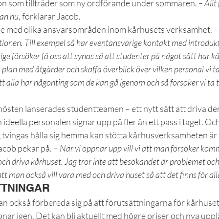
on som tillträder som ny ordförande under sommaren. 
– Allt
dan nu
, förklarar Jacob.
 de med olika ansvarsområden inom kårhusets verksamhet. 
–
ionen. Till exempel så har eventansvarige kontakt med introduk
 försöker få oss att synas så att studenter på något sätt har kå
 plan med åtgärder och skaffa överblick över vilken personal vi ta
 alla har någonting som de kan gå igenom och så försöker vi ta ti
hösten lanserades studentteamen – ett nytt sätt att driva den
deella personalen signar upp på fler än ett pass i taget. Oc
 tvingas hålla sig hemma kan stötta kårhusverksamheten är d
cob pekar på. –
 När vi öppnar upp vill vi att man försöker ko
h driva kårhuset. Jag tror inte att besökandet är problemet och d
att man också vill vara med och driva huset så att det finns för al
TTNINGAR
 också förbereda sig på att förutsättningarna för kårhuse
ar igen. Det kan bli aktuellt med högre priser och nya uppl