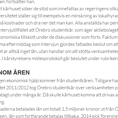
den
, fortsätter han.
t kårhuset söker de stöd som innefattas av regeringens olika
ersitetet ställer sig till exempelvis en minskning av lokalhyra
å kostnader och dra ner det man kan. Alla anställda har per
ervjutillfället att Örebro studentkår, som äger aktiebolaget, i
 ekonomiska tillskott under de diskussioner som förts. Faktum 
 eftermiddag som intervjun gjordes fattades beslut om att s
Det är alltså inget lån, utan handlar om att stötta verksamhe
 I kårstyrelsens mötesprotokoll går beslutet under rubriken 
NOM ÅREN
ngen ekonomisk hjälp kommer från studentkåren. Tidigare har 
ftet 2011/2012 tog Örebro studentkår över verksamheten på
vatägt under många år. Då skulle kårhuset komma att drivas a
ng.
rna betalades lån om totalt 1,5 miljoner kronor ut från 
ngen, lån som fortfarande betalas tillbaka. 2014 gick förening