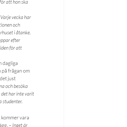
 för att hon ska 
 Varje vecka har 
tionen och 
rhuset i åtanke. 
ppar efter 
den för att 
 dagliga 
h på frågan om 
et just 
mma och besöka 
et har inte varit 
la studenter.
t kommer vara 
ägg. 
– Inget är 