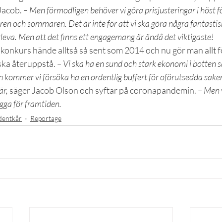
Jacob. 
– Men förmodligen behöver vi göra prisjusteringar i höst fö
ren och sommaren. Det är inte för att vi ska göra några fantastis
rleva. Men att det finns ett engagemang är ändå det viktigaste!
i konkurs hände alltså så sent som 2014 och nu gör man allt fö
ka återuppstå. 
– Vi ska ha en sund och stark ekonomi i botten så
en kommer vi försöka ha en ordentlig buffert för oförutsedda sake
är,
 säger Jacob Olson och syftar på coronapandemin. 
– Men 
gga för framtiden.
dentkår
Reportage