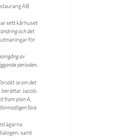
estaurang AB 
ar sett kårhuset 
örändring och det 
 utmaningar för 
enomgång av 
liggande perioden.
försökt se om det 
,
 berättar Jacob. 
it fram plan A, 
 förmodligen föra 
ed ägarna 
ialogen, samt 