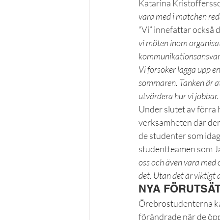
Katarina Kristofferss
vara med i matchen re
“Vi” innefattar också
vi möten inom organisat
kommunikationsansvarige
Vi försöker lägga upp en
sommaren. Tanken är att
utvärdera hur vi jobbar.
Under slutet av förra 
verksamheten där den i
de studenter som idag
studentteamen som Ja
oss och även vara med oc
det. Utan det är viktigt 
NYA FÖRUTSÄ
Örebrostudenterna kan
förändrade när de öppn