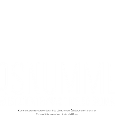
ovvekulturen på Örebro
Retr
universitet [english below]
nytt 
KONTAKT
Kontakta oss
Styrelse
Redaktion
Kommentarerna representerar inte Lösnummers åsikter, men vi ansvarar
för innehållet som visas på vår plattform​