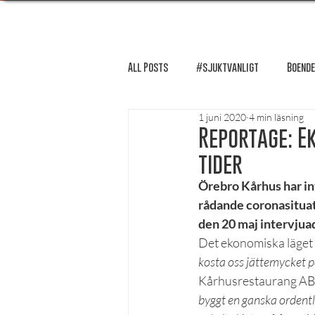
All Posts
#sjuktvanligt
Boende
1 juni 2020
4 min läsning
FUM-rapport
Händer i Örebro
Reportage: E
tider
Lösnummer tipsar
Lösnummer 
Örebro Kårhus har int
rådande coronasitua
den 20 maj intervjuad
Psykologi
Podcast - Studentliv
Det ekonomiska läget 
kosta oss jättemycket p
Kårhusrestaurang AB.
Studentens bekännelse
byggt en ganska ordentli