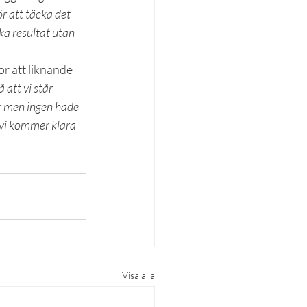
r att täcka det 
ka resultat utan 
r att liknande 
 att vi står 
r men ingen hade 
vi kommer klara 
Visa alla