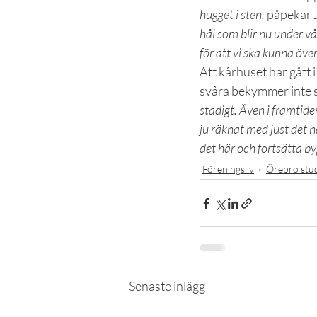
hugget i sten,
 påpekar 
hål som blir nu under vå
för att vi ska kunna öve
Att kårhuset har gått 
svåra bekymmer inte s
stadigt. Även i framtid
ju räknat med just det h
det här och fortsätta by
Föreningsliv
Örebro stu
Senaste inlägg