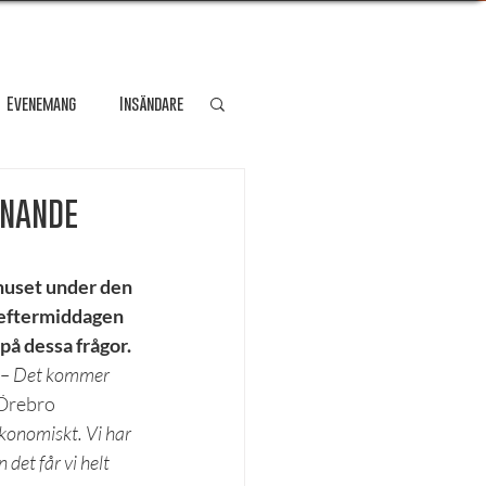
Evenemang
Insändare
dare
Kultur
anande
Personporträtt
huset under den 
 eftermiddagen 
på dessa frågor.
Resa
– Det kommer 
 Örebro 
ekonomiskt. Vi har 
det får vi helt 