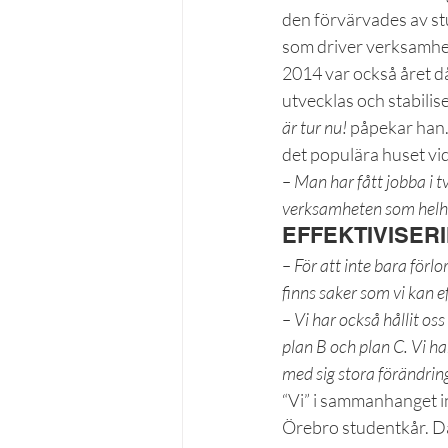
den förvärvades av s
som driver verksamhet
2014 var också året d
utvecklas och stabilis
är tur nu!
 påpekar han.
det populära huset vi
– Man har fått jobba i t
verksamheten som helhet
EFFEKTIVISER
– För att inte bara förl
finns saker som vi kan e
– Vi har också hållit os
plan B och plan C. Vi h
med sig stora förändring
“Vi” i sammanhanget i
Örebro studentkår. Dä