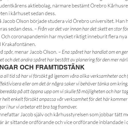
tudentkårens aktiebolag, närmare bestämt Örebro Kårhusr
en i kårhuset sedan dess.
å Jacob Olson började studera vid Örebro universitet. Han h
eras sedan dess. 
– Från var det var innan har det skett en stor f
 Och coronapandemin har mycket riktigt inneburit flera nya
d Krakafontänen.
vå spår,
 menar Jacob Olson. 
– Ena spåret har handlat om en g
 och det andra spåret har bestått av planering för den mer när
INGAR OCH FRAMTIDSTÄNK
ora all tid så har vi försökt gå igenom våra olika verksamheter och 
ffektivisera eller om det är några saker vi behöver tänka om kring
s beredda på att öppna upp om vi skulle få möjligheten och har tag
ar helt enkelt försökt anpassa vår verksamhet för det här kommer
ar i hur vi arbetar ett bra tag framöver.
nnefattar Jacob själv och kårhusstyrelsen som jobbar tätt m
r är sittande ordförande och vice ordförande inblandade i d