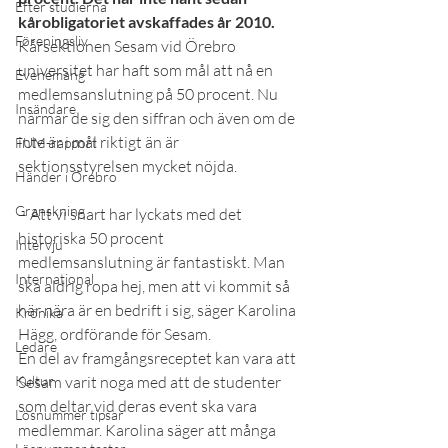
Efter studierna
kårobligatoriet avskaffades år 2010.
Föreningsliv
Kårsektionen Sesam vid Örebro 
universitet har haft som mål att nå en 
Evenemang
medlemsanslutning på 50 procent. Nu 
Insändare
närmar de sig den siffran och även om de 
inte är i mål riktigt än är 
FUM-rapport
sektionsstyrelsen mycket nöjda.
Händer i Örebro
Granskning
– Att vi snart har lyckats med det 
historiska 50 procent 
Intervju
medlemsanslutning är fantastiskt. Man 
International
ska aldrig ropa hej, men att vi kommit så 
här nära är en bedrift i sig, säger Karolina 
Krönika
Hägg, ordförande för Sesam.
Ledare
En del av framgångsreceptet kan vara att 
Kultur
Sesam varit noga med att de studenter 
som deltar vid deras event ska vara 
Lösnummer tipsar
medlemmar. Karolina säger att många 