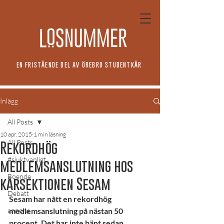
EN FRISTÅENDE DEL AV ÖREBRO STUDENTKÅR
Inlägg
All Posts
10 apr. 2015
1 min läsning
All Posts
Rekordhög
#sjuktvanligt
medlemsanslutning hos
Boende
kårsektionen Sesam
Debatt
Sesam har nått en rekordhög 
annons
medlemsanslutning på nästan 50 
procent. Det har inte hänt sedan 