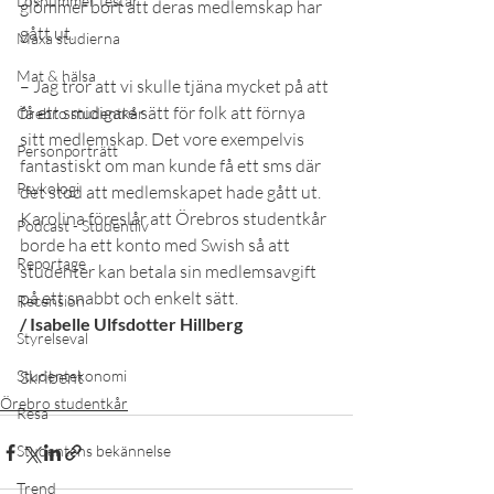
Lösnummer testar
glömmer bort att deras medlemskap har 
gått ut.
Maxa studierna
Mat & hälsa
– Jag tror att vi skulle tjäna mycket på att 
få ett smidigare sätt för folk att förnya 
Örebro studentkår
sitt medlemskap. Det vore exempelvis 
Personporträtt
fantastiskt om man kunde få ett sms där 
Psykologi
det stod att medlemskapet hade gått ut.
Karolina föreslår att Örebros studentkår 
Podcast - Studentliv
borde ha ett konto med Swish så att 
Reportage
studenter kan betala sin medlemsavgift 
på ett snabbt och enkelt sätt.
Recension
/ Isabelle Ulfsdotter Hillberg
Styrelseval
Studentekonomi
Skribent
Örebro studentkår
Resa
Studentens bekännelse
Trend