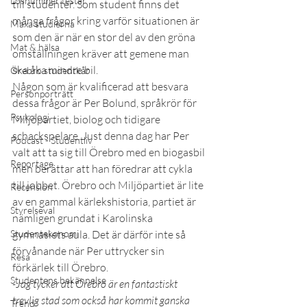
Lösnummer testar
till studenter. Som student finns det 
många frågor kring varför situationen är 
Maxa studierna
som den är när en stor del av den gröna 
Mat & hälsa
omställningen kräver att gemene man 
ska åka mindre bil.
Örebro studentkår
Någon som är kvalificerad att besvara 
Personporträtt
dessa frågor är Per Bolund, språkrör för 
Psykologi
Miljöpartiet, biolog och tidigare 
schackspelare. Just denna dag har Per 
Podcast - Studentliv
valt att ta sig till Örebro med en biogasbil 
Reportage
men berättar att han föredrar att cykla 
till jobbet. Örebro och Miljöpartiet är lite 
Recension
av en gammal kärlekshistoria, partiet är 
Styrelseval
nämligen grundat i Karolinska 
Studentekonomi
gymnasiets aula. Det är därför inte så 
förvånande när Per uttrycker sin 
Resa
förkärlek till Örebro.
Studentens bekännelse
-Jag tycker att Örebro är en fantastiskt 
trevlig stad som också har kommit ganska 
Trend