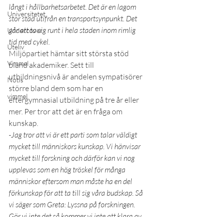
långt i hållbarhetsarbetet. Det är en lagom 
Universitetet
stor stad utifrån en transportsynpunkt. Det 
går att ta sig runt i hela staden inom rimlig 
Undercover
tid med cykel.
Uteliv
Miljöpartiet hämtar sitt största stöd 
Vimmel
bland akademiker. Sett till 
utbildningsnivå är andelen sympatisörer 
Notis
större bland dem som har en 
vimmel
eftergymnasial utbildning på tre år eller 
mer. Per tror att det är en fråga om 
kunskap.
-Jag tror att vi är ett parti som talar väldigt 
mycket till människors kunskap. Vi hänvisar 
mycket till forskning och därför kan vi nog 
upplevas som en hög tröskel för många 
människor eftersom man måste ha en del 
förkunskap för att ta till sig våra budskap. Så 
vi säger som Greta: Lyssna på forskningen. 
Gör vi inte det så kommer vi inte att klara av 