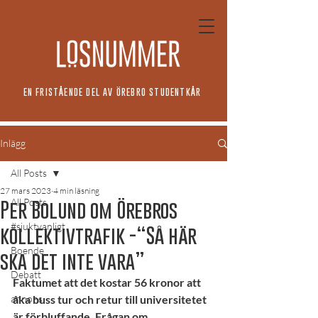
EN FRISTÅENDE DEL AV ÖREBRO STUDENTKÅR
Inlägg
All Posts
27 mars 2023
4 min läsning
All Posts
Per Bolund om Örebros
#sjuktvanligt
kollektivtrafik -“Så här
Boende
ska det inte vara”
Debatt
Faktumet att det kostar 56 kronor att 
annons
åka buss tur och retur till universitetet 
är förbluffande. Frågan om 