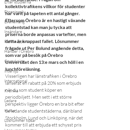
Efter studierna
kollektivtrafikens villkor för studenter 
Föreningsliv
har varit på tapeten ett antal gånger. 
Eftersom Örebro är en hastigt växande 
Evenemang
studentstad kan man ju tycka att 
Insändare
priserna borde anpassas vartefter, men 
detta är knappast fallet. Lösnummer 
FUM-rapport
frågade ut Per Bolund angående detta, 
Händer i Örebro
som var på besök på Örebro 
Granskning
Universitet den 13:e mars och höll i en 
lunchföreläsning.
Intervju
Visserligen har länstrafiken i Örebro 
International
lanserat en rabatt på 20% som erbjuds 
när du som student köper en 
Krönika
periodbiljett. Men sett i ett större 
Ledare
perspektiv ligger Örebro en bra bit efter 
Kultur
de ledande studentstäderna, däribland 
Stockholm, Lund och Linköping, när det 
Lösnummer tipsar
kommer till att erbjuda ett schysst pris 