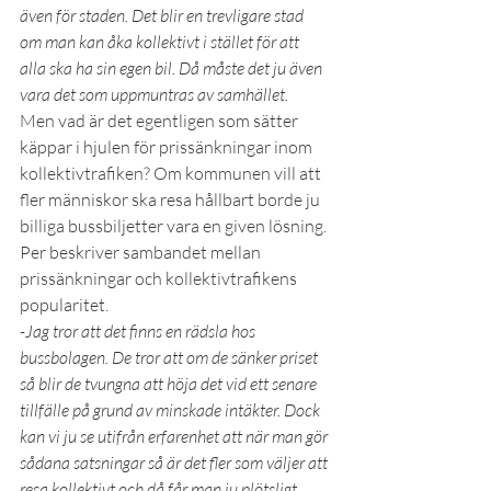
även för staden. Det blir en trevligare stad 
om man kan åka kollektivt i stället för att 
alla ska ha sin egen bil. Då måste det ju även 
vara det som uppmuntras av samhället. 
Men vad är det egentligen som sätter 
käppar i hjulen för prissänkningar inom 
kollektivtrafiken? Om kommunen vill att 
fler människor ska resa hållbart borde ju 
billiga bussbiljetter vara en given lösning. 
Per beskriver sambandet mellan 
prissänkningar och kollektivtrafikens 
popularitet.
-Jag tror att det finns en rädsla hos 
bussbolagen. De tror att om de sänker priset 
så blir de tvungna att höja det vid ett senare 
tillfälle på grund av minskade intäkter. Dock 
kan vi ju se utifrån erfarenhet att när man gör 
sådana satsningar så är det fler som väljer att 
resa kollektivt och då får man ju plötsligt 