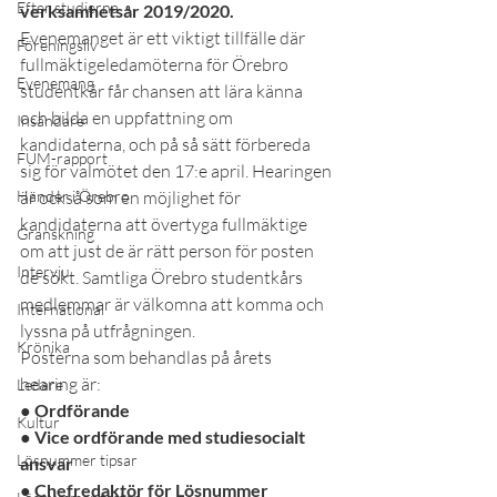
Efter studierna
verksamhetsår 2019/2020.
Evenemanget är ett viktigt tillfälle där 
Föreningsliv
fullmäktigeledamöterna för Örebro 
Evenemang
studentkår får chansen att lära känna 
och bilda en uppfattning om 
Insändare
kandidaterna, och på så sätt förbereda 
FUM-rapport
sig för valmötet den 17:e april. Hearingen 
Händer i Örebro
är också som en möjlighet för 
kandidaterna att övertyga fullmäktige 
Granskning
om att just de är rätt person för posten 
Intervju
de sökt. Samtliga Örebro studentkårs 
medlemmar är välkomna att komma och 
International
lyssna på utfrågningen.
Krönika
Posterna som behandlas på årets 
hearing är:
Ledare
● Ordförande 
Kultur
● Vice ordförande med studiesocialt 
Lösnummer tipsar
ansvar 
● Chefredaktör för Lösnummer 