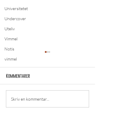
Universitetet
Undercover
Uteliv
Vimmel
Notis
vimmel
Kommentarer
Studieplatser - Del 2
Ingen show är den
Skriv en kommentar...
[English below]
– Per Andersson
till Örebro