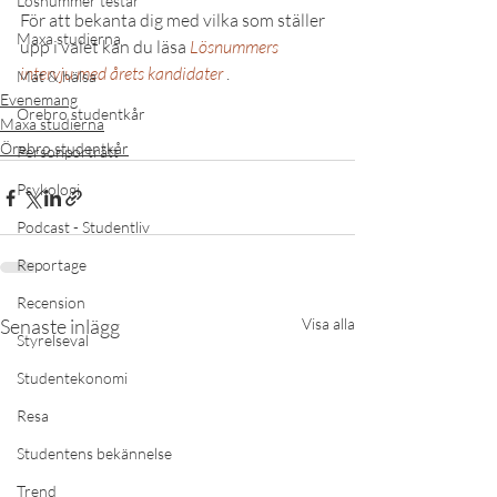
Lösnummer testar
För att bekanta dig med vilka som ställer 
Maxa studierna
upp i valet kan du läsa 
Lösnummers 
intervju med årets kandidater
.
Mat & hälsa
Evenemang
Örebro studentkår
Maxa studierna
Örebro studentkår
Personporträtt
Psykologi
Podcast - Studentliv
Reportage
Recension
Senaste inlägg
Visa alla
Styrelseval
Studentekonomi
Resa
Studentens bekännelse
Trend