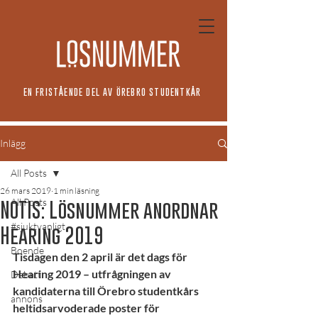
EN FRISTÅENDE DEL AV ÖREBRO STUDENTKÅR
Inlägg
All Posts
26 mars 2019
1 min läsning
All Posts
NOTIS: Lösnummer anordnar
#sjuktvanligt
Hearing 2019
Boende
Tisdagen den 2 april är det dags för 
Hearing 2019 – utfrågningen av 
Debatt
kandidaterna till Örebro studentkårs 
annons
heltidsarvoderade poster för 