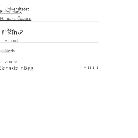
Universitetet
Evenemang
Händer i Örebro
Undercover
Uteliv
Vimmel
Notis
vimmel
Senaste inlägg
Visa alla