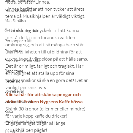
Lösnummer testar
flöda, berättar Linnea.
Linnea berättar att hon tycker att årets 
Maxa studierna
tema på Musikhjälpen är väldigt viktigt.
Mat & hälsa
– Utbildning är nyckeln till att kunna 
Örebro studentkår
förstå, delta i och förändra världen 
Personporträtt
omkring sig, och att så många barn står 
Psykologi
utan möjligheten till utbildning för att 
vuxna är helt värdelösa på att hålla sams. 
Podcast - Studentliv
Det är orimligt, farligt och tragiskt. Har 
Reportage
en möjlighet att ställa upp för sina 
medmänniskor så ska en göra det! Det är 
Recension
vanligt jämrans hyfs.
Styrelseval
Klicka här för att skänka pengar och 
Studentekonomi
bidra till Fröken Nygrens Kaffebössa 
! 
Skänk 30 kronor (eller mer eller mindre) 
Resa
för varje kopp kaffe du dricker! 
Studentens bekännelse
Engagemanget pågår så länge 
Musikhjälpen pågår!
Trend