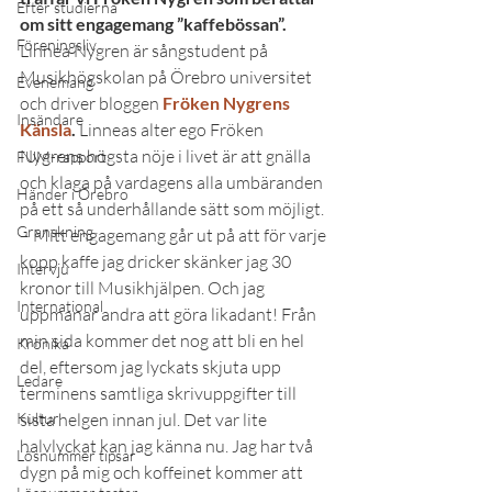
Efter studierna
om sitt engagemang ”kaffebössan”. 
Föreningsliv
Linnea Nygren är sångstudent på 
Musikhögskolan på Örebro universitet 
Evenemang
och driver bloggen 
Fröken Nygrens 
Insändare
Känsla
. 
Linneas alter ego Fröken 
Nygrens högsta nöje i livet är att gnälla 
FUM-rapport
och klaga på vardagens alla umbäranden 
Händer i Örebro
på ett så underhållande sätt som möjligt.
Granskning
– Mitt engagemang går ut på att för varje 
kopp kaffe jag dricker skänker jag 30 
Intervju
kronor till Musikhjälpen. Och jag 
International
uppmanar andra att göra likadant! Från 
min sida kommer det nog att bli en hel 
Krönika
del, eftersom jag lyckats skjuta upp 
Ledare
terminens samtliga skrivuppgifter till 
Kultur
sista helgen innan jul. Det var lite 
halvlyckat kan jag känna nu. Jag har två 
Lösnummer tipsar
dygn på mig och koffeinet kommer att 