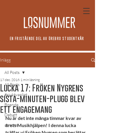
EN FRISTÅENDE DEL AV ÖREBRO STUDENTKÅR
Inlägg
All Posts
17 dec. 2016
1 min läsning
All Posts
Lucka 17: Fröken Nygrens
#sjuktvanligt
sista-minuten-plugg blev
Boende
ett engagemang
Debatt
Nu är det inte många timmar kvar av 
annons
årets Musikhjälpen! I denna lucka 
träffar vi Fröken Nygren som berättar 