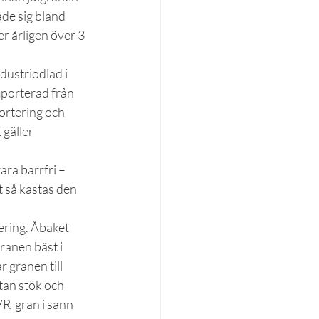
de sig bland 
 årligen över 3 
dustriodlad i 
mporterad från 
ortering och 
 gäller 
ra barrfri – 
 så kastas den 
ering. Åbäket 
ranen bäst i 
 granen till 
utan stök och 
 VR-gran i sann 