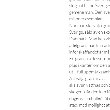
slog rot bland Sverige
gemene man. Den svens
miljoner exemplar.
När man ska välja gran
Sverige, såld av en sk
Danmark. Man kan vidar
ädelgran; man kan också
införskaffandet är mån
En gran ska dessutom p
plus i kanten om den 
ut – full uppmärksamh
Att välja gran är av a
ska även vattnas och 
skogen, där den kan få 
dagens samhälle? Låt os
städ, med möjlighet att 