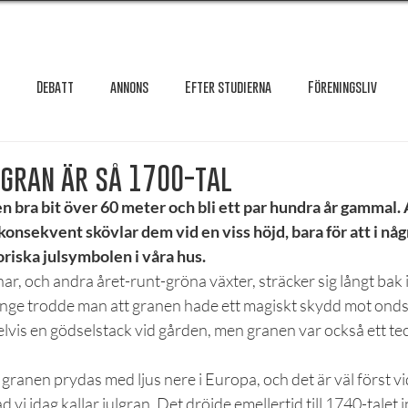
Debatt
annons
Efter studierna
Föreningsliv
Granskning
Intervju
International
Krönika
Le
lgran är så 1700-tal
en bra bit över 60 meter och bli ett par hundra år gammal. A
i konsekvent skövlar dem vid en viss höjd, bara för att i nå
testar
Maxa studierna
Mat & hälsa
Örebro studentkår
oriska julsymbolen i våra hus.
ar, och andra året-runt-gröna växter, sträcker sig långt bak 
 Länge trodde man att granen hade ett magiskt skydd mot onds
Reportage
Recension
Styrelseval
Studentekonomi
lvis en gödselstack vid gården, men granen var också ett teck
granen prydas med ljus nere i Europa, och det är väl först vid
 vi idag kallar julgran. Det dröjde emellertid till 1740-talet 