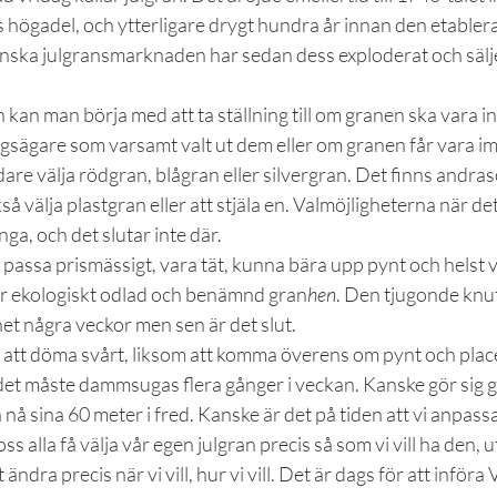
s högadel, och ytterligare drygt hundra år innan den etablera
ka julgransmarknaden har sedan dess exploderat och säljer
 kan man börja med att ta ställning till om granen ska vara in
ogsägare som varsamt valt ut dem eller om granen får vara i
e välja rödgran, blågran eller silvergran. Det finns andras
 välja plastgran eller att stjäla en. Valmöjligheterna när det
ga, och det slutar inte där.
assa prismässigt, vara tät, kunna bära upp pynt och helst va
är ekologiskt odlad och benämnd gran
hen
. Den tjugonde knut
et några veckor men sen är det slut.
llt att döma svårt, liksom att komma överens om pynt och plac
det måste dammsugas flera gånger i veckan. Kanske gör sig g
nå sina 60 meter i fred. Kanske är det på tiden att vi anpassar
s alla få välja vår egen julgran precis så som vi vill ha den, 
ändra precis när vi vill, hur vi vill. Det är dags för att införa