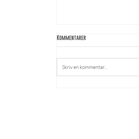
Kommentarer
Skriv en kommentar...
Ingen show är den andra lik –
Per Andersson kommer till
Örebro
LÄS MER
Om lösnummer
Vad kan man göra hos o
ss?
Cookies