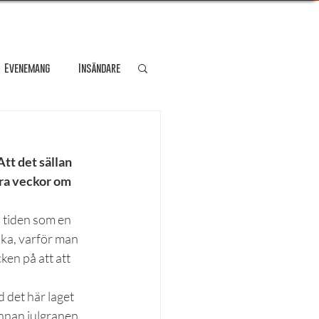
Evenemang
Insändare
dare
Kultur
tt det sällan 
gra veckor om 
Personporträtt
i tiden som en 
ka, varför man 
Resa
en på att att 
 det här laget 
innan julgranen 