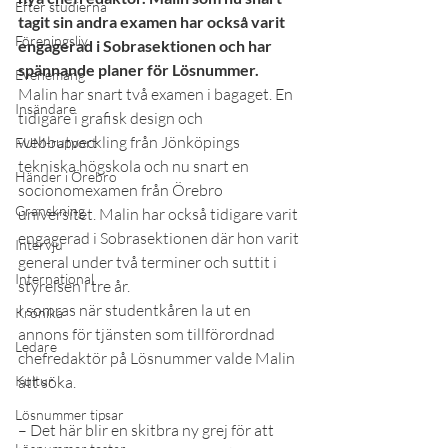
Efter studierna
tagit sin andra examen har också varit 
Föreningsliv
engagerad i Sobrasektionen och har 
spännande planer för Lösnummer.
Evenemang
Malin har snart två examen i bagaget. En 
Insändare
tidigare i grafisk design och 
webbutveckling från Jönköpings 
FUM-rapport
tekniska högskola och nu snart en 
Händer i Örebro
socionomexamen från Örebro 
Granskning
universitet. Malin har också tidigare varit 
engagerad i Sobrasektionen där hon varit 
Intervju
general under två terminer och suttit i 
International
styrelsen i tre år.
I somras när studentkåren la ut en 
Krönika
annons för tjänsten som tillförordnad 
Ledare
chefredaktör på Lösnummer valde Malin 
Kultur
att söka.
Lösnummer tipsar
– Det här blir en skitbra ny grej för att 