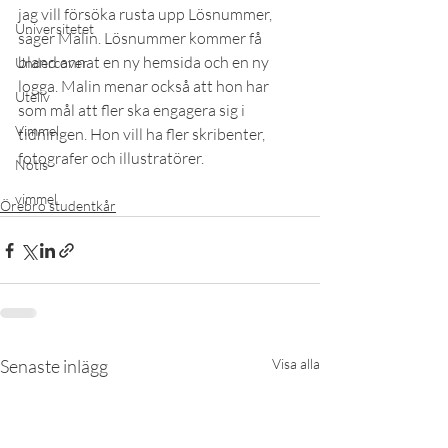
jag vill försöka rusta upp Lösnummer, 
Universitetet
säger Malin. Lösnummer kommer få 
bland annat en ny hemsida och en ny 
Undercover
logga. Malin menar också att hon har 
Uteliv
som mål att fler ska engagera sig i 
Vimmel
tidningen. Hon vill ha fler skribenter, 
fotografer och illustratörer.
Notis
vimmel
Örebro studentkår
Senaste inlägg
Visa alla