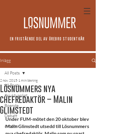
EN FRISTÅENDE DEL AV ÖREBRO STUDENTKÅR
Inlägg
All Posts
2 nov. 2015
1 min läsning
All Posts
Lösnummers nya
#sjuktvanligt
chefredaktör – Malin
Boende
Glimstedt
Debatt
Under FUM-mötet den 20 oktober blev 
annons
Malin Glimstedt utsedd till Lösnummers 
nya chefredaktör. Malin som nu snart 