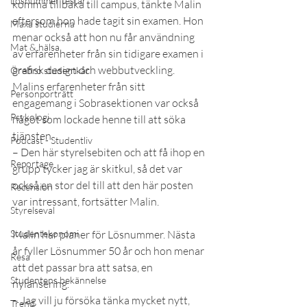
Lösnummer testar
komma tillbaka till campus, tänkte Malin 
eftersom hon hade tagit sin examen. Hon 
Maxa studierna
menar också att hon nu får användning 
Mat & hälsa
av erfarenheter från sin tidigare examen i 
grafisk design och webbutveckling. 
Örebro studentkår
Malins erfarenheter från sitt 
Personporträtt
engagemang i Sobrasektionen var också 
Psykologi
något som lockade henne till att söka 
tjänsten.
Podcast - Studentliv
– Den här styrelsebiten och att få ihop en 
Reportage
grupp tycker jag är skitkul, så det var 
också en stor del till att den här posten 
Recension
var intressant, fortsätter Malin.
Styrelseval
Studentekonomi
Malin har planer för Lösnummer. Nästa 
år fyller Lösnummer 50 år och hon menar 
Resa
att det passar bra att satsa, en 
Studentens bekännelse
nylansering.
– Jag vill ju försöka tänka mycket nytt, 
Trend