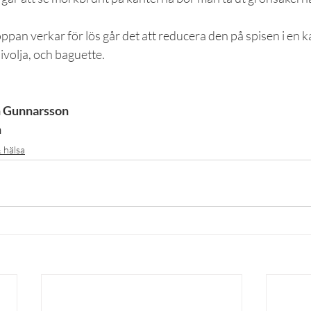
pan verkar för lös går det att reducera den på spisen i en ka
ivolja, och baguette.
n Gunnarsson
n
 hälsa