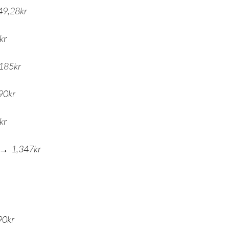
49,28kr
kr
185kr
90kr
kr
→  
1,347kr
90kr