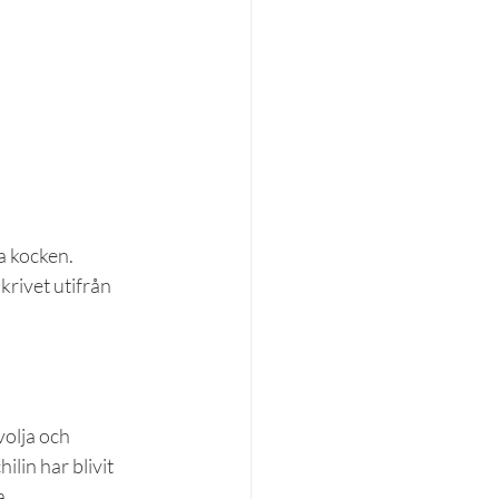
a kocken. 
rivet utifrån 
volja och 
ilin har blivit 
a.