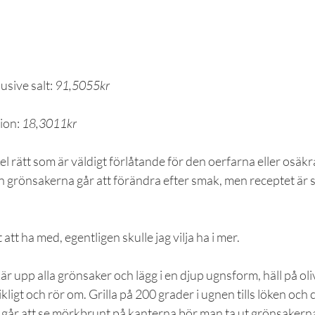
sive salt: 
91,5055kr
ion: 
18,3011kr
 rätt som är väldigt förlåtande för den oerfarna eller osäkr
 grönsakerna går att förändra efter smak, men receptet är sk
t att ha med, egentligen skulle jag vilja ha i mer.
är upp alla grönsaker och lägg i en djup ugnsform, häll på oli
ligt och rör om. Grilla på 200 grader i ugnen tills löken och ch
et går att se mörkbrunt på kanterna bör man ta ut grönsakern