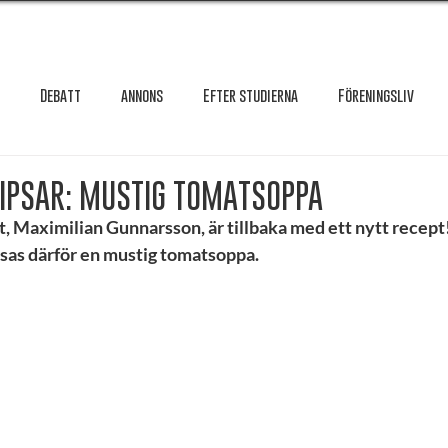
Debatt
annons
Efter studierna
Föreningsliv
Granskning
Intervju
International
Krönika
Le
IPSAR: MUSTIG TOMATSOPPA
 Maximilian Gunnarsson, är tillbaka med ett nytt recept!
psas därför en mustig tomatsoppa.
testar
Maxa studierna
Mat & hälsa
Örebro studentkår
Reportage
Recension
Styrelseval
Studentekonomi