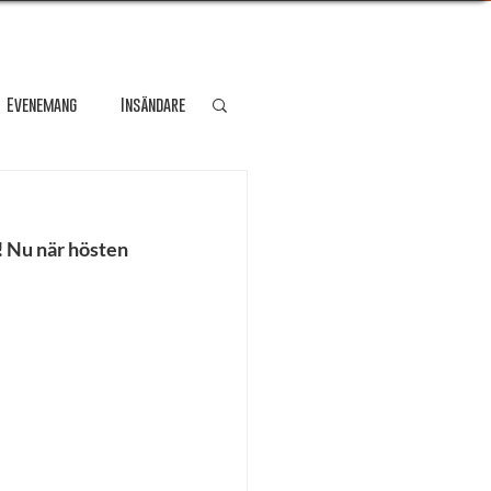
Evenemang
Insändare
dare
Kultur
 Nu när hösten 
Personporträtt
Resa