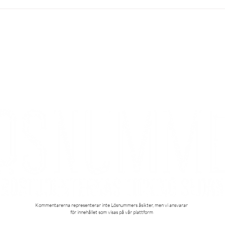
Burger of the month - the
Måna
Lösnummer
Lösn
KONTAKT
Kontakta oss
Styrelse
Redaktion
Kommentarerna representerar inte Lösnummers åsikter, men vi ansvarar
för innehållet som visas på vår plattform​