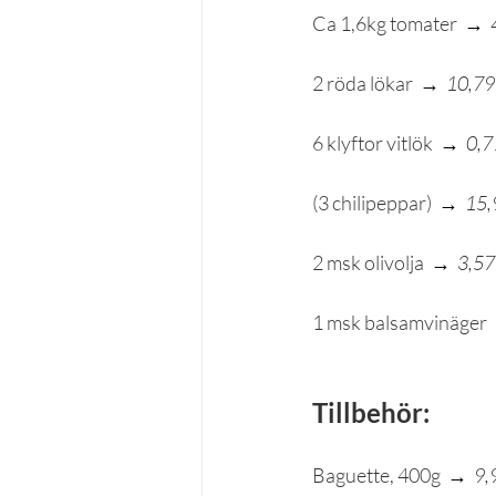
Ca 1,6kg tomater  
→  
2 röda lökar  
→  
10,79
6 klyftor vitlök  
→  
0,7
(3 chilipeppar)  
→  
15,
2 msk olivolja  
→  
3,57
1 msk balsamvinäger  
Tillbehör:
Baguette, 400g  
→ 
9,