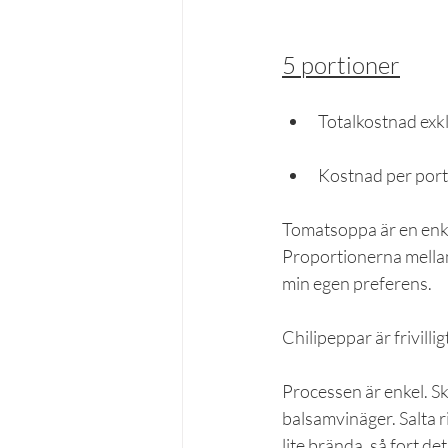
5 portioner
Totalkostnad exklu
Kostnad per port
Tomatsoppa är en enkel
Proportionerna mellan
min egen preferens. 
Chilipeppar är frivillig
Processen är enkel. Sk
balsamvinäger. Salta rik
lite brända, så fort d