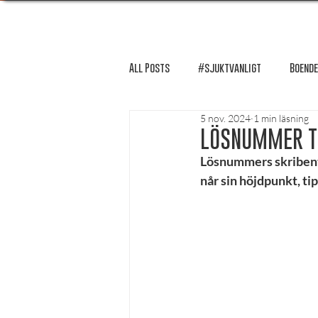
All Posts
#sjuktvanligt
Boende
5 nov. 2024
1 min läsning
FUM-rapport
Händer i Örebro
LÖSNUMMER T
Lösnummers skribent,
når sin höjdpunkt, ti
Lösnummer tipsar
Lösnummer 
Psykologi
Podcast - Studentliv
Studentens bekännelse