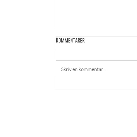
Kommentarer
Skriv en kommentar...
ovvekulturen på Örebro
universitet [english below]
LÄS MER
Om lösnummer
Vad kan man göra hos o
ss?
Cookies