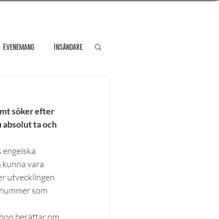
Evenemang
Insändare
dare
Kultur
mt söker efter 
 absolut ta och 
Personporträtt
s engelska 
a kunna vara 
Resa
r utvecklingen 
Lösnummer som 
 hon berättar om 