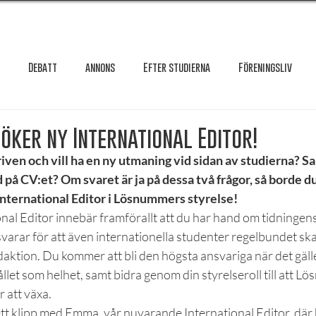
Debatt
annons
Efter studierna
Föreningsliv
Granskning
Intervju
International
Krönika
Le
ker ny International Editor!
iven och vill ha en ny utmaning vid sidan av studierna? Sa
d på CV:et? Om svaret är ja på dessa två frågor, så borde du
testar
Maxa studierna
Mat & hälsa
Örebro studentkår
International Editor i Lösnummers styrelse!
nal Editor innebär framförallt att du har hand om tidningen
svarar för att även internationella studenter regelbundet sk
Reportage
Recension
Styrelseval
Studentekonomi
ktion. Du kommer att bli den högsta ansvariga när det gälle
llet som helhet, samt bidra genom din styrelseroll till att 
r att växa.
tt klipp med Emma, vår nuvarande International Editor, där