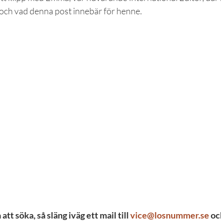
och vad denna post innebär för henne.
tt söka, så släng iväg ett mail till 
vice@losnummer.se
 oc