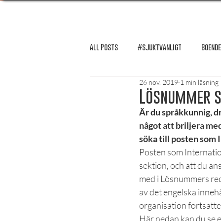
All Posts
#sjuktvanligt
Boende
26 nov. 2019
1 min läsning
FUM-rapport
Händer i Örebro
Lösnummer sö
Är du språkkunnig, dr
något att briljera me
Lösnummer tipsar
Lösnummer 
söka till posten som 
Posten som Internatio
sektion, och att du an
Psykologi
Podcast - Studentliv
med i Lösnummers reda
av det engelska innehå
organisation fortsätte
Studentens bekännelse
Här nedan kan du se e