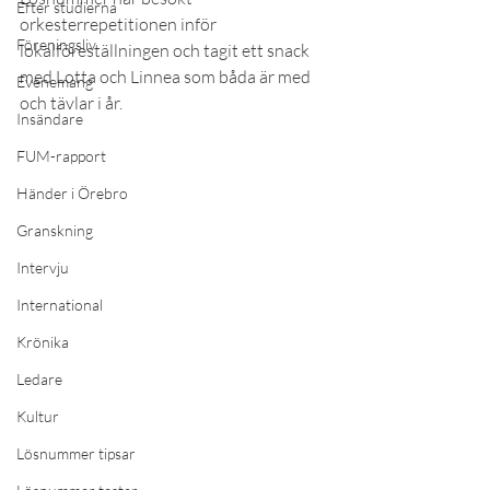
Efter studierna
orkesterrepetitionen inför 
Föreningsliv
lokalföreställningen och tagit ett snack 
med Lotta och Linnea som båda är med 
Evenemang
och tävlar i år.
Insändare
FUM-rapport
Händer i Örebro
Granskning
Intervju
International
Krönika
Ledare
Kultur
Lösnummer tipsar