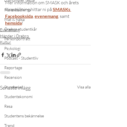
Lösnummer testar
Mer information om SMASK och årets 
föreställning hittar ni på 
SMASKs 
Maxa studierna
Facebooksida
, 
evenemang
, samt 
Mat & hälsa
hemsida
!
Örebro studentkår
Evenemang
Händer i Örebro
Personporträtt
Kultur
Psykologi
Podcast - Studentliv
Reportage
Recension
Senaste inlägg
Styrelseval
Visa alla
Studentekonomi
Resa
Studentens bekännelse
Trend