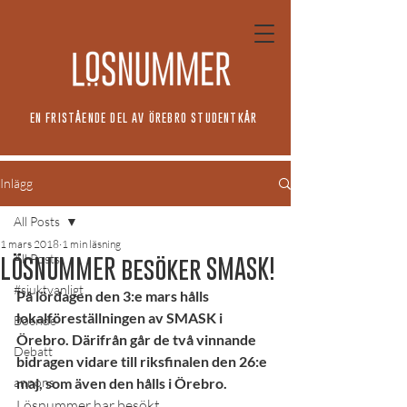
EN FRISTÅENDE DEL AV ÖREBRO STUDENTKÅR
Inlägg
All Posts
1 mars 2018
1 min läsning
All Posts
LÖSNUMMER besöker SMASK!
#sjuktvanligt
På lördagen den 3:e mars hålls 
lokalföreställningen av SMASK i 
Boende
Örebro. Därifrån går de två vinnande 
Debatt
bidragen vidare till riksfinalen den 26:e 
annons
maj, som även den hålls i Örebro.
Lösnummer har besökt 