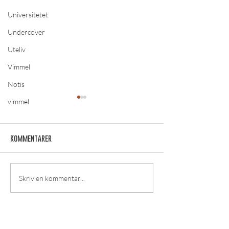
Universitetet
Undercover
Uteliv
Vimmel
Notis
vimmel
Kommentarer
Ingen show är den andra lik
Artikel: Ensamhe
Skriv en kommentar...
– Per Andersson kommer
campus
till Örebro