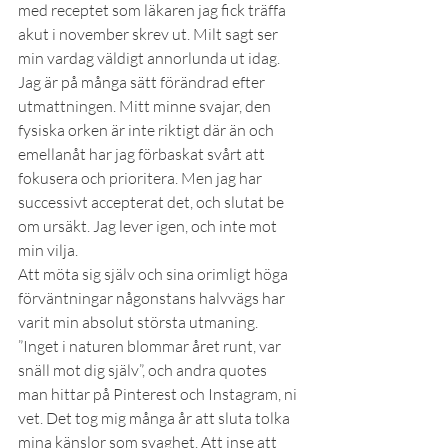
med receptet som läkaren jag fick träffa 
akut i november skrev ut. Milt sagt ser 
min vardag väldigt annorlunda ut idag. 
Jag är på många sätt förändrad efter 
utmattningen. Mitt minne svajar, den 
fysiska orken är inte riktigt där än och 
emellanåt har jag förbaskat svårt att 
fokusera och prioritera. Men jag har 
successivt accepterat det, och slutat be 
om ursäkt. Jag lever igen, och inte mot 
min vilja.
Att möta sig själv och sina orimligt höga 
förväntningar någonstans halvvägs har 
varit min absolut största utmaning. 
”Inget i naturen blommar året runt, var 
snäll mot dig själv”, och andra quotes 
man hittar på Pinterest och Instagram, ni 
vet. Det tog mig många år att sluta tolka 
mina känslor som svaghet. Att inse att 