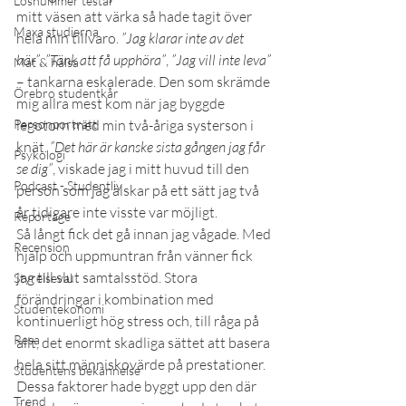
Lösnummer testar
mitt väsen att värka så hade tagit över 
Maxa studierna
hela min tillvaro. 
”Jag klarar inte av det 
här”
, 
”Tänk att få upphöra”
, 
”Jag vill inte leva”
Mat & hälsa
– tankarna eskalerade. Den som skrämde 
Örebro studentkår
mig allra mest kom när jag byggde 
Personporträtt
legotorn med min två-åriga systerson i 
knät. 
”Det här är kanske sista gången jag får 
Psykologi
se dig”
, viskade jag i mitt huvud till den 
Podcast - Studentliv
person som jag älskar på ett sätt jag två 
år tidigare inte visste var möjligt.
Reportage
Så långt fick det gå innan jag vågade. Med 
Recension
hjälp och uppmuntran från vänner fick 
jag till slut samtalsstöd. Stora 
Styrelseval
förändringar i kombination med 
Studentekonomi
kontinuerligt hög stress och, till råga på 
Resa
allt, det enormt skadliga sättet att basera 
hela sitt människovärde på prestationer. 
Studentens bekännelse
Dessa faktorer hade byggt upp den där 
Trend