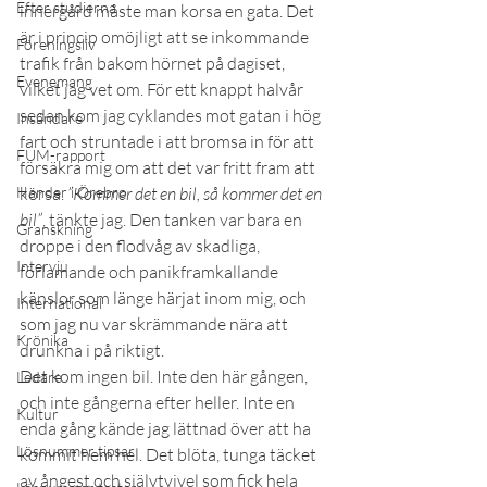
Efter studierna
innergård måste man korsa en gata. Det 
är i princip omöjligt att se inkommande 
Föreningsliv
trafik från bakom hörnet på dagiset, 
Evenemang
vilket jag vet om. För ett knappt halvår 
sedan kom jag cyklandes mot gatan i hög 
Insändare
fart och struntade i att bromsa in för att 
FUM-rapport
försäkra mig om att det var fritt fram att 
Händer i Örebro
korsa. 
”Kommer det en bil, så kommer det en 
bil”
, tänkte jag. Den tanken var bara en 
Granskning
droppe i den flodvåg av skadliga, 
Intervju
förlamande och panikframkallande 
känslor som länge härjat inom mig, och 
International
som jag nu var skrämmande nära att 
Krönika
drunkna i på riktigt.
Det kom ingen bil. Inte den här gången, 
Ledare
och inte gångerna efter heller. Inte en 
Kultur
enda gång kände jag lättnad över att ha 
Lösnummer tipsar
kommit hem hel. Det blöta, tunga täcket 
av ångest och självtvivel som fick hela 