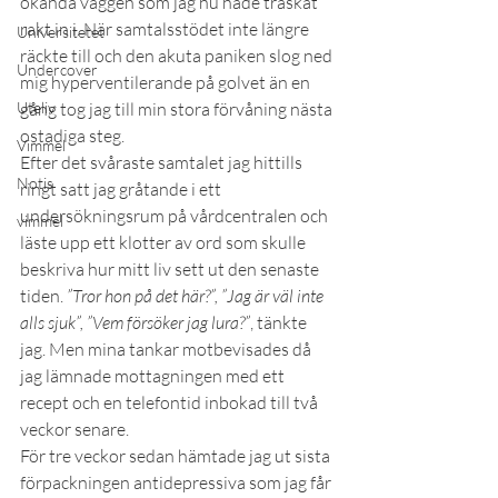
ökända väggen som jag nu hade traskat 
rakt in i. När samtalsstödet inte längre 
Universitetet
räckte till och den akuta paniken slog ned 
Undercover
mig hyperventilerande på golvet än en 
Uteliv
gång tog jag till min stora förvåning nästa 
ostadiga steg.
Vimmel
Efter det svåraste samtalet jag hittills 
Notis
ringt satt jag gråtande i ett 
undersökningsrum på vårdcentralen och 
vimmel
läste upp ett klotter av ord som skulle 
beskriva hur mitt liv sett ut den senaste 
tiden. 
”Tror hon på det här?”, ”Jag är väl inte 
alls sjuk”, ”Vem försöker jag lura?”
, tänkte 
jag. Men mina tankar motbevisades då 
jag lämnade mottagningen med ett 
recept och en telefontid inbokad till två 
veckor senare.
För tre veckor sedan hämtade jag ut sista 
förpackningen antidepressiva som jag får 