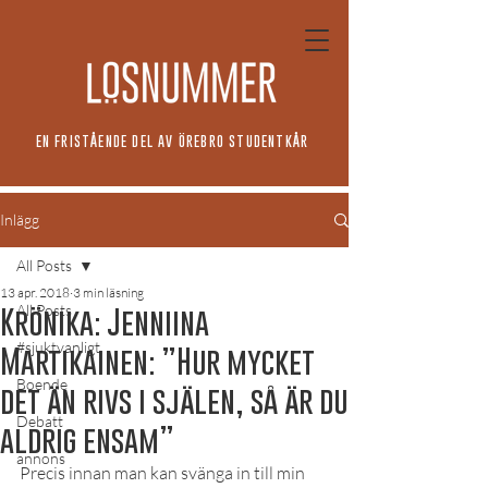
EN FRISTÅENDE DEL AV ÖREBRO STUDENTKÅR
Inlägg
All Posts
13 apr. 2018
3 min läsning
All Posts
Krönika: Jenniina
#sjuktvanligt
Martikainen: ”Hur mycket
Boende
det än rivs i själen, så är du
Debatt
aldrig ensam”
annons
Precis innan man kan svänga in till min 