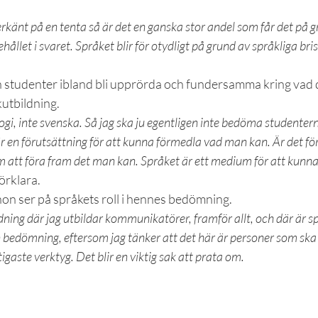
känt på en tenta så är det en ganska stor andel som får det på gr
ållet i svaret. Språket blir för otydligt på grund av språkliga bri
n studenter ibland bli upprörda och fundersamma kring vad de
kutbildning.
ogi, inte svenska. Så jag ska ju egentligen inte bedöma studentern
 en förutsättning för att kunna förmedla vad man kan. Är det fö
em att föra fram det man kan. Språket är ett medium för att kunn
örklara.
hon ser på språkets roll i hennes bedömning.
dning där jag utbildar kommunikatörer, framför allt, och där är sp
edömning, eftersom jag tänker att det här är personer som ska ut
igaste verktyg. Det blir en viktig sak att prata om.