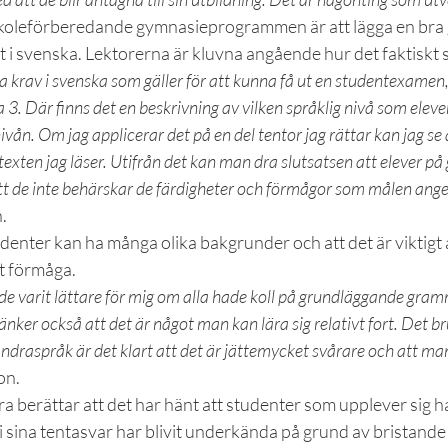
koleförberedande gymnasieprogrammen är att lägga en bra g
t i svenska. Lektorerna är kluvna angående hur det faktiskt se
ka krav i svenska som gäller för att kunna få ut en studentexamen,
a 3. Där finns det en beskrivning av vilken språklig nivå som eleve
ivån. Om jag applicerar det på en del tentor jag rättar kan jag se
i texten jag läser. Utifrån det kan man dra slutsatsen att elever på
tt de inte behärskar de färdigheter och förmågor som målen anger
.
denter kan ha många olika bakgrunder och att det är viktigt 
tt förmåga.
ade varit lättare för mig om alla hade koll på grundläggande gra
änker också att det är något man kan lära sig relativt fort. Det b
raspråk är det klart att det är jättemycket svårare och att man
on.
 berättar att det har hänt att studenter som upplever sig h
i sina tentasvar har blivit underkända på grund av bristande