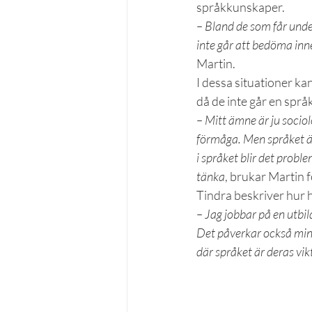
språkkunskaper.
– Bland de som får under
inte går att bedöma inneh
Martin.
I dessa situationer ka
då de inte går en språ
– Mitt ämne är ju sociol
förmåga. Men språket är
i språket blir det probl
tänka
, brukar Martin f
Tindra beskriver hur 
– Jag jobbar på en utbil
Det påverkar också min b
där språket är deras vikt