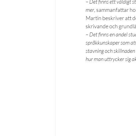
– Det finns ett väldigt
mer
, sammanfattar ho
Martin beskriver att d
skrivande och grundl
– Det finns en andel stu
språkkunskaper som att 
stavning och skillnaden 
hur man uttrycker sig a