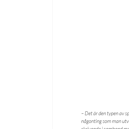
– Det är den typen av sp
någonting som man utvec
skrivande i samband med