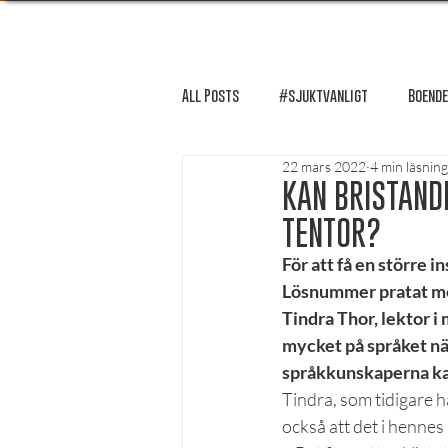
All Posts
#sjuktvanligt
Boende
22 mars 2022
4 min läsning
FUM-rapport
Händer i Örebro
KAN BRISTAND
TENTOR?
Lösnummer tipsar
Lösnummer 
För att få en större 
Lösnummer pratat med 
Tindra Thor, lektor 
Psykologi
Podcast - Studentliv
mycket på språket nä
språkkunskaperna kan 
Tindra, som tidigare h
Studentens bekännelse
också att det i hennes