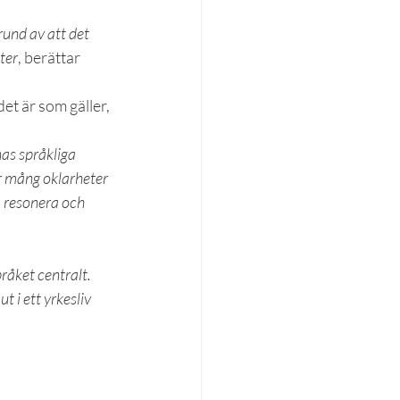
und av att det 
ster
, berättar 
t är som gäller, 
as språkliga 
r mång oklarheter 
a resonera och 
råket centralt. 
 i ett yrkesliv 