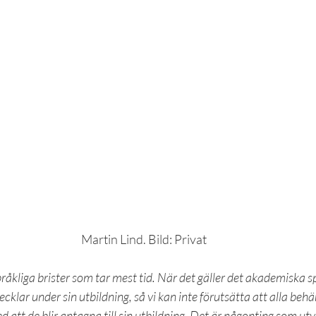
Martin Lind. Bild: Privat
råkliga brister som tar mest tid. När det gäller det akademiska sp
klar under sin utbildning, så vi kan inte förutsätta att alla beh
 att de blir antagna till sin utbildning. Det är någonting som ut