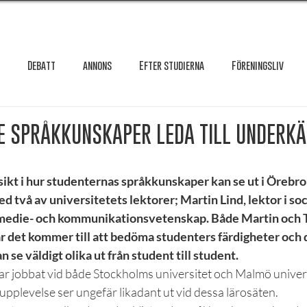
Debatt
annons
Efter studierna
Föreningsliv
Granskning
Intervju
International
Krönika
Le
E SPRÅKKUNSKAPER LEDA TILL UNDERK
testar
Maxa studierna
Mat & hälsa
Örebro studentkår
insikt i hur studenternas språkkunskaper kan se ut i Örebro
två av universitetets lektorer; Martin Lind, lektor i soci
i medie- och kommunikationsvetenskap. Både Martin och T
Reportage
Recension
Styrelseval
Studentekonomi
r det kommer till att bedöma studenters färdigheter och d
se väldigt olika ut från student till student. 
ar jobbat vid både Stockholms universitet och Malmö univers
 upplevelse ser ungefär likadant ut vid dessa lärosäten.