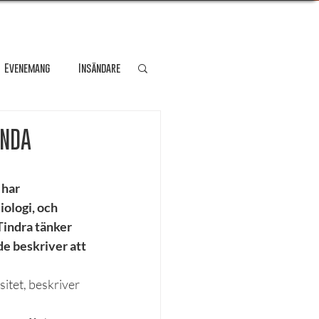
Evenemang
Insändare
dare
Kultur
ÄNDA
Personporträtt
 har 
ologi, och 
indra tänker 
Resa
e beskriver att 
itet, beskriver 