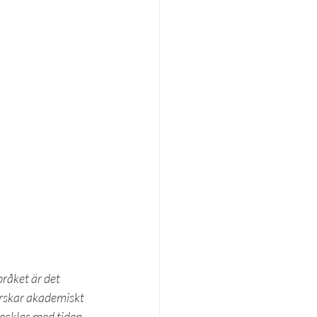
råket är det 
ärskar akademiskt 
vecklas med tiden.