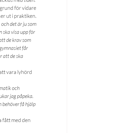
rund för vidare 
r ut i praktiken.
 och det är ju som 
n ska visa upp för 
 att de krav som 
 gymnasiet får 
 att de ska 
att vara lyhörd 
mmatik och 
rukar jag påpeka. 
 behöver få hjälp 
a fått med den 
 