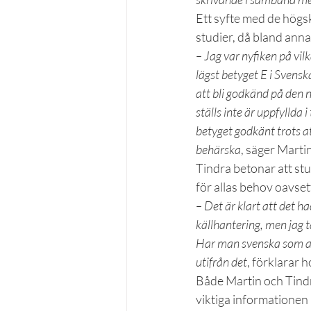
Ett syfte med de högs
studier, då bland anna
– Jag var nyfiken på vil
lägst betyget E i Svensk
att bli godkänd på den n
ställs inte är uppfyllda 
betyget godkänt trots a
behärska
, säger Martin
Tindra betonar att stu
för allas behov oavse
– Det är klart att det h
källhantering, men jag t
Har man svenska som and
utifrån det
, förklarar h
Både Martin och Tindra
viktiga informationen 