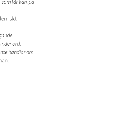
a som får kämpa 
demiskt 
ggande 
änder ord, 
 inte handlar om 
 han.